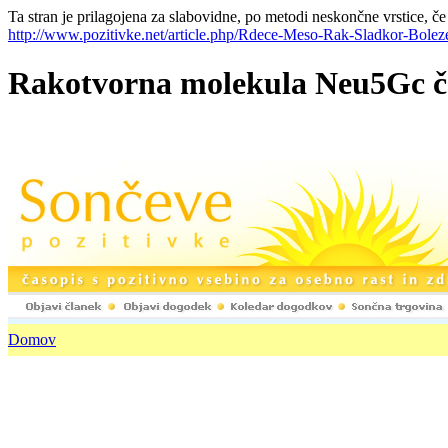
Ta stran je prilagojena za slabovidne, po metodi neskončne vrstice, če
http://www.pozitivke.net/article.php/Rdece-Meso-Rak-Sladkor-Bolez
Rakotvorna molekula Neu5Gc četr
Domov