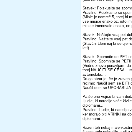
Stavek: Poizkusite se spomni
Pravilno: Poizkusite se spom
(Misic je namreč 5, torej bi 
vse misice enako oz. isto ime.
misice imenovale enako, ne p
Stavek: Naštejte vsaj pet dob
Pravilno: Naštejte vsaj pet d
(Stavčni členi naj bi se ujem
let!)
Stavek: Spomnite se PET os
Pravilno: Spomnite se PETI
(Vedno znova ponavljam, da
torej NAUČITI SE ČESA... re
avtomobila,...
Druga stvar je, če je zraven 
recimo: Naučil sem se BITI čl
Naučil sem se UPORABLJATI r
Pa še eno vejico bi vam doda
Ljudje, ki naredijo vaše življ
diplomami...
Pravilno: Ljudje, ki naredijo 
ker morajo biti VRINKI na obe
diplomami...
Razen teh nekaj malenkostni
članek zelo pohvalila, tudi v