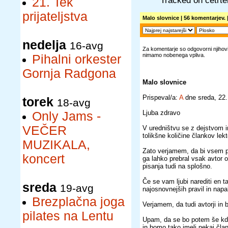
Tracked on četrt
21. Tek
prijateljstva
Malo slovnice
| 56 komentarjev. 
nedelja
16-avg
Za komentarje so odgovorni njihovi 
nimamo nobenega vpliva.
Pihalni orkester
Gornja Radgona
Malo slovnice
Prispeval/a:
A
dne sreda, 22
torek
18-avg
Ljuba zdravo
Only Jams -
VEČER
V uredništvu se z dejstvom 
tolikšne količine člankov lekt
MUZIKALA,
Zato verjamem, da bi vsem pra
koncert
ga lahko prebral vsak avtor oz
pisanja tudi na splošno.
Če se vam ljubi narediti en t
sreda
19-avg
najosnovnejših pravil in napa
Brezplačna joga
Verjamem, da tudi avtorji in b
pilates na Lentu
Upam, da se bo potem še kdo 
in bomo tako imeli nekaj čla