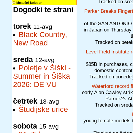
Tracked on sre
Mesečni koledar
Dogodki te strani
Parker Breaks Finger
of the SAN ANTONIO
torek
11-avg
in Japan on Thursday 
Black Country,
t
New Road
Tracked on pete
Level Field Institute
sreda
12-avg
$85B in purchases, c
Poletje v Šiški -
domestic content
Summer in Šiška
Tracked on ponede
2026: DE VU
Waterford record f
early Alan Cawley stri
Patrick?s Ath
četrtek
13-avg
Tracked on sred
Študijske urice
young female models t
sobota
15-avg