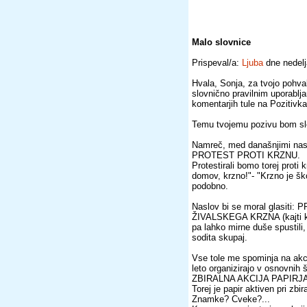
Malo slovnice
Prispeval/a:
Ljuba
dne nedelj
Hvala, Sonja, za tvojo pohval
slovnično pravilnim uporablj
komentarjih tule na Pozitivka
Temu tvojemu pozivu bom sled
Namreč, med današnjimi nas
PROTEST PROTI KRZNU.
Protestirali bomo torej proti
domov, krzno!"- "Krzno je ško
podobno.
Naslov bi se moral glasi
ŽIVALSKEGA KRZNA (kajti kr
pa lahko mirne duše spust
sodita skupaj.
Vse tole me spominja na akcij
leto organizirajo v osnovnih
ZBIRALNA AKCIJA PAPIRJA
Torej je papir aktiven pri zbi
Znamke? Cveke?...