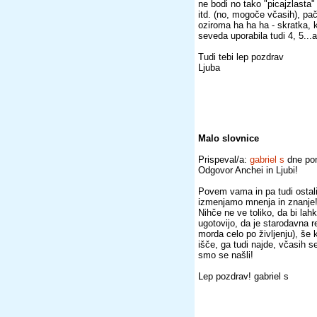
ne bodi no tako "picajzlasta"
itd. (no, mogoče včasih), pa
oziroma ha ha ha - skratka, 
seveda uporabila tudi 4, 5...
Tudi tebi lep pozdrav
Ljuba
Malo slovnice
Prispeval/a:
gabriel s
dne pon
Odgovor Anchei in Ljubi!
Povem vama in pa tudi ostali
izmenjamo mnenja in znanje
Nihče ne ve toliko, da bi lah
ugotovijo, da je starodavna r
morda celo po življenju), še 
išče, ga tudi najde, včasih s
smo se našli!
Lep pozdrav! gabriel s