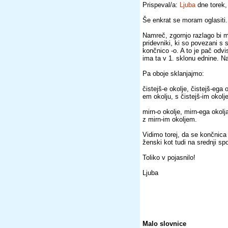
Prispeval/a:
Ljuba
dne torek,
Še enkrat se moram oglasiti.
Namreč, zgornjo razlago bi mi
pridevniki, ki so povezani s
končnico -o. A to je pač odv
ima ta v 1. sklonu ednine. Na 
Pa oboje sklanjajmo:
čistejš-e okolje, čistejš-ega o
em okolju, s čistejš-im okolj
mirn-o okolje, mirn-ega okolj
z mirn-im okoljem.
Vidimo torej, da se končnica 
ženski kot tudi na srednji spo
Toliko v pojasnilo!
Ljuba
Malo slovnice