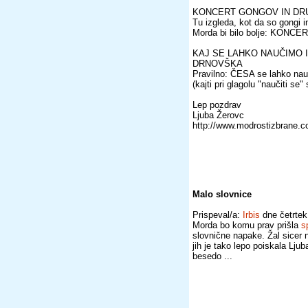
KONCERT GONGOV IN DRU
Tu izgleda, kot da so gongi in
Morda bi bilo bolje: KONC
KAJ SE LAHKO NAUČIMO 
DRNOVŠKA
Pravilno: ČESA se lahko nauč
(kajti pri glagolu "naučiti s
Lep pozdrav
Ljuba Žerovc
http://www.modrostizbrane.
Malo slovnice
Prispeval/a:
Irbis
dne četrtek
Morda bo komu prav prišla
s
slovnične napake. Žal sicer
jih je tako lepo poiskala Lju
besedo ...