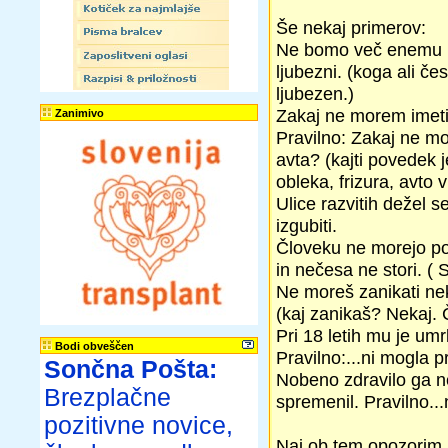
Še nekaj primerov:
Ne bomo več enemu nakl
ljubezni. (koga ali če
ljubezen.)
Zakaj ne morem imeti 
Zanimivo
Pravilno: Zakaj ne mo
avta? (kajti povedek j
obleka, frizura, avto v
Ulice razvitih dežel se 
izgubiti.
Človeku ne morejo pom
in nečesa ne stori. ( 
Ne moreš zanikati nek
(kaj zanikaš? Nekaj.
Pri 18 letih mu je umrl
Bodi obveščen
Pravilno:...ni mogla pr
Sončna Pošta:
Nobeno zdravilo ga ne
Brezplačne
spremenil. Pravilno...n
pozitivne novice,
Naj ob tem opozorim,