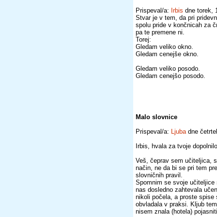
Prispeval/a:
Irbis
dne torek, 
Stvar je v tem, da pri pridev
spolu pride v končnicah za č
pa te premene ni.
Torej:
Gledam veliko okno.
Gledam cenejše okno.
Gledam veliko posodo.
Gledam cenejšo posodo.
Malo slovnice
Prispeval/a:
Ljuba
dne četrte
Irbis, hvala za tvoje dopoln
Veš, čeprav sem učiteljica, 
način, ne da bi se pri tem p
slovničnih pravil.
Spomnim se svoje učiteljice 
nas dosledno zahtevala učenj
nikoli počela, a proste spise
obvladala v praksi. Kljub temu
nisem znala (hotela) pojasnit