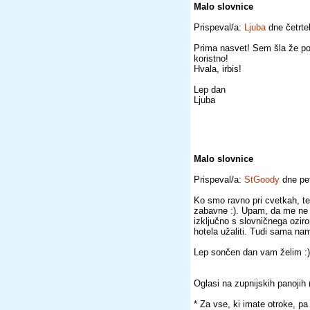
Malo slovnice
Prispeval/a:
Ljuba
dne četrte
Prima nasvet! Sem šla že pok
koristno!
Hvala, irbis!
Lep dan
Ljuba
Malo slovnice
Prispeval/a:
StGoody
dne pe
Ko smo ravno pri cvetkah, tel
zabavne :). Upam, da me ne 
izključno s slovničnega ozi
hotela užaliti. Tudi sama na
Lep sončen dan vam želim :)
Oglasi na zupnijskih panojih 
* Za vse, ki imate otroke, p