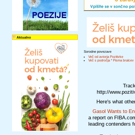
Aktualno
Sorodne povezave
Več od avtorja Pozitivke
Več s področja * Pisma bralcev
Track
http://www.pozit
Here's what other
Gasol Wants to En
a report on FIBA.com
leading contenders fo