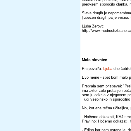
predvsem sporočilo članka, 
Slava drugih je nepomembna i
ljubezen dragih pa je večna,
Ljuba Žerovc
http://www.modrostizbrane.
Malo slovnice
Prispeval/a:
Ljuba
dne četrte
Evo mene - spet bom malo po
Prebrala sem prispevek "Preb
ima avtor zelo pretanjen obč
sem ju odkrila v njegovem pri
Tudi vsebinsko in sporočilno
No, kot ena tečna učiteljica,
- Hočemo dokazati, KAJ smo
Pravilno: Hočemo dokazati,
- Edino kar nam ostane je, d