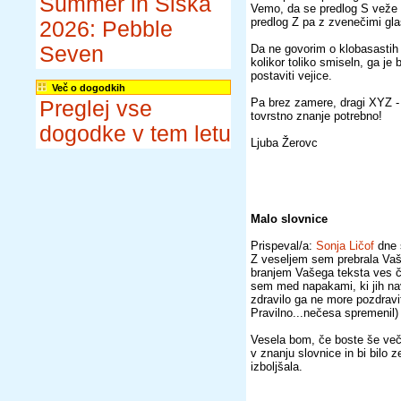
Summer in Šiška
Vemo, da se predlog S veže z 
predlog Z pa z zvenečimi glasovi
2026: Pebble
Seven
Da ne govorim o klobasastih s
kolikor toliko smiseln, ga je 
postaviti vejice.
Več o dogodkih
Pa brez zamere, dragi XYZ - tv
Preglej vse
tovrstno znanje potrebno!
dogodke v tem letu
Ljuba Žerovc
Malo slovnice
Prispeval/a:
Sonja Ličof
dne 
Z veseljem sem prebrala Vaš
branjem Vašega teksta ves č
sem med napakami, ki jih na
zdravilo ga ne more pozdravit
Pravilno...nečesa spremenil)
Vesela bom, če boste še večk
v znanju slovnice in bi bilo 
izboljšala.