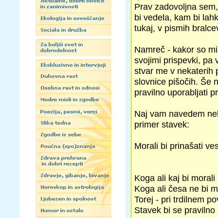
Prav zadovoljna sem, 
bi vedela, kam bi lahk
tukaj, v pismih bralce
Namreč - kakor so mi 
svojimi prispevki, pa
stvar me v nekaterih 
slovnice pišočih. Še 
pravilno uporabljati 
Naj vam navedem nekaj
primer stavek:
Morali bi prinašati ves
Koga ali kaj bi morali
Koga ali česa ne bi mo
Torej - pri trdilnem p
Stavek bi se pravilno g