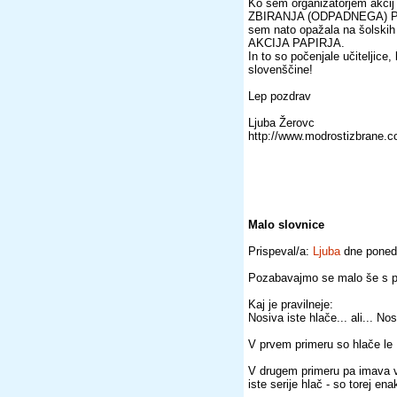
Ko sem organizatorjem akcij 
ZBIRANJA (ODPADNEGA) PAPI
sem nato opažala na šolskih 
AKCIJA PAPIRJA.
In to so počenjale učiteljice,
slovenščine!
Lep pozdrav
Ljuba Žerovc
http://www.modrostizbrane.
Malo slovnice
Prispeval/a:
Ljuba
dne ponede
Pozabavajmo se malo še s 
Kaj je pravilneje:
Nosiva iste hlače... ali... No
V prvem primeru so hlače le E
V drugem primeru pa imava v
iste serije hlač - so torej ena