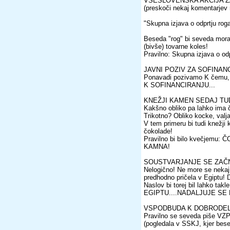
VSESLOVENSKA AKCIJA Z
(preskoči nekaj komentarjev 
"Skupna izjava o odprtju roga
Beseda "rog" bi seveda morala
(bivše) tovarne koles!
Pravilno: Skupna izjava o odp
JAVNI POZIV ZA SOFINA
Ponavadi pozivamo K čemu, z
K SOFINANCIRANJU...
KNEŽJI KAMEN SEDAJ TU
Kakšno obliko pa lahko ima
Trikotno? Obliko kocke, valja
V tem primeru bi tudi knežji 
čokolade!
Pravilno bi bilo kvečjem
KAMNA!
SOUSTVARJANJE SE ZAČN
Nelogično! Ne more se nekaj 
predhodno pričela v Egiptu!
Naslov bi torej bil lahko 
EGIPTU....NADALJUJE SE
VSPODBUDA K DOBRODEL
Pravilno se seveda piše 
(pogledala v SSKJ, kjer bes