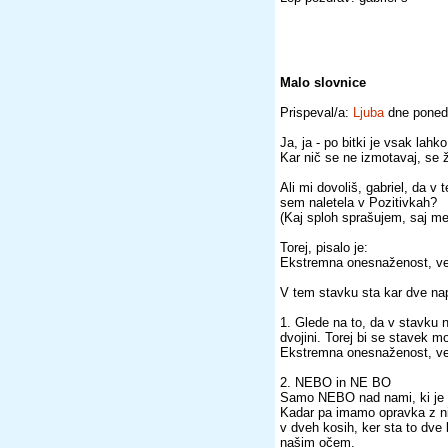
Malo slovnice
Prispeval/a:
Ljuba
dne ponede
Ja, ja - po bitki je vsak lahk
Kar nič se ne izmotavaj, se 
Ali mi dovoliš, gabriel, da 
sem naletela v Pozitivkah?
(Kaj sploh sprašujem, saj me 
Torej, pisalo je:
Ekstremna onesnaženost, ve
V tem stavku sta kar dve nap
1. Glede na to, da v stavku 
dvojini. Torej bi se stavek mor
Ekstremna onesnaženost, vel
2. NEBO in NE BO
Samo NEBO nad nami, ki je 
Kadar pa imamo opravka z nik
v dveh kosih, ker sta to dve 
našim očem.