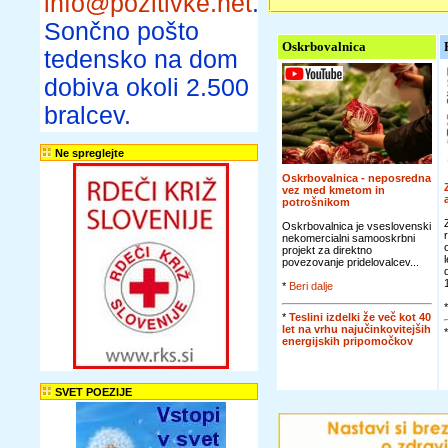
info@pozitivke.net
.
Sončno pošto
Oskrbovalnica
tedensko na dom
dobiva okoli 2.500
bralcev.
Ne spreglejte
Oskrbovalnica - neposredna
vez med kmetom in
potrošnikom
Oskrbovalnica je vseslovenski
nekomercialni samooskrbni
projekt za direktno
povezovanje pridelovalcev...
*
Beri dalje
*
Teslini izdelki že več kot 40
let na vrhu najučinkovitejših
energijskih pripomočkov
SVET POEZIJE