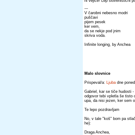
ni vejice! Lep slovenistični p
---
V čarobni nebesno modri
puščavi
pijem pesek
ker vem,
da se nekje pod jnim
skriva voda.
Infinite longing, by Anchea
Malo slovnice
Prispeval/a:
Ljuba
dne ponede
Gabriel, kar se tiče hudosti 
odgovor tebi vpletla še tist
upa, da nisi jezen, ker sem ob
Te lepo pozdravljam
No, v tale "koš" bom pa stla
he):
Draga Anchea,