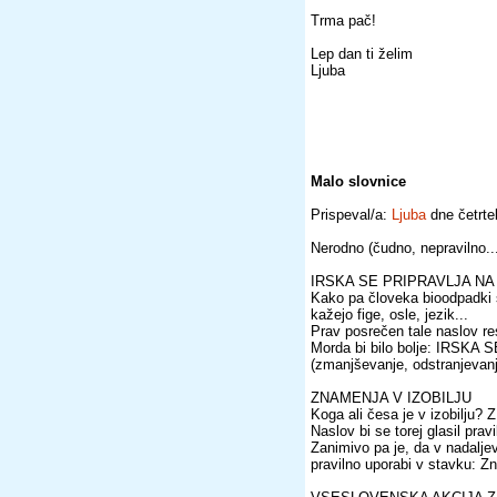
Trma pač!
Lep dan ti želim
Ljuba
Malo slovnice
Prispeval/a:
Ljuba
dne četrte
Nerodno (čudno, nepravilno...
IRSKA SE PRIPRAVLJA NA
Kako pa človeka bioodpadki s
kažejo fige, osle, jezik...
Prav posrečen tale naslov res
Morda bi bilo bolje: IRS
(zmanjševanje, odstranjev
ZNAMENJA V IZOBILJU
Koga ali česa je v izobilju
Naslov bi se torej glasil p
Zanimivo pa je, da v nadalje
pravilno uporabi v stavku: Zna