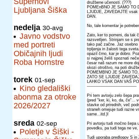
Supernovi
družbene učenosti. (???)
POMEnBNO JE SAMO TO 
Ljubljana Šiška
LJUDJE, ZAVEDAJTE vsak 
DAN.
nedelja
No, tale komentar je potreben
30-avg
Javno vodstvo
Zato, ker to pomeni, da tak čl
razsvetljen. Strinjam se s p
med portreti
tako pač začne. Jaz osebno 
trpljenja in žalosti tega sve
Običajnih ljudi
opazil črno, kar je dobro. Po
si najprej želiš spoznati neč
Roba Hornstre
česar naš razum ne more dojet
skozi otroštvo, na poti družb
POMEMBNO JE SAMO TO, D
ZATO SE LJUDJE ZAVEDAJ
torek
01-sep
LAHKO VSAK DAN VAŠ PO
----------------------------------------
Kino gledališki
abonma za otroke
Pri tem avtorju zelo šepa pra
(pred "ker, ki, ko, da, če"...
2026/2027
stavke od prirednih, več po
straneh omejuje tudi razne vr
same...itd.)!
sreda
02-sep
Pri avtorju tudi močno šepa
povedku, pa tudi tega ne ve,
Poletje v Šiški -
Tudi uporaba predlogov S in 