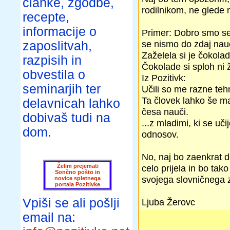
članke, zgodbe,
rodilnikom, ne glede na
recepte,
informacije o
Primer: Dobro smo se n
se nismo do zdaj nauči
zaposlitvah,
Zaželela si je čokolad
razpisih in
Čokolade si sploh ni ž
obvestila o
Iz Pozitivk:
seminarjih ter
Učili so me razne tehn
Ta človek lahko še ma
delavnicah lahko
česa nauči.
dobivaš tudi na
...z mladimi, ki se uči
dom.
odnosov.
No, naj bo zaenkrat d
Želim prejemati
celo prijela in bo tako
Sončno pošto in
svojega slovničnega 
novice spletnega
portala Pozitivke
Vpiši se ali pošlji
Ljuba Žerovc
email na: