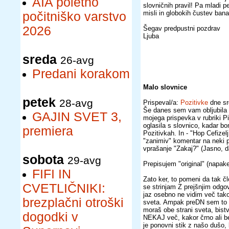
AIA poletno
slovničnih pravil! Pa mladi pe
misli in globokih čustev bana
počitniško varstvo
2026
Šegav predpustni pozdrav
Ljuba
sreda
26-avg
Predani korakom
Malo slovnice
petek
28-avg
Prispeval/a:
Pozitivke
dne sr
Še danes sem vam obljubila v
GAJIN SVET 3,
mojega prispevka v rubriki P
oglasila s slovnico, kadar b
premiera
Pozitivkah. In - "Hop Cefizel
"zanimiv" komentar na neki p
vprašanje "Zakaj?" (Jasno, d
sobota
29-avg
Prepisujem "original" (napake
FIFI IN
Zato ker, to pomeni da tak člo
CVETLIČNIKI:
se strinjam Z prejšnjim odg
jaz osebno ne vidim več tako
brezplačni otroški
sveta. Ampak preDN sem to uv
moraš obe strani sveta, bist
dogodki v
NEKAJ več, kakor črno ali b
je ponovni stik z našo dušo, 