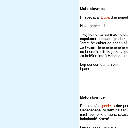
Malo slovnice
Prispeval/a:
Ljuba
dne ponede
Halo, gabriel s!
Tvoj komentar sem že hotela 
napakami - gledam, gledam, p
"grem še enkrat od začetka!" 
za tvojim Hahahahahahaha o
ne bi smelo biti (kajti za v
za kakšno ime!) Hahaha, heh
Lep sončen dan ti želim
Ljuba
Malo slovnice
Prispeval/a:
gabriel s
dne pon
Hehehehehe, to sem nalašč n
mislil bolj prikriti, pa iz izk
heheheeh! Bravo!
Lep pozdrav! gabriel s