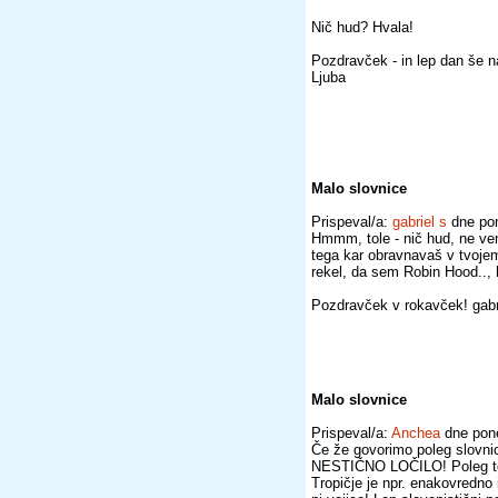
Nič hud? Hvala!
Pozdravček - in lep dan še n
Ljuba
Malo slovnice
Prispeval/a:
gabriel s
dne pon
Hmmm, tole - nič hud, ne vem
tega kar obravnavaš v tvojem
rekel, da sem Robin Hood..,
Pozdravček v rokavček! gabr
Malo slovnice
Prispeval/a:
Anchea
dne pone
Če že govorimo poleg slovnice 
NESTIČNO LOČILO! Poleg tega
Tropičje je npr. enakovredno i