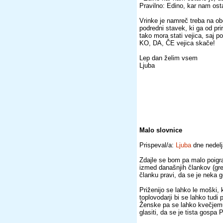
Pravilno: Edino, kar nam ost
Vrinke je namreč treba na obe
podredni stavek, ki ga od pri
tako mora stati vejica, saj 
KO, DA, ČE vejica skače!
Lep dan želim vsem
Ljuba
Malo slovnice
Prispeval/a:
Ljuba
dne nedelj
Zdajle se bom pa malo poigr
izmed današnjih člankov (gre
članku pravi, da se je neka
Priženijo se lahko le moški, k
toplovodarji bi se lahko tudi p
Ženske pa se lahko kvečjemu 
glasiti, da se je tista gosp