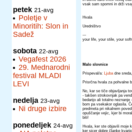
vsak sam spomni in drži vsaj
petek
21-avg
Poletje v
Hvala
Minoritih: Slon in
Uredništvo
Sadež
---
your life, your stile, your sof
sobota
22-avg
Vegafest 2026
Malo slovnice
29. Mednarodni
Prispeval/a:
Ljuba
dne sreda,
festival MLADI
LEVI
Prisrčna hvala za pohvalne be
No, kar se tiče objavljanja to
- takšen strokovnjak pa vend
nedelja
23-avg
bedarijo ali totalno neznanje 
bom pa vsekakor oglasila. Č
Ni druge izbire
predmeta pri nikalnem povedk
opuščanje vejic, kjer bi morale
biti!
ponedeljek
24-avg
Hvala, ker ste objavili moje
ker sicer dobre članke kvari