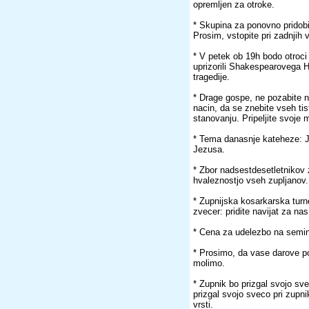
opremljen za otroke.
* Skupina za ponovno pridobi
Prosim, vstopite pri zadnjih v
* V petek ob 19h bodo otroci i
uprizorili Shakespearovega Ha
tragedije.
* Drage gospe, ne pozabite n
nacin, da se znebite vseh tis
stanovanju. Pripeljite svoje 
* Tema danasnje kateheze: J
Jezusa.
* Zbor nadsestdesetletnikov 
hvaleznostjo vseh zupljanov.
* Zupnijska kosarkarska turn
zvecer: pridite navijat za na
* Cena za udelezbo na semina
* Prosimo, da vase darove pol
molimo.
* Zupnik bo prizgal svojo sve
prizgal svojo sveco pri zupni
vrsti.