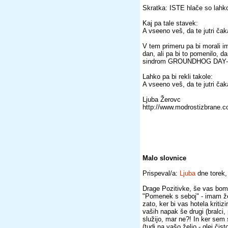
Skratka: ISTE hlače so lah
Kaj pa tale stavek:
A vseeno veš, da te jutri ča
V tem primeru pa bi morali ime
dan, ali pa bi to pomenilo, d
sindrom GROUNDHOG DAY-a, k
Lahko pa bi rekli takole:
A vseeno veš, da te jutri ča
Ljuba Žerovc
http://www.modrostizbrane.
Malo slovnice
Prispeval/a:
Ljuba
dne torek,
Drage Pozitivke, še vas bom
"Pomenek s seboj" - imam že 
zato, ker bi vas hotela kritiz
vaših napak še drugi (bralci
služijo, mar ne?! In ker sem
(tudi na vašo željo - glej čist