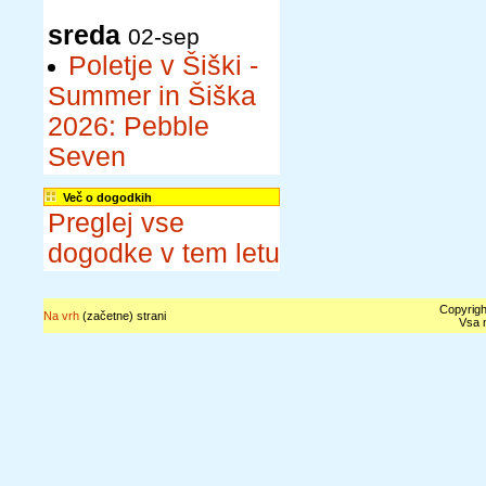
sreda
02-sep
Poletje v Šiški -
Summer in Šiška
2026: Pebble
Seven
Več o dogodkih
Preglej vse
dogodke v tem letu
Copyrigh
Na vrh
(začetne) strani
Vsa n