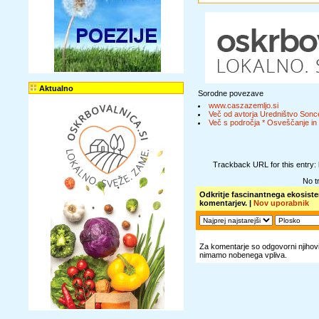
Aktualno
Sorodne povezave
www.caszazemljo.si
Več od avtorja Uredništvo Sonc
Več s področja * Osveščanje in 
Trackback URL for this entry:
No t
Odkritje fascinantnega ekosist
komentarjev. |
Nov uporabnik
Za komentarje so odgovorni njihovi 
nimamo nobenega vpliva.