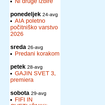
Ni druge izbire
ponedeljek
24-avg
AIA poletno
počitniško varstvo
2026
sreda
26-avg
Predani korakom
petek
28-avg
GAJIN SVET 3,
premiera
sobota
29-avg
FIFI IN