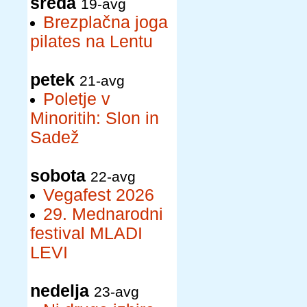
sreda
19-avg
Brezplačna joga
pilates na Lentu
petek
21-avg
Poletje v
Minoritih: Slon in
Sadež
sobota
22-avg
Vegafest 2026
29. Mednarodni
festival MLADI
LEVI
nedelja
23-avg