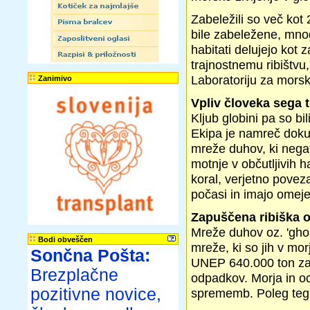
Zabeležili so več kot 
bile zabeležene, mnog
habitati delujejo kot 
trajnostnemu ribištvu
Laboratoriju za morske
Zanimivo
Vpliv človeka sega t
Kljub globini pa so b
Ekipa je namreč dokum
mreže duhov, ki negat
motnje v občutljivih ha
koral, verjetno povez
počasi in imajo omeje
Zapuščena ribiška 
Mreže duhov oz. 'ghost
Bodi obveščen
mreže, ki so jih v mor
Sončna Pošta:
UNEP 640.000 ton zavr
Brezplačne
odpadkov. Morja in o
pozitivne novice,
sprememb. Poleg teg