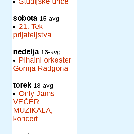
Študijske urice
sobota
15-avg
21. Tek
prijateljstva
nedelja
16-avg
Pihalni orkester
Gornja Radgona
torek
18-avg
Only Jams -
VEČER
MUZIKALA,
koncert