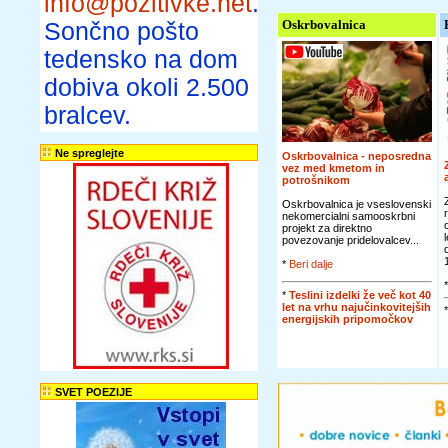
info@pozitivke.net
.
Oskrbovalnica
Sončno pošto
tedensko na dom
dobiva okoli 2.500
bralcev.
Ne spreglejte
Oskrbovalnica - neposredna
vez med kmetom in
potrošnikom
Oskrbovalnica je vseslovenski
nekomercialni samooskrbni
projekt za direktno
povezovanje pridelovalcev...
*
Beri dalje
*
Teslini izdelki že več kot 40
let na vrhu najučinkovitejših
energijskih pripomočkov
SVET POEZIJE