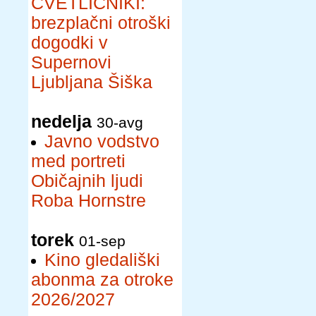
CVETLIČNIKI:
brezplačni otroški
dogodki v
Supernovi
Ljubljana Šiška
nedelja
30-avg
Javno vodstvo
med portreti
Običajnih ljudi
Roba Hornstre
torek
01-sep
Kino gledališki
abonma za otroke
2026/2027