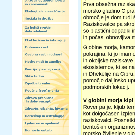
Prva obsežna razisk
morsko gladino Cipra 
območje je dom tudi š
Raziskovalce pa skrb
so plastični odpadki i
in počasi obnovljiva
Globine morja, kamor 
pokrajina, ki jo imamo
in okoljske raziskave
ekosistemov, ki se na
in Dhekelije na Cipru,
pomočjo daljinsko upr
podmorskih lokacij.
V globini morja kipi 
Rover pa je, kljub te
kot dolgočasen izplen.
raziskovalci. Posnetki
bentoških organizmov,
morsko življenje v gl