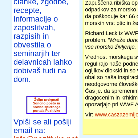
članke, zgodbe,
Zapuščena ribiška op
recepte,
odpadkov za morsko ž
da poškoduje kar 66 
informacije o
morskih vrst ptic in že
zaposlitvah,
Richard Leck iz WWF A
razpisih in
problem. "
Mreže duho
obvestila o
vse morsko življenje. 
seminarjih ter
Vrednost morskega sv
delavnicah lahko
regulirajo naše podne
dobivaš tudi na
ogljikov dioksid in so
obal so naša inspiraci
dom.
neodgovorne človeške
Čas je, da spremenim
dragocenim in krhkim 
Želim prejemati
opozarjajo pri WWF A
Sončno pošto in
novice spletnega
portala Pozitivke
Vir:
www.caszazemljo
Vpiši se ali pošlji
email na: