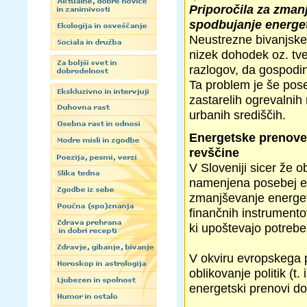
Priporočila za zman
spodbujanje energe
Neustrezne bivanjske
nizek dohodek oz. tv
razlogov, da gospodin
Ta problem je še poseb
zastarelih ogrevalni
urbanih središčih.
Energetske prenove
revščine
V Sloveniji sicer že o
namenjena posebej en
zmanjševanje energet
finančnih instrumentov
ki upoštevajo potrebe 
V okviru evropskega 
oblikovanje politik (t.
energetski prenovi d