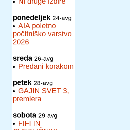
Ni druge izbire
ponedeljek
24-avg
AIA poletno
počitniško varstvo
2026
sreda
26-avg
Predani korakom
petek
28-avg
GAJIN SVET 3,
premiera
sobota
29-avg
FIFI IN