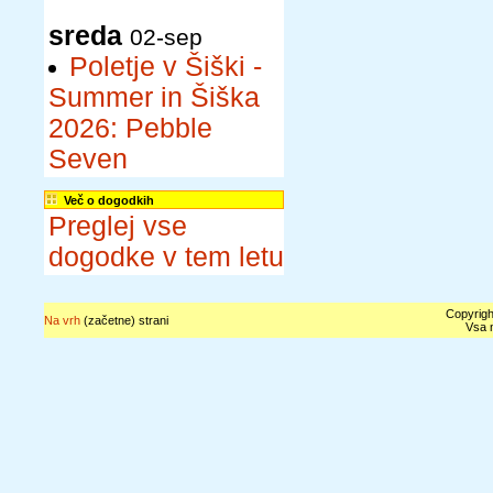
sreda
02-sep
Poletje v Šiški -
Summer in Šiška
2026: Pebble
Seven
Več o dogodkih
Preglej vse
dogodke v tem letu
Copyrigh
Na vrh
(začetne) strani
Vsa n