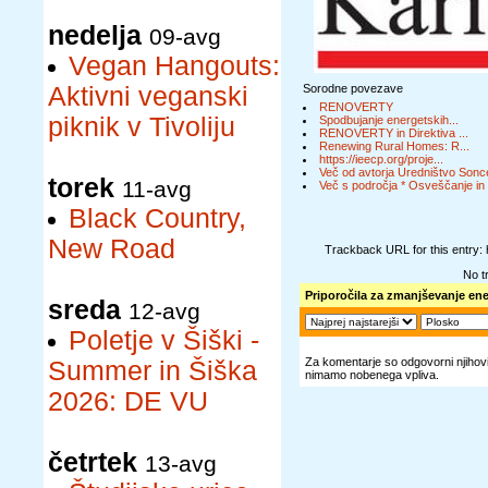
nedelja
09-avg
Vegan Hangouts:
Aktivni veganski
Sorodne povezave
RENOVERTY
piknik v Tivoliju
Spodbujanje energetskih...
RENOVERTY in Direktiva ...
Renewing Rural Homes: R...
https://ieecp.org/proje...
Več od avtorja Uredništvo Sonc
torek
11-avg
Več s področja * Osveščanje in 
Black Country,
New Road
Trackback URL for this entry:
No t
Priporočila za zmanjševanje en
sreda
12-avg
Poletje v Šiški -
Za komentarje so odgovorni njihovi 
Summer in Šiška
nimamo nobenega vpliva.
2026: DE VU
četrtek
13-avg