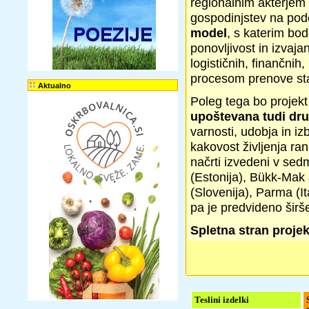
regionalnim akterjem p
gospodinjstev na pod
model
, s katerim bod
ponovljivost in izvaja
logističnih, finančni
procesom prenove sta
Aktualno
Poleg tega bo projek
upoštevana tudi dr
varnosti, udobja in iz
kakovost življenja ran
načrti izvedeni v sedm
(Estonija), Bükk-Ma
(Slovenija), Parma (I
pa je predvideno širš
Spletna stran projek
Teslini izdelki