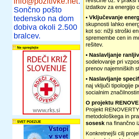
info@pozitivke.net
.
revščine oz. v praksi 
izdatkov za energijo 
Sončno pošto
• Vključevanje ener
tedensko na dom
skupnosti lahko energ
dobiva okoli 2.500
kot so: nižji stroški 
bralcev.
spremembe cen in mož
rešitev.
Ne spreglejte
• Naslavljanje ranlj
sodelovanje pri vzpos
prenov najemniških st
• Naslavljanje specif
naj vključi tipologije
socialnim značilnosti
O projektu RENOV
Projekt RENOVERTY s
metodološkega in pra
SVET POEZIJE
sosesk
na finančno i
Konkretnejši cilj proj