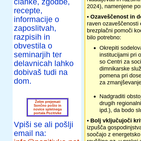
članke, zgodbe,
2024), namenjene po
recepte,
• Ozaveščenost in d
informacije o
raven ozaveščenosti 
zaposlitvah,
brezplačni pomoči koor
razpisih in
bilo potrebno:
obvestila o
Okrepiti sodelova
seminarjih ter
institucijami pr
so Centri za soc
delavnicah lahko
dimnikarske služb
dobivaš tudi na
pomena pri dose
dom.
za zmanjševanje
Nadgraditi obsto
Želim prejemati
drugih regionaln
Sončno pošto in
ipd.), da bodo sl
novice spletnega
portala Pozitivke
• Bolj vključujoči kr
Vpiši se ali pošlji
izpušča gospodinjstva
email na:
soočajo z energetsko 