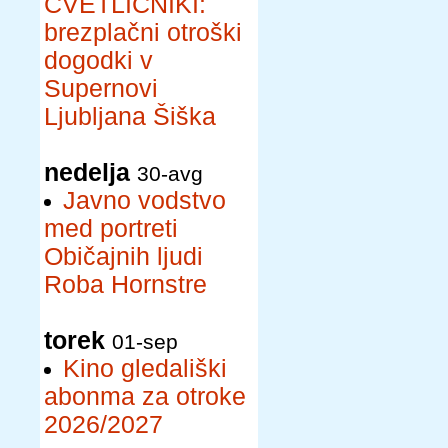
CVETLIČNIKI:
brezplačni otroški
dogodki v
Supernovi
Ljubljana Šiška
nedelja
30-avg
Javno vodstvo
med portreti
Običajnih ljudi
Roba Hornstre
torek
01-sep
Kino gledališki
abonma za otroke
2026/2027