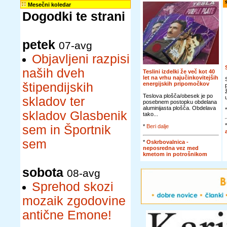
Mesečni koledar
Dogodki te strani
petek
07-avg
Objavljeni razpisi
naših dveh
Teslini izdelki že več kot 40
let na vrhu najučinkovitejših
štipendijskih
energijskih pripomočkov
Teslova plošča/obesek je po
skladov ter
posebnem postopku obdelana
aluminijasta plošča. Obdelava
skladov Glasbenik
tako...
sem in Športnik
*
Beri dalje
sem
*
Oskrbovalnica -
neposredna vez med
kmetom in potrošnikom
sobota
08-avg
Sprehod skozi
mozaik zgodovine
antične Emone!