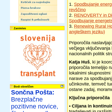
1.
Spodbujanje energe
revščino
2.
RENOVERTY in Direk
Spodbujanje energetsk
3.
Renewing Rural Ho
Zanimivo
angleškem jeziku)
Priporočila naslavljaj
večjega vključevanja 
nacionalnih politik st
Katja Huš
, ki je koo
priporočila temeljijo n
lokalnimi skupnostmi 
narave za spodbujanj
učinkovite, temveč tu
Bodi obveščen
ostane zadaj, moramo
Sončna Pošta:
Ključna priporočila
Brezplačne
pozitivne novice,
• Ciljana in kontinu
Nadaljevati in razšir