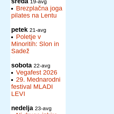
sreda
19-avg
Brezplačna joga
pilates na Lentu
petek
21-avg
Poletje v
Minoritih: Slon in
Sadež
sobota
22-avg
Vegafest 2026
29. Mednarodni
festival MLADI
LEVI
nedelja
23-avg