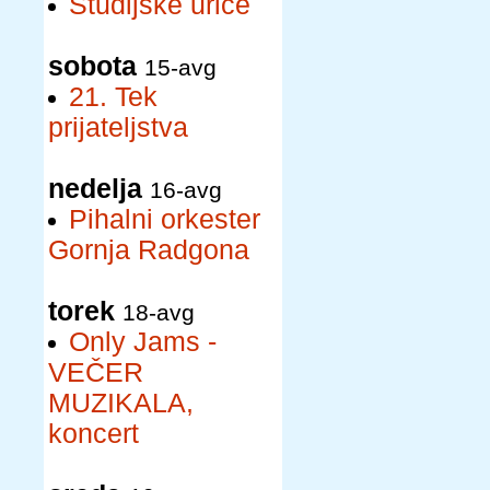
Študijske urice
sobota
15-avg
21. Tek
prijateljstva
nedelja
16-avg
Pihalni orkester
Gornja Radgona
torek
18-avg
Only Jams -
VEČER
MUZIKALA,
koncert