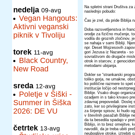
Na spletni strani Društva za
nedelja
09-avg
naslednjo pobudo:
Vegan Hangouts:
Čas je zrel, da pride Biblija
Aktivni veganski
Doba razsvetljenstva in franc
piknik v Tivoliju
orodje za fizično mučenje, to
vodila do groznih zločinov, 
se nahaja v sami Bibliji. Njen
npr. Deset Mojzesovih zapove
torek
11-avg
gori Jezusa iz Nazareta - so
sovraštvom do drugače misle
Black Country,
otrok in starcev, z genocido
metodami ubijanja.
New Road
Dokler se “strankarski program
toliko gorja, ne umakne, obs
ko politične razmere to spet 
sreda
12-avg
institucije ločijo od nestrpn
Poletje v Šiški -
Biblije. Vsako drugo organiz
ozadjem in s tako krvavo prete
Summer in Šiška
zdavnaj prepovedali. Doslej 
zato, ker so privilegirane inst
2026: DE VU
za širjenje spisov, ki hudo o
v številnih pasažah Biblije n
da ta besedila spadajo v pre
Biblijo, in to brez omejitve,
četrtek
13-avg
navodili, da je treba ubiti p
neubogljive otroke, iztrebiti