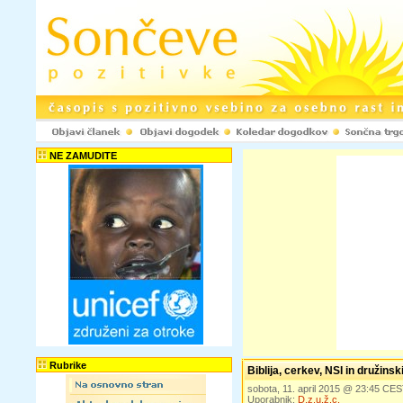
NE ZAMUDITE
Rubrike
Biblija, cerkev, NSI in družinsk
sobota, 11. april 2015 @ 23:45 CE
Uporabnik:
D.z.u.ž.c.