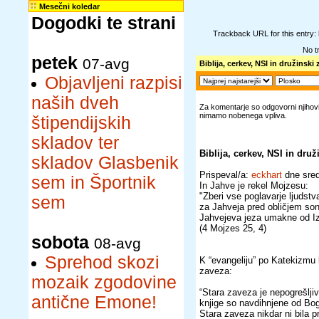
Mesečni koledar
Dogodki te strani
Trackback URL for this entry:
No t
petek
07-avg
Biblija, cerkev, NSI in družinski
Objavljeni razpisi
naših dveh
Za komentarje so odgovorni njihovi 
nimamo nobenega vpliva.
štipendijskih
skladov ter
Biblija, cerkev, NSI in dru
skladov Glasbenik
Prispeval/a:
eckhart
dne sred
sem in Športnik
In Jahve je rekel Mojzesu:
"Zberi vse poglavarje ljudstva
sem
za Jahveja pred obličjem so
Jahvejeva jeza umakne od Iz
(4 Mojzes 25, 4)
sobota
08-avg
Sprehod skozi
K “evangeliju” po Katekizmu 
zaveza:
mozaik zgodovine
“Stara zaveza je nepogrešlji
antične Emone!
knjige so navdihnjene od Boga
Stara zaveza nikdar ni bila p