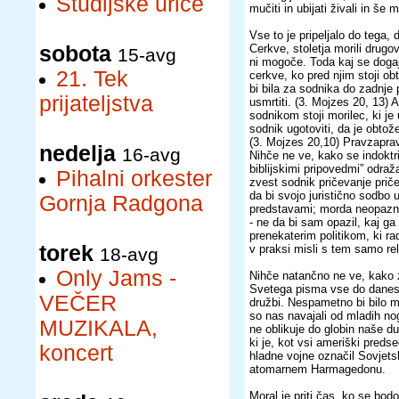
Študijske urice
mučiti in ubijati živali in še m
Vse to je pripeljalo do tega,
sobota
Cerkve, stoletja morili drugo
15-avg
ni mogoče. Toda kaj se dogaj
21. Tek
cerkve, ko pred njim stoji ob
bi bila za sodnika do zadnje 
prijateljstva
usmrtiti. (3. Mojzes 20, 13) 
sodnikom stoji morilec, ki je
sodnik ugotoviti, da je obtože
(3. Mojzes 20,10) Pravzaprav
nedelja
16-avg
Nihče ne ve, kako se indoktr
biblijskimi pripovedmi” odraž
Pihalni orkester
zvest sodnik pričevanje prič
da bi svojo juristično sodbo u
Gornja Radgona
predstavami; morda neopazno 
- ne da bi sam opazil, kaj ga
prenekaterim politikom, ki rad
torek
v praksi misli s tem samo re
18-avg
Only Jams -
Nihče natančno ne ve, kako 
Svetega pisma vse do danes 
VEČER
družbi. Nespametno bi bilo mis
so nas navajali od mladih no
MUZIKALA,
ne oblikuje do globin naše d
ki je, kot vsi ameriški predse
koncert
hladne vojne označil Sovjetsk
atomarnem Harmagedonu.
Moral je priti čas, ko se bod