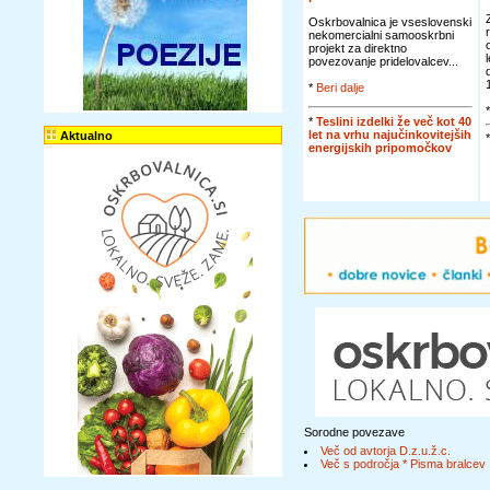
Oskrbovalnica je vseslovenski
nekomercialni samooskrbni
projekt za direktno
povezovanje pridelovalcev...
*
Beri dalje
*
Teslini izdelki že več kot 40
let na vrhu najučinkovitejših
Aktualno
energijskih pripomočkov
Sorodne povezave
Več od avtorja D.z.u.ž.c.
Več s področja * Pisma bralcev