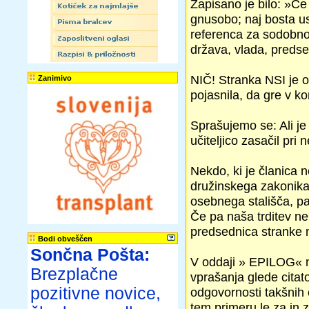
Zapisano je bilo: »Če
gnusobo; naj bosta u
referenca za sodobno
država, vlada, preds
NIČ! Stranka NSI je o
Zanimivo
pojasnila, da gre v k
Sprašujemo se: Ali je 
učiteljico zasačil pr
Nekdo, ki je članica 
družinskega zakonika,
osebnega stališča, pa
Če pa naša trditev ne 
predsednica stranke 
Bodi obveščen
Sončna Pošta:
V oddaji » EPILOG« n
Brezplačne
vprašanja glede citat
pozitivne novice,
odgovornosti takšnih 
tem primeru le za in z