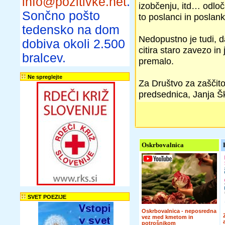
info@pozitivke.net
.
izobčenju, itd… odloč
Sončno pošto
to poslanci in poslank
tedensko na dom
Nedopustno je tudi, d
dobiva okoli 2.500
citira staro zavezo in
bralcev.
premalo.
Ne spreglejte
Za Društvo za zaščito
predsednica, Janja Š
Oskrbovalnica
SVET POEZIJE
Oskrbovalnica - neposredna
vez med kmetom in
potrošnikom