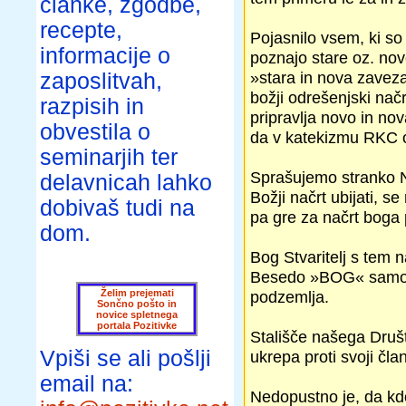
članke, zgodbe,
recepte,
Pojasnilo vsem, ki so 
informacije o
poznajo stare oz. no
»stara in nova zavez
zaposlitvah,
božji odrešenjski na
razpisih in
pripravlja novo in no
obvestila o
da v katekizmu RKC ob
seminarjih ter
Sprašujemo stranko NSI
delavnicah lahko
Božji načrt ubijati, s
dobivaš tudi na
pa gre za načrt boga
dom.
Bog Stvaritelj s tem 
Besedo »BOG« samo zl
Želim prejemati
podzemlja.
Sončno pošto in
novice spletnega
portala Pozitivke
Stališče našega Društ
Vpiši se ali pošlji
ukrepa proti svoji člani
email na:
Nedopustno je, da kdo