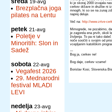
sreda
19-avg
ki je skoraj 2000 izvajala nas
Brezplačna joga
cerkev države in družbe ni iz
mnogih, ki so se na zunaj zda
pilates na Lentu
naprej deluje.
Več na:
http://www.zrtve-cer
petek
21-avg
Mimogrede, ne pozabimo, da j
je zagorela ena prvih, okoli 
Poletje v
življenja. To pa ni tako dale
noče soočiti s svojim od pri
Minoritih: Slon in
vcepljanim katoliškim progr
Sadež
---
Bog ja, cerkev ne!
Bog daje, cerkev vzame!
sobota
22-avg
Borislav Kosi, Slovenska Bis
Vegafest 2026
29. Mednarodni
festival MLADI
LEVI
nedelja
23-avg