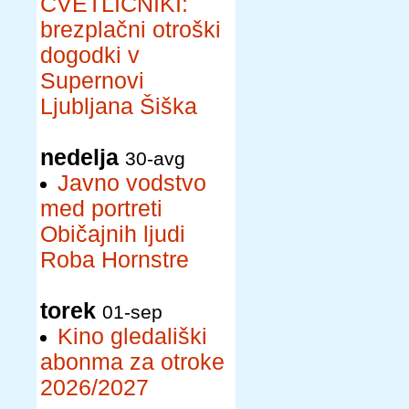
CVETLIČNIKI:
brezplačni otroški
dogodki v
Supernovi
Ljubljana Šiška
nedelja
30-avg
Javno vodstvo
med portreti
Običajnih ljudi
Roba Hornstre
torek
01-sep
Kino gledališki
abonma za otroke
2026/2027