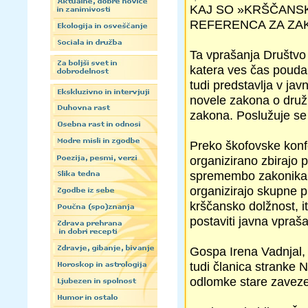
KAJ SO »KRŠČANSK
REFERENCA ZA Z
Ta vprašanja Društvo 
katera ves čas poudar
tudi predstavlja v jav
novele zakona o druž
zakona. Poslužuje se 
Preko škofovske konfe
organizirano zbirajo 
spremembo zakonika. P
organizirajo skupne p
krščansko dolžnost, i
postaviti javna vpraša
Gospa Irena Vadnjal,
tudi članica stranke N
odlomke stare zaveze,