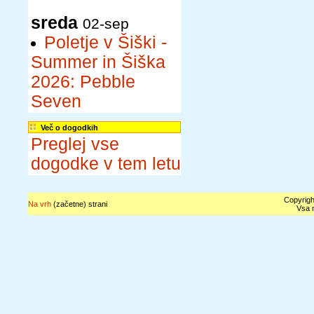
sreda
02-sep
Poletje v Šiški -
Summer in Šiška
2026: Pebble
Seven
Več o dogodkih
Preglej vse
dogodke v tem letu
Copyrigh
Na vrh
(začetne) strani
Vsa n