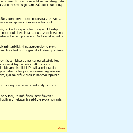
 vezan na nas. Ko začnemo obtoževati druge, da
vabo, ki smo si jo sami zaželeli in se sedaj
uše v tem okviru, je to pozitivna vez. Ko pa
eko zadovoljstvo kot vsaka odvisnost.
i, od koder črpa neko energijo. Hkrati je to
o posreduje jazu in ta se pusti zapeljevati na
sebe vidi v tem popačeno. Vidi se tako, kot bi
 primanjkljaj, ki ga zapolnjujemo prek
tinči, kot bi se ugriznil v lastni rep in tam
reh fazah, ki pa se na koncu izkažejo kot
primanjkljaja, utrnitev nitke v srcu.
, ki nam niso ljubi. Pravilna orientacija
ega izvabi izpolnjujoči, zdravilni magnetizem.
o tam, kjer se drži v srcu in nanovo izpolni s
 nam s svojo notranjo prisotnostjo v srcu
ki bo v tebi, ko boš šibak, star človek."
ugih in v nekaterih slabši, je tvoja notranja
|
More