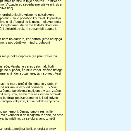
h imajo na nitki in to je celo res. Te nitke so
emo. V ozadju so seveda energijske niti, sicer
liva nanj.
nergijske tipalke vtisnemo nekaj svoje
i miru. To je podobno kot živali, ki polulajo
imo o njih "poglej, to je moje, moj avto, moja
o. Spregledamo, da nismo lastniki. Kvečjemu
ni skrbniki otrok, ki so nam bili zaupani,
 nam bo dal tisto, kar potrebujemo od njega.
rano, s potrošništvom, tudi z duhovnim
Ker me je neka coprnica (se pravi zavistna
esreče. Vendar je zares zelo malo ljudi
 ne bi počeli, če bi to vedeli. Večino tistega,
zamerami. Kjer so zamere, tam so vezi. Vezi
nas ne more uročiti, če nimamo v sebi, v
pa od reklam, izložb, od odnosov, … ? Vse
 čutna, senzitivna inteligenca v auri začne
lenili svoj urok, se bo to v nas vedno odzivalo,
e bo drugi podzavestno, to je instinktivno
redvidljivo vzkipimo, ko se nekdo razjezi na
vno pomembni, čeprav smo v resnici le
da smo svobodni in da izhajamo iz sebe, pa smo
ovanja; mislimo, da se ukvarjamo z nečim
k urok temelji na iluziji, energija urokov