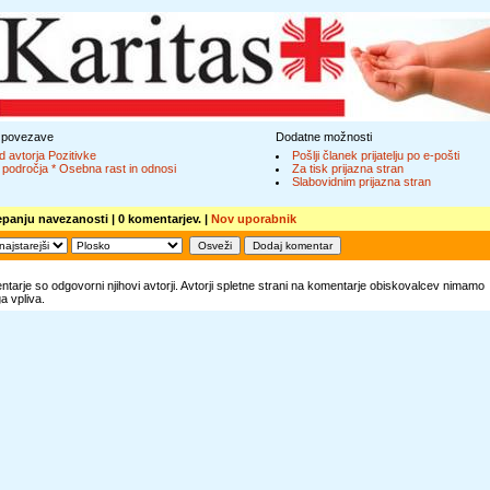
 povezave
Dodatne možnosti
d avtorja Pozitivke
Pošlji članek prijatelju po e-pošti
 področja * Osebna rast in odnosi
Za tisk prijazna stran
Slabovidnim prijazna stran
epanju navezanosti
| 0 komentarjev. |
Nov uporabnik
tarje so odgovorni njihovi avtorji. Avtorji spletne strani na komentarje obiskovalcev nimamo
 vpliva.