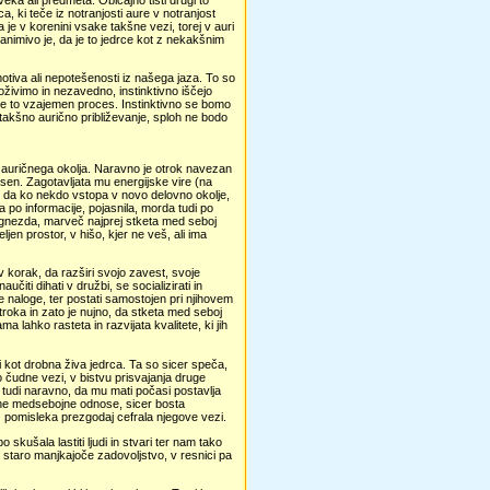
eka ali predmeta. Običajno tisti drugi to
, ki teče iz notranjosti aure v notranjost
 da je v korenini vsake takšne vezi, torej v auri
zanimivo je, da je to jedrce kot z nekakšnim
 motiva ali nepotešenosti iz našega jaza. To so
živimo in nezavedno, instinktivno iščejo
da je to vzajemen proces. Instinktivno se bomo
li takšno aurično približevanje, sploh ne bodo
ega auričnega okolja. Naravno je otrok navezan
dvisen. Zagotavljata mu energijske vire (na
e, da ko nekdo vstopa v novo delovno okolje,
 po informacije, pojasnila, morda tudi po
 gnezda, marveč najprej stketa med seboj
jen prostor, v hišo, kjer ne veš, ali ima
 korak, da razširi svojo zavest, svoje
iti dihati v družbi, se socializirati in
e naloge, ter postati samostojen pri njihovem
troka in zato je nujno, da stketa med seboj
a lahko rasteta in razvijata kvalitete, ki jih
i kot drobna živa jedrca. Ta so sicer speča,
čudne vezi, v bistvu prisvajanja druge
e tudi naravno, da mu mati počasi postavlja
ne medsebojne odnose, sicer bosta
ez pomisleka prezgodaj cefrala njegove vezi.
skušala lastiti ljudi in stvari ter nam tako
 staro manjkajoče zadovoljstvo, v resnici pa