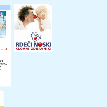
 otrok
nj,
 mesec,
a
...