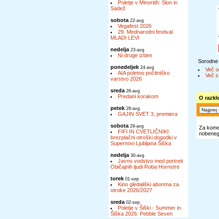
Poletje v Minoritih: Slon in
Sadež
sobota
22-avg
Vegafest 2026
29. Mednarodni festival
MLADI LEVI
nedelja
23-avg
Ni druge izbire
Sorodne
ponedeljek
24-avg
Več o
AIA poletno počitniško
Več s
varstvo 2026
sreda
26-avg
Predani korakom
O razkl
petek
28-avg
GAJIN SVET 3, premiera
sobota
29-avg
Za komen
FIFI IN CVETLIČNIKI:
nobenega
brezplačni otroški dogodki v
Supernovi Ljubljana Šiška
nedelja
30-avg
Javno vodstvo med portreti
Običajnih ljudi Roba Hornstre
torek
01-sep
Kino gledališki abonma za
otroke 2026/2027
sreda
02-sep
Poletje v Šiški - Summer in
Šiška 2026: Pebble Seven