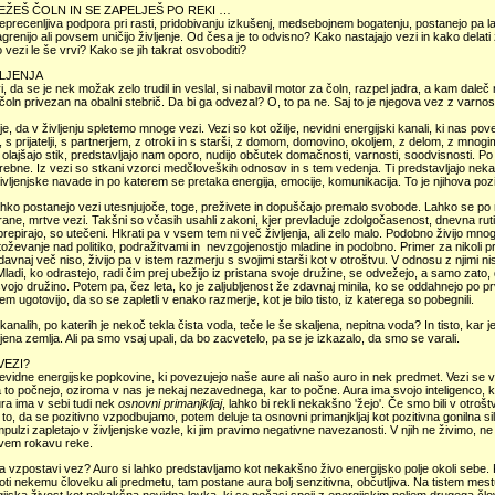
ŽEŠ ČOLN IN SE ZAPELJEŠ PO REKI …
eprecenljiva podpora pri rasti, pridobivanju izkušenj, medsebojnem bogatenju, postanejo pa la
grenijo ali povsem uničijo življenje. Od česa je to odvisno? Kako nastajajo vezi in kako delati 
 vezi le še vrvi? Kako se jih takrat osvoboditi?
VLJENJA
i, da se je nek možak zelo trudil in veslal, si nabavil motor za čoln, razpel jadra, a kam daleč 
l čoln privezan na obalni stebrič. Da bi ga odvezal? O, to pa ne. Saj to je njegova vez z varnos
e, da v življenju spletemo mnoge vezi. Vezi so kot ožilje, nevidni energijski kanali, ki nas pov
, s prijatelji, s partnerjem, z otroki in s starši, z domom, domovino, okoljem, z delom, z mnogim
olajšajo stik, predstavljajo nam oporo, nudijo občutek domačnosti, varnosti, soodvisnosti. Po t
rebne. Iz vezi so stkani vzorci medčloveških odnosov in s tem vedenja. Ti predstavljajo nekak
življenjske navade in po katerem se pretaka energija, emocije, komunikacija. To je njihova pozi
hko postanejo vezi utesnjujoče, toge, preživete in dopuščajo premalo svobode. Lahko se po n
irane, mrtve vezi. Takšni so včasih usahli zakoni, kjer prevladuje zdolgočasenost, dnevna rutina
repirajo, so utečeni. Hkrati pa v vsem tem ni več življenja, ali zelo malo. Podobno živijo mn
toževanje nad politiko, podražitvami in nevzgojenostjo mladine in podobno. Primer za nikoli pre
zdavnaj več niso, živijo pa v istem razmerju s svojimi starši kot v otroštvu. V odnosu z njimi niso 
Mladi, ko odrastejo, radi čim prej ubežijo iz pristana svoje družine, se odvežejo, a samo zato,
svojo družino. Potem pa, čez leta, ko je zaljubljenost že zdavnaj minila, ko se oddahnejo po p
m ugotovijo, da so se zapletli v enako razmerje, kot je bilo tisto, iz katerega so pobegnili.
kanalih, po katerih je nekoč tekla čista voda, teče le še skaljena, nepitna voda? In tisto, kar 
ena zemlja. Ali pa smo vsaj upali, da bo zacvetelo, pa se je izkazalo, da smo se varali.
VEZI?
evidne energijske popkovine, ki povezujejo naše aure ali našo auro in nek predmet. Vezi se vzp
 to počnejo, oziroma v nas je nekaj nezavednega, kar to počne. Aura ima svojo inteligenco, 
ura ima v sebi tudi nek
osnovni primanjkljaj
, lahko bi rekli nekakšno 'žejo'. Če smo bili v otro
li to, da se pozitivno vzpodbujamo, potem deluje ta osnovni primanjkljaj kot pozitivna gonilna si
impulzi zapletajo v življenjske vozle, ki jim pravimo negativne navezanosti. V njih ne živim
tvem rokavu reke.
 vzpostavi vez? Auro si lahko predstavljamo kot nekakšno živo energijsko polje okoli sebe. K
oti nekemu človeku ali predmetu, tam postane aura bolj senzitivna, občutljiva. Na tistem mest