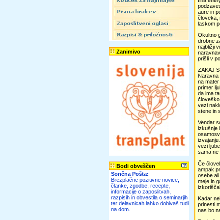
fina ener
podzavest
aure in po
človeka, 
laskom po
Okultno g
drobne za
najbližji
Zanimivo
naravnava
prišli v 
ZAKAJ 
Naravna n
na mater 
primer lj
da ima ta
človeško
vezi nakl
stene in s
Vendar so
izkušnje 
osamosvoj
izvajanju
vezi ljub
sama ne 
Če človek
Bodi obveščen
ampak pr
Sončna Pošta:
osebe ali
Brezplačne pozitivne novice,
meje in 
članke, zgodbe, recepte,
izkorišča
informacije o zaposlitvah,
razpisih in obvestila o seminarjih
Kadar nek
ter delavnicah lahko dobivaš tudi
prinesti 
na dom.
nas bo n