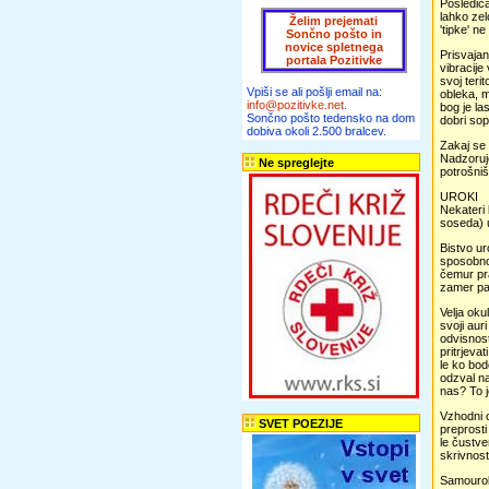
Posledica
lahko zel
Želim prejemati
'tipke' n
Sončno pošto in
novice spletnega
Prisvajan
portala Pozitivke
vibracije
svoj teri
Vpiši se ali pošlji email na:
obleka, m
info@pozitivke.net
.
bog je la
Sončno pošto tedensko na dom
dobri sop
dobiva okoli 2.500 bralcev.
Zakaj se 
Nadzoruje
Ne spreglejte
potrošni
UROKI
Nekateri 
soseda) u
Bistvo ur
sposobno 
čemur pra
zamer pa 
Velja oku
svoji aur
odvisnost
pritrjevat
le ko bod
odzval na
nas? To j
Vzhodni o
SVET POEZIJE
preprosti
le čustve
skrivnost
Samourok 