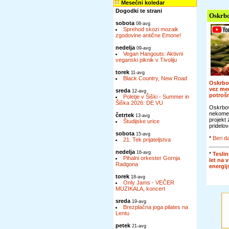
Mesečni koledar
Dogodki te strani
Oskrbo
sobota
08-avg
Sprehod skozi mozaik
zgodovine antične Emone!
nedelja
09-avg
Vegan Hangouts: Aktivni
veganski piknik v Tivoliju
torek
11-avg
Black Country, New Road
Oskrbo
vez me
sreda
12-avg
potroš
Poletje v Šiški - Summer in
Šiška 2026: DE VU
Oskrbov
nekomer
četrtek
13-avg
projekt
Študijske urice
pridelov
sobota
15-avg
*
Beri da
21. Tek prijateljstva
nedelja
16-avg
*
Teslin
Pihalni orkester Gornja
let na 
Radgona
energi
torek
18-avg
Only Jams - VEČER
MUZIKALA, koncert
sreda
19-avg
Brezplačna joga pilates na
Lentu
petek
21-avg