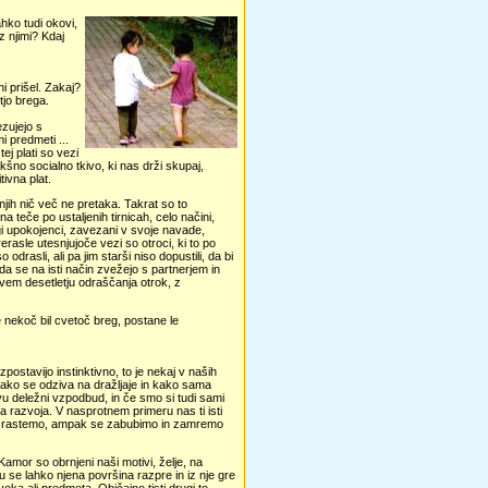
hko tudi okovi,
z njimi? Kdaj
ni prišel. Zakaj?
tjo brega.
ezujejo s
i predmeti ...
ej plati so vezi
šno socialno tkivo, ki nas drži skupaj,
tivna plat.
jih nič več ne pretaka. Takrat so to
 teče po ustaljenih tirnicah, celo načini,
ogi upokojenci, zavezani v svoje navade,
rasle utesnjujoče vezi so otroci, ki to po
odrasli, ali pa jim starši niso dopustili, da bi
 da se na isti način zvežejo s partnerjem in
rvem desetletju odraščanja otrok, z
je nekoč bil cvetoč breg, postane le
ostavijo instinktivno, to je nekaj v naših
kako se odziva na dražljaje in kako sama
štvu deležni vzpodbud, in če smo si tudi sami
la razvoja. V nasprotnem primeru nas ti isti
o, ne rastemo, ampak se zabubimo in zamremo
amor so obrnjeni naši motivi, želje, na
u se lahko njena površina razpre in iz nje gre