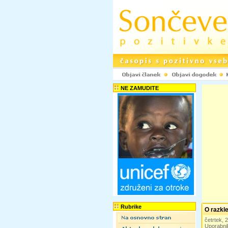
NE ZAMUDITE
Rubrike
O razkl
četrtek,
Uporabni