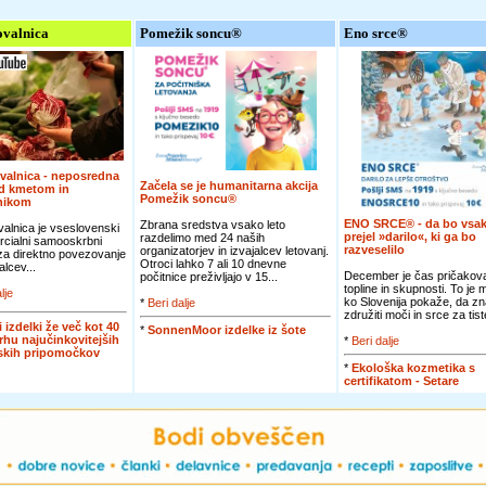
valnica
Pomežik soncu®
Eno srce®
valnica - neposredna
Začela se je humanitarna akcija
d kmetom in
Pomežik soncu®
nikom
ENO SRCE® - da bo vsak
Zbrana sredstva vsako leto
alnica je vseslovenski
prejel »darilo«, ki ga bo
razdelimo med 24 naših
cialni samooskrbni
razveselilo
organizatorjev in izvajalcev letovanj.
 za direktno povezovanje
Otroci lahko 7 ali 10 dnevne
alcev...
December je čas pričakova
počitnice preživljajo v 15...
topline in skupnosti. To je
lje
ko Slovenija pokaže, da zn
*
Beri dalje
združiti moči in srce za tiste
i izdelki že več kot 40
*
SonnenMoor izdelke iz šote
vrhu najučinkovitejših
*
Beri dalje
jskih pripomočkov
*
Ekološka kozmetika s
certifikatom - Setare