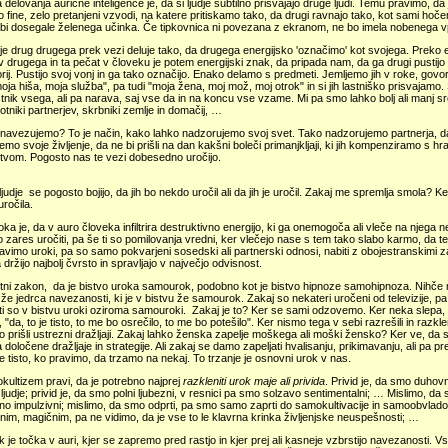
 delovanja aurične inteligence je, da si ljudje subtilno prisvajajo druge ljudi. Temu pravimo, da ji
o fine, zelo pretanjeni vzvodi, na katere pritiskamo tako, da drugi ravnajo tako, kot sami hoč
e bi dosegale želenega učinka. Če tipkovnica ni povezana z ekranom, ne bo imela nobenega vp
je drug drugega prek vezi deluje tako, da drugega energijsko 'označimo' kot svojega. Preko e
 v drugega in ta pečat v človeku je potem energijski znak, da pripada nam, da ga drugi pustijo pr
torij. Pustijo svoj vonj in ga tako označijo. Enako delamo s predmeti. Jemljemo jih v roke, govor
oja hiša, moja služba", pa tudi "moja žena, moj mož, moj otrok" in si jih lastniško prisvajam
stnik vsega, ali pa narava, saj vse da in na koncu vse vzame. Mi pa smo lahko bolj ali manj srč
otniki partnerjev, skrbniki zemlje in domačij, …
navezujemo? To je način, kako lahko nadzorujemo svoj svet. Tako nadzorujemo partnerja, da
mo svoje življenje, da ne bi prišli na dan kakšni boleči primanjkljaji, ki jih kompenziramo s h
štvom. Pogosto nas te vezi dobesedno uročijo.
ljudje se pogosto bojijo, da jih bo nekdo uročil ali da jih je uročil. Zakaj me spremlja smola? 
ročila.
oka je, da v auro človeka infiltrira destruktivno energijo, ki ga onemogoča ali vleče na njega n
zares uročiti, pa še ti so pomilovanja vredni, ker vlečejo nase s tem tako slabo karmo, da tega
vimo uroki, pa so samo pokvarjeni sosedski ali partnerski odnosi, nabiti z obojestranskimi 
držijo najbolj čvrsto in spravljajo v največjo odvisnost.
ltni zakon, da je bistvo uroka samourok, podobno kot je bistvo hipnoze samohipnoza. Nihče 
i že jedrca navezanosti, ki je v bistvu že samourok. Zakaj so nekateri uročeni od televizije, 
i so v bistvu uroki oziroma samouroki. Zakaj je to? Ker se sami odzovemo. Ker neka slepa, a
i, "da, to je tisto, to me bo osrečilo, to me bo potešilo". Ker nismo tega v sebi razrešili in razk
o prišli ustrezni dražljaji. Zakaj lahko ženska zapelje moškega ali moški žensko? Ker ve, da s
 določene dražljaje in strategije. Ali zakaj se damo zapeljati hvalisanju, prikimavanju, ali pa p
e tisto, ko pravimo, da trzamo na nekaj. To trzanje je osnovni urok v nas.
kultizem pravi, da je potrebno najprej
razkleniti urok maje ali privida
. Privid je, da smo duho
 ljudje; privid je, da smo polni ljubezni, v resnici pa smo solzavo sentimentalni; … Mislimo, 
no impulzivni; mislimo, da smo odprti, pa smo samo zaprti do samokultivacije in samoobvlad
nim, magičnim, pa ne vidimo, da je vse to le klavrna krinka življenjske neuspešnosti; …
je točka v auri, kjer se zapremo pred rastjo in kjer prej ali kasneje vzbrstijo navezanosti. Vsa