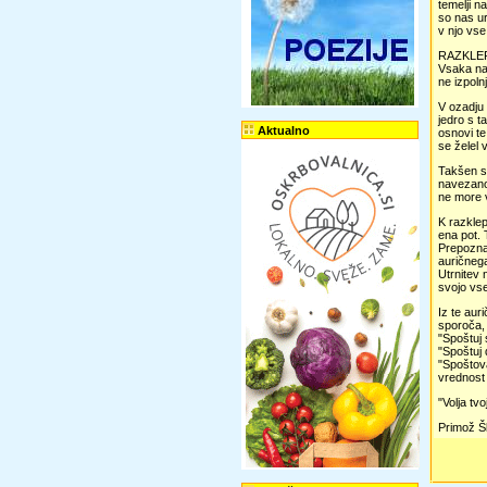
temelji n
so nas ur
v njo vse
RAZKLE
Vsaka nav
ne izpoln
V ozadju 
jedro s t
Aktualno
osnovi te
se želel v
Takšen sa
navezanos
ne more v
K razklep
ena pot. 
Prepoznan
auričnega
Utrnitev n
svojo vse
Iz te aur
sporoča, 
"Spoštuj 
"Spoštuj d
"Spoštova
vrednost
"Volja tv
Primož Š