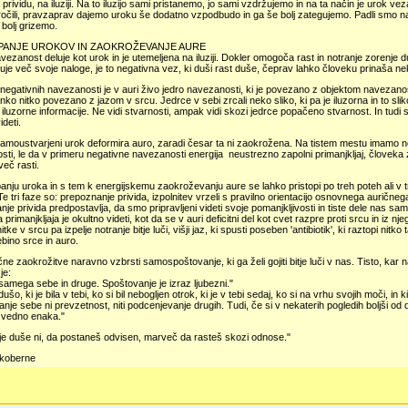
a prividu, na iluziji. Na to iluzijo sami pristanemo, jo sami vzdržujemo in na ta način je urok
očili, pravzaprav dajemo uroku še dodatno vzpodbudo in ga še bolj zategujemo. Padli smo na 
 bolj grizemo.
PANJE UROKOV IN ZAOKROŽEVANJE AURE
ezanost deluje kot urok in je utemeljena na iluziji. Dokler omogoča rast in notranje zorenje d
juje več svoje naloge, je to negativna vez, ki duši rast duše, čeprav lahko človeku prinaša n
negativnih navezanosti je v auri živo jedro navezanosti, ki je povezano z objektom navezanost
anko nitko povezano z jazom v srcu. Jedrce v sebi zrcali neko sliko, ki pa je iluzorna in to slik
 iluzorne informacije. Ne vidi stvarnosti, ampak vidi skozi jedrce popačeno stvarnost. In tudi 
ideti.
moustvarjeni urok deformira auro, zaradi česar ta ni zaokrožena. Na tistem mestu imamo nek
ti, le da v primeru negativne navezanosti energija neustrezno zapolni primanjkljaj, človeka zavr
eč rasti.
anju uroka in s tem k energijskemu zaokroževanju aure se lahko pristopi po treh poteh ali v t
Te tri faze so: prepoznanje privida, izpolnitev vrzeli s pravilno orientacijo osnovnega auričnega 
je privida predpostavlja, da smo pripravljeni videti svoje pomanjkljivosti in tiste dele nas samih
 primanjkljaja je okultno videti, kot da se v auri deficitni del kot cvet razpre proti srcu in iz nj
itke v srcu pa izpelje notranje bitje luči, višji jaz, ki spusti poseben 'antibiotik', ki raztopi nitk
bino srce in auro.
ične zaokrožitve naravno vzbrsti samospoštovanje, ki ga želi gojiti bitje luči v nas. Tisto, kar
je:
samega sebe in druge. Spoštovanje je izraz ljubezni."
ušo, ki je bila v tebi, ko si bil nebogljen otrok, ki je v tebi sedaj, ko si na vrhu svojih moči, in 
nje sebe ni prevzetnost, niti podcenjevanje drugih. Tudi, če si v nekaterih pogledih boljši od dr
 vedno enaka."
oje duše ni, da postaneš odvisen, marveč da rasteš skozi odnose."
koberne