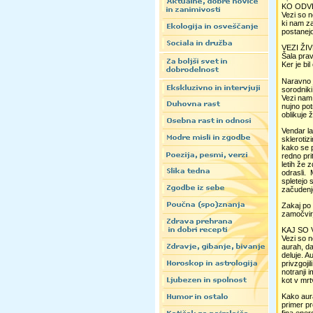
KO ODVE
Vezi so n
ki nam za
postanejo
VEZI ŽI
Šala prav
Ker je bi
Naravno j
sorodniki
Vezi nam 
nujno pot
oblikuje 
Vendar la
sklerotiz
kako se p
redno pri
letih že 
odrasli. 
spletejo 
začudenje
Zakaj po 
zamočvirj
KAJ SO 
Vezi so n
aurah, da
deluje. A
privzgoji
notranji 
kot v mr
Kako aura
primer pr