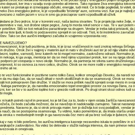
gijska živost kot nekakšna nevidna lovka, ki se počasi spoji z energijskim poljem drugega člov
no dopusti, ker ima v ozadju svojo potrebo ali interes. Tako nastane živa energijska tokovnica
 kateri se pretakajo in izmenjujejo občutki, energije, tudi misli. Če bi bolje pogledali, bi videli,
neko živo energijsko jedrce, ki je vzpodbudilo 'brstenje' aure, oziroma vezi. Kar pa je najbolj 
vezano z našim jazom v srcu in smo ga pravzaprav sami vzpodbudili ali oživili.
ledano je živo jedrce, ki je v korenini vezi, naša lastna stvaritev. To je projekcija neke želje,
temnitve v nas, kot drobne slepe pegice, Jung bi morda rekel sence v nas. Te v auri potem o
 vir potešitve. Sliši se kot nekakšno parazitiranje na drugem. Vendar je treba takoj pristaviti, 
li na tiste ljudi, ki bodo to podzavestno sprejeli in se odzvali. Tisti, ki bi instinktivno zavrača
poštev. Tako se dve aurični inteligenci začutita in vzajemno vzpostavita vez.
SE NAVEZUJEMO?
avezanost, ki je tudi pozitivna, je tista, ki je izraz vraščenosti in rasti znotraj nekega širš
in družino. Otrok živi v najprej v materini auri in nato v družinski auri ter je od njiju vitalno o
ubezni, topline, varnosti), brez katerih ne bi mogel normalno, zaokroženo odrasti. Normalno j
m nekoga, ki ga uvaja, mentorja ter da se med njima vzpostavi pretok, ker se na njega obrača
 podporo pri vstopanju v novo okolje. Normalno je, da partnerja ne stketa samo družinskega
onjenosti, ki so osnova za novo celico, družino. Otrok se ne more roditi v energijsko neopredel
treho ali ne.
 te vezi funkcionalne in pozitivne samo toliko časa, kolikor omogočajo človeku, da naredi nov
in da mu dajo čas, da se nauči dihati v novih okoliščinah in da se osamosvoji. Otrok se mora nauč
iti kot polnopraven član družbe. V službi se mora prišlek naučiti sprejeti svoje mesto in svoj
. Naloga partnerjev je, da naredita emocionalno topel energijski prostor za novega člana, za o
ezni, ker se bo v to aurično toplino kot v gnezdo rodil otrok. Po drugi strani skozi odnos tudi sam
bi mogla.
 ni kakih potreb razvil in prerasel, ko je bil čas za to, bodo v njem ostala žarišča navezanost
ežeča, če bodo začutila možnost, da se navežejo in nadoknadijo zamujeno. Takrat nastanejo 
 predmeta. Naravno je, da si otrok prisvaja mater, ker jo doživlja kot svoj podaljšek, vendar j
ga nauči, da se postopoma osamosvaja. Tu vidimo, kako pomembno je, da imata starša ureje
la otroka v medsebojnih trenjih in ga navezovala čez mero ali pa brez sočutja in ljubezni, br
aj v nas ni bilo potešeno, bo aurična inteligenca kasneje nezavedno iskala to potešitev in si bo 
manjkajoče zadovoljstvo. Na videz bo delovala v službi našega interesa, da nam prinese neko
avezovala in omejevala.