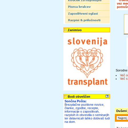
vez me
potroš
Zanimivo
Sorodne
Več o
Več s
Bodi obveščen
Sončna Pošta:
Brezplačne pozitivne novice,
članke, zgodbe, recepte,
Dušeni j
informacije o zaposlitvah,
razpisih in obvestila o seminarjih
ter delavnicah lahko dobivaš tudi
na dom.