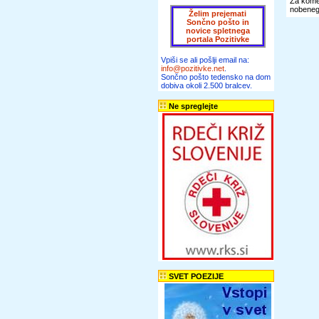
Za komen
nobenega
Želim prejemati
Sončno pošto in
novice spletnega
portala Pozitivke
Vpiši se ali pošlji email na:
info@pozitivke.net
.
Sončno pošto tedensko na dom
dobiva okoli 2.500 bralcev.
Ne spreglejte
SVET POEZIJE