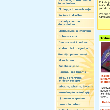
Potrebuje
lističe. 
paradižni
Posodo po
odstavimo
Teslini
Teslini
let na 
energi
Teslova
posebn
alumini
tako...
*
Beri da
*
Oskrb