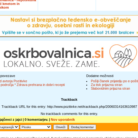
d kmetom in
nikom
 povezave
Dodatne možnosti
d avtorja Pozitivke
Pošlji članek prijatelju po e-pošti
 področja * Zdrava prehrana in dobri recepti
Za tisk prijazna stran
Slabovidnim prijazna stran
Trackback
Trackback URL for this entry: http://www.pozitivke.net/trackback.php/20060314163610987
No trackback comments for this entry.
ajčevci z jajci
| 0 komentarjev. |
Nov uporabnik