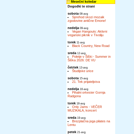
Mesečni koledar
Dogodki te strani
sobota
08-avg
Sprehod skozi mozaik
zgodovine antične Emone!
nedelja
09-avg
Vegan Hangouts: Aktivni
veganski piknik v Tivoliju
torek
11-avg
Black Country, New Road
sreda
12-avg
Poletje v Šiški - Summer in
Šiška 2026: DE VU
četrtek
13-avg
Študijske urice
sobota
15-avg
21. Tek prijateljstva
nedelja
16-avg
Pihalni orkester Gornja
Radgona
torek
18-avg
Only Jams - VEČER
MUZIKALA, koncert
sreda
19-avg
Brezplačna joga pilates na
Lentu
petek
21-avg