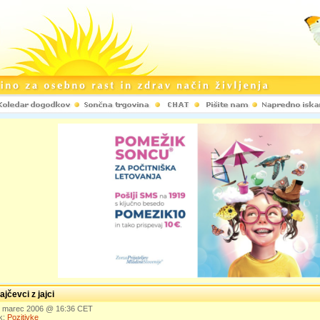
ajčevci z jajci
4. marec 2006 @ 16:36 CET
k:
Pozitivke