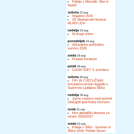
Poletje v Minoritih: Slon in
Sadež
sobota
22-avg
Vegafest 2026
29. Mednarodni festival
MLADI LEVI
nedelja
23-avg
Ni druge izbire
ponedeljek
24-avg
AIA poletno počitniško
varstvo 2026
sreda
26-avg
Predani korakom
petek
28-avg
GAJIN SVET 3, premiera
sobota
29-avg
FIFI IN CVETLIČNIKI:
brezplačni otroški dogodki v
Supernovi Ljubljana Šiška
nedelja
30-avg
Javno vodstvo med portreti
Običajnih ljudi Roba Hornstre
torek
01-sep
Kino gledališki abonma za
otroke 2026/2027
sreda
02-sep
Poletje v Šiški - Summer in
Šiška 2026: Pebble Seven