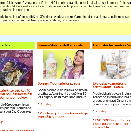
mo: 4 jajčevce, 2 zrela paradižnika, 4 žlice olivnega olja, čebulo, 3 jajca, sol in poper. Jaj
Damo jih v hladno vodo. čebulo sesekljamo in svetlo popražimo. Dodamo odcejene in osušene
k, solimo in popramo.
krijemo in dušimo približno 30 minut. Večkrat premešamo in od časa do časa prilijemo malo v
, primešamo razžvrkljana jajca in pustimo, da zakrknejo.
 izdelki
SonnenMoor izdelke iz šote
Ekološka kozmetika Se
SonnenMoor izdelke iz šote
Ekološka kozmetika s
certifikatom - Setare
SonnenMoor je družinska poslovna
 izdelki že več kot 40
družba iz Avstrije, ki že več kot 50
Probiotiki prispevajo k ohra
vrhu najučinkovitejših
let zaupa v učinkovito moč narave.
zdravega mikrobioma kože
jskih pripomočkov
dragocenem zaščitnem sis
*
Beri dalje
pomaga ohranjati kožo zdra
 plošča/obesek je po
em postopku obdelana
*
Beri dalje
jasta plošča. Obdelava
*
Začela se je humanitarna akcija
Pomežik soncu®
*
ENO SRCE® - da bo vsa
lje
prejel »darilo«, ki ga bo
razveselilo
ovalnica - neposredna