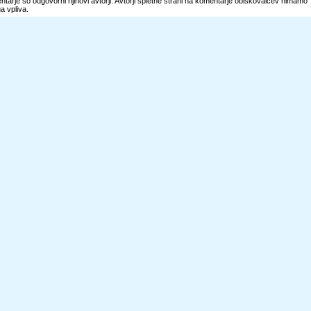
tarje so odgovorni njihovi avtorji. Avtorji spletne strani na komentarje obiskovalcev nimamo
 vpliva.