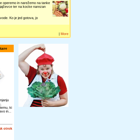
čevce operemo in narežemo na tanke
 jajčevce ter na kocke narezan
ode. Ko je jed gotova, jo
|
More
tare
njanju
,
temu, ki
vo in...
k otrok