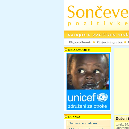
NE ZAMUDITE
Rubrike
Dušeni j
torek, 1
Uporabni