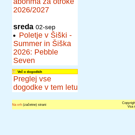
abonma za otroke
2026/2027
sreda
02-sep
Poletje v Šiški -
Summer in Šiška
2026: Pebble
Seven
Več o dogodkih
Preglej vse
dogodke v tem letu
Copyrigh
Na vrh
(začetne) strani
Vsa n