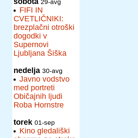
sobota
29-avg
FIFI IN
CVETLIČNIKI:
brezplačni otroški
dogodki v
Supernovi
Ljubljana Šiška
nedelja
30-avg
Javno vodstvo
med portreti
Običajnih ljudi
Roba Hornstre
torek
01-sep
Kino gledališki