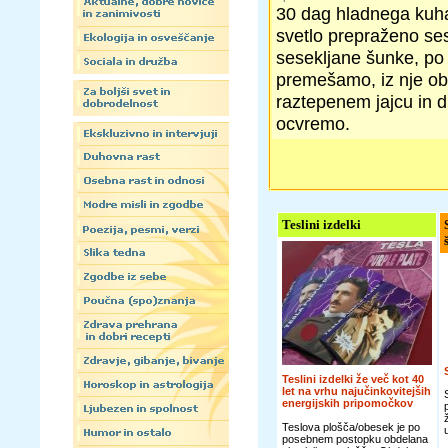
30 dag hladnega kuha
svetlo prepraženo sese
sesekljane šunke, po
premešamo, iz nje obl
raztepenem jajcu in d
ocvremo.
Teslini izdelki
Teslini izdelki že več kot 40
let na vrhu najučinkovitejših
energijskih pripomočkov
Teslova plošča/obesek je po
posebnem postopku obdelana