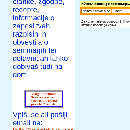
članke, zgodbe,
Fižolovi hlebčki
| 0 komentarjev.
recepte,
informacije o
Za komentarje so odgovorni njihovi 
zaposlitvah,
nimamo nobenega vpliva.
razpisih in
obvestila o
seminarjih ter
delavnicah lahko
dobivaš tudi na
dom.
Želim prejemati
Sončno pošto in
novice spletnega
portala Pozitivke
Vpiši se ali pošlji
email na: