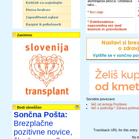
aluminijasta plošča. Obdelava
tako...
*
Beri dalje
*
Oskrbovalnica -
neposredna vez med
kmetom in potrošnikom
Zanimivo
Sorodne povezave
Več od avtorja Pozitivke
Bodi obveščen
Več s področja * Zdrava prehran
Sončna Pošta:
Brezplačne
pozitivne novice,
Trackback URL for this entry
No t