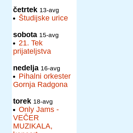
četrtek
13-avg
Študijske urice
sobota
15-avg
21. Tek
prijateljstva
nedelja
16-avg
Pihalni orkester
Gornja Radgona
torek
18-avg
Only Jams -
VEČER
MUZIKALA,