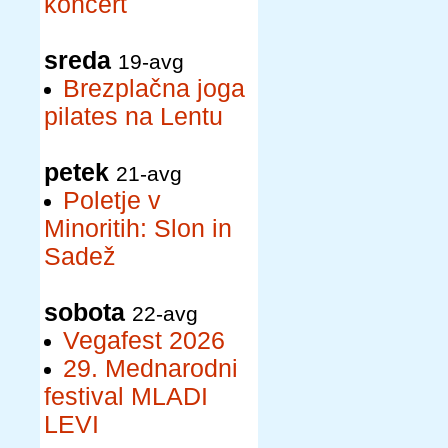
koncert
sreda
19-avg
Brezplačna joga
pilates na Lentu
petek
21-avg
Poletje v
Minoritih: Slon in
Sadež
sobota
22-avg
Vegafest 2026
29. Mednarodni
festival MLADI
LEVI