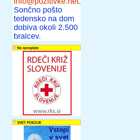
info@pozitivke.net
.
Sončno pošto
tedensko na dom
dobiva okoli 2.500
bralcev.
Ne spreglejte
SVET POEZIJE