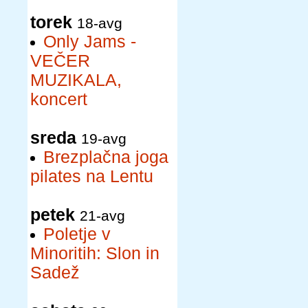
torek
18-avg
Only Jams -
VEČER
MUZIKALA,
koncert
sreda
19-avg
Brezplačna joga
pilates na Lentu
petek
21-avg
Poletje v
Minoritih: Slon in
Sadež