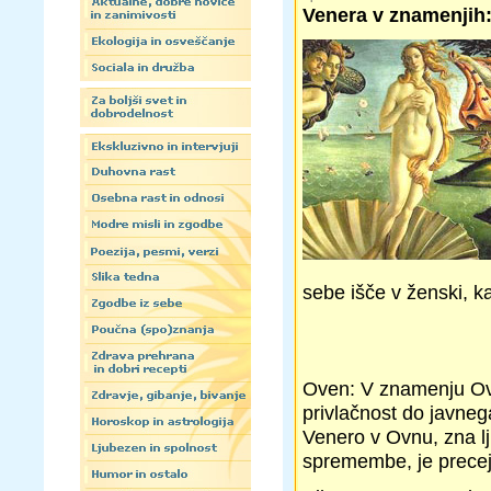
Venera v znamenjih
sebe išče v ženski, k
Oven: V znamenju Ovn
privlačnost do javneg
Venero v Ovnu, zna lju
spremembe, je precej