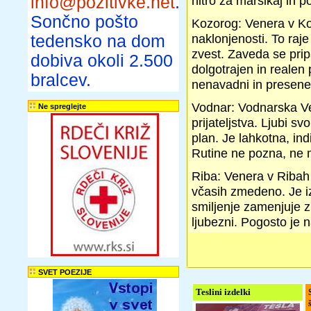
info@pozitivke.net
.
hitro za marsikaj in p
Sončno pošto
Kozorog: Venera v Ko
naklonjenosti. To raje
tedensko na dom
zvest. Zaveda se prip
dobiva okoli 2.500
dolgotrajen in realen 
bralcev.
nenavadni in presenetlj
Vodnar: Vodnarska Ven
Ne spreglejte
prijateljstva. Ljubi s
plan. Je lahkotna, ind
Rutine ne pozna, ne 
Riba: Venera v Ribah 
včasih zmedeno. Je i
smiljenje zamenjuje z
ljubezni. Pogosto je n
SVET POEZIJE
Teslini izdelki