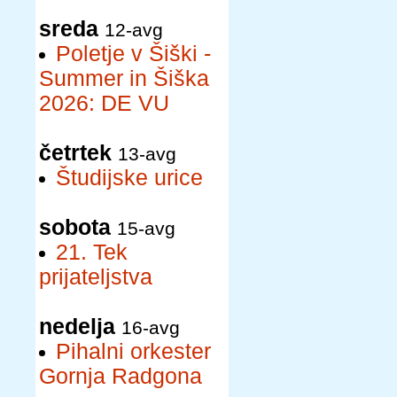
sreda
12-avg
Poletje v Šiški -
Summer in Šiška
2026: DE VU
četrtek
13-avg
Študijske urice
sobota
15-avg
21. Tek
prijateljstva
nedelja
16-avg
Pihalni orkester
Gornja Radgona