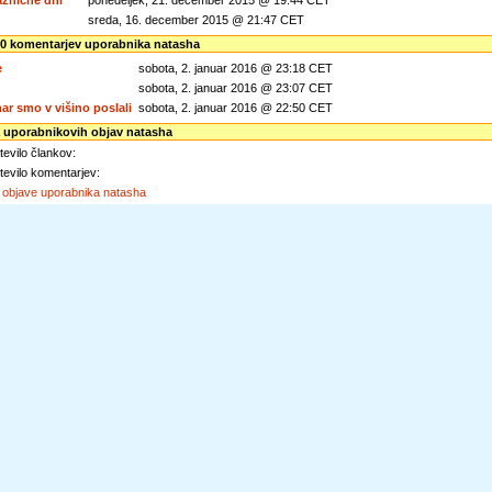
aznične dni
ponedeljek, 21. december 2015 @ 19:44 CET
sreda, 16. december 2015 @ 21:47 CET
0 komentarjev uporabnika natasha
e
sobota, 2. januar 2016 @ 23:18 CET
sobota, 2. januar 2016 @ 23:07 CET
nar smo v višino poslali
sobota, 2. januar 2016 @ 22:50 CET
a uporabnikovih objav natasha
evilo člankov:
evilo komentarjev:
e objave uporabnika natasha