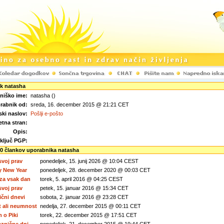
k natasha
niško ime:
natasha ()
rabnik od:
sreda, 16. december 2015 @ 21:21 CET
ski naslov:
Pošlji e-pošto
etna stran:
Opis:
 ključ PGP:
0 člankov uporabnika natasha
svoj prav
ponedeljek, 15. junij 2026 @ 10:04 CEST
 New Year
ponedeljek, 28. december 2020 @ 00:03 CET
 za vsak dan
torek, 5. april 2016 @ 04:25 CEST
svoj prav
petek, 15. januar 2016 @ 15:34 CET
ični dnevi
sobota, 2. januar 2016 @ 23:28 CET
 ali neumnost
nedelja, 27. december 2015 @ 00:11 CET
 o Piki
torek, 22. december 2015 @ 17:51 CET