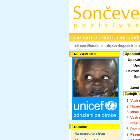
Uporabni
NE ZAMUDITE
Uporab
Upo
Elektron
Spl
Javni
Zadnjih 1
1.
Vsak 
2.
Happy
3.
Misel
4.
Vsak 
5.
Prazn
Rubrike
6.
Pamet
7.
Pesem