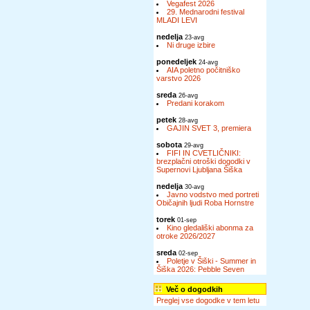
Vegafest 2026
29. Mednarodni festival
MLADI LEVI
nedelja
23-avg
Ni druge izbire
ponedeljek
24-avg
AIA poletno počitniško
varstvo 2026
sreda
26-avg
Predani korakom
petek
28-avg
GAJIN SVET 3, premiera
sobota
29-avg
FIFI IN CVETLIČNIKI:
brezplačni otroški dogodki v
Supernovi Ljubljana Šiška
nedelja
30-avg
Javno vodstvo med portreti
Običajnih ljudi Roba Hornstre
torek
01-sep
Kino gledališki abonma za
otroke 2026/2027
sreda
02-sep
Poletje v Šiški - Summer in
Šiška 2026: Pebble Seven
Več o dogodkih
Preglej vse dogodke v tem letu