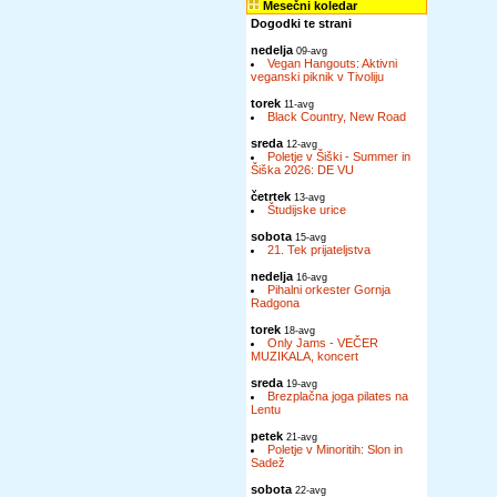
Mesečni koledar
Dogodki te strani
nedelja
09-avg
Vegan Hangouts: Aktivni
veganski piknik v Tivoliju
torek
11-avg
Black Country, New Road
sreda
12-avg
Poletje v Šiški - Summer in
Šiška 2026: DE VU
četrtek
13-avg
Študijske urice
sobota
15-avg
21. Tek prijateljstva
nedelja
16-avg
Pihalni orkester Gornja
Radgona
torek
18-avg
Only Jams - VEČER
MUZIKALA, koncert
sreda
19-avg
Brezplačna joga pilates na
Lentu
petek
21-avg
Poletje v Minoritih: Slon in
Sadež
sobota
22-avg