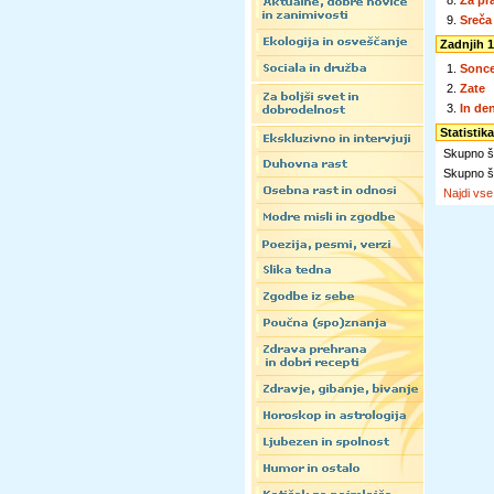
8.
Za pr
9.
Sreča
Zadnjih 1
1.
Sonc
2.
Zate
3.
In de
Statistik
Skupno št
Skupno št
Najdi vs