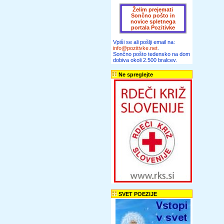
Želim prejemati
Sončno pošto in
novice spletnega
portala Pozitivke
Vpiši se ali pošlji email na:
info@pozitivke.net
.
Sončno pošto tedensko na dom
dobiva okoli 2.500 bralcev.
Ne spreglejte
SVET POEZIJE