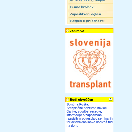
Zanimivo
Bodi obveščen
Sončna Pošta:
Brezplačne pozitivne novice,
članke, zgodbe, recepte,
informacije o zaposlitvah,
razpisih in obvestila o seminarjih
ter delavnicah lahko dobivaš tudi
na dom.