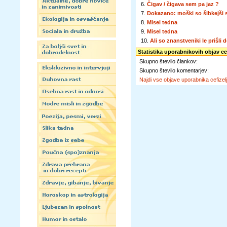
6.
Čigav / čigava sem pa jaz ?
7.
Dokazano: moški so šibkejši 
8.
Misel tedna
9.
Misel tedna
10.
Ali so znanstveniki le prišl
Statistika uporabnikovih objav cef
Skupno število člankov:
Skupno število komentarjev:
Najdi vse objave uporabnika cefizelj