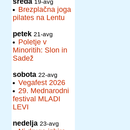
sreda
19-avg
Brezplačna joga
pilates na Lentu
petek
21-avg
Poletje v
Minoritih: Slon in
Sadež
sobota
22-avg
Vegafest 2026
29. Mednarodni
festival MLADI
LEVI
nedelja
23-avg