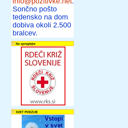
info@pozitivke.net
.
Sončno pošto
tedensko na dom
dobiva okoli 2.500
bralcev.
Ne spreglejte
SVET POEZIJE