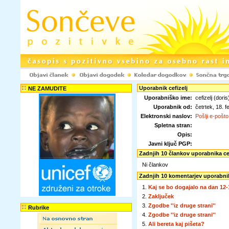
Uporabnik cefizelj
NE ZAMUDITE
Uporabniško ime:
cefizelj (doris
Uporabnik od:
četrtek, 18.
Elektronski naslov:
Pošlji e-pošto
Spletna stran:
Opis:
Javni ključ PGP:
Zadnjih 10 člankov uporabnika cef
Ni člankov
Zadnjih 10 komentarjev uporabnik
1.
Kaj se bo dogajalo na dan 12-
2.
Zaključek
3.
Zgodbe ''iz druge strani''
Rubrike
4.
Zgodbe ''iz druge strani''
5.
Ali bereta kaj pišeta?