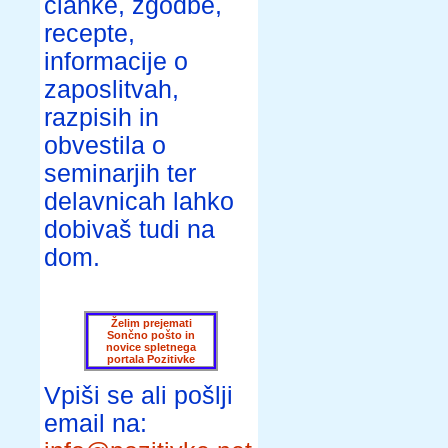
članke, zgodbe,
recepte,
informacije o
zaposlitvah,
razpisih in
obvestila o
seminarjih ter
delavnicah lahko
dobivaš tudi na
dom.
Želim prejemati
Sončno pošto in
novice spletnega
portala Pozitivke
Vpiši se ali pošlji
email na: