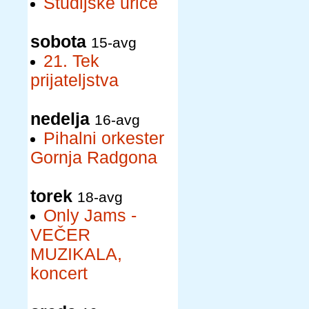
Študijske urice
sobota
15-avg
21. Tek
prijateljstva
nedelja
16-avg
Pihalni orkester
Gornja Radgona
torek
18-avg
Only Jams -
VEČER
MUZIKALA,
koncert