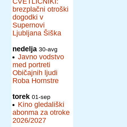
CVETLIČNIKI:
brezplačni otroški
dogodki v
Supernovi
Ljubljana Šiška
nedelja
30-avg
Javno vodstvo
med portreti
Običajnih ljudi
Roba Hornstre
torek
01-sep
Kino gledališki
abonma za otroke
2026/2027