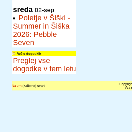
sreda
02-sep
Poletje v Šiški -
Summer in Šiška
2026: Pebble
Seven
Več o dogodkih
Preglej vse
dogodke v tem letu
Copyrigh
Na vrh
(začetne) strani
Vsa n