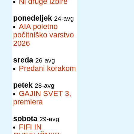
Ni druge izbire
ponedeljek
24-avg
AIA poletno
počitniško varstvo
2026
sreda
26-avg
Predani korakom
petek
28-avg
GAJIN SVET 3,
premiera
sobota
29-avg
FIFI IN