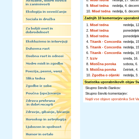
8.
Misel tedna
nedelja, 27. dec
9.
Misel tedna
nedelja, 4. dece
10.
Misel tedna
nedelja, 6. dece
Zadnjih 10 komentarjev uporabnik
1.
Misel tedna
nedelja, 
2.
Misel tedna
ponedelje
3.
Misel tedna
ponedelje
4.
Titanik - Concordia
nedelja, 1
5.
Titanik - Concordia
nedelja, 1
6.
Titanik - Concordia
nedelja, 1
7.
Izziv
sreda, 16
8.
Mistična poroka
sobota, 6
9.
Mistična poroka
četrtek, 
10.
Zgodba o oljenki
nedelja, 
Statistika uporabnikovih objav Sv
Skupno število člankov:
Skupno število komentarjev:
Najdi vse objave uporabnika Svit Va