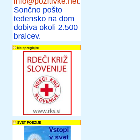
info@pozitivke.net
.
Sončno pošto
tedensko na dom
dobiva okoli 2.500
bralcev.
Ne spreglejte
SVET POEZIJE