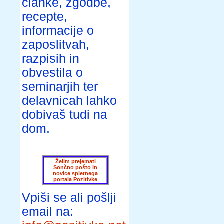
članke, zgodbe,
recepte,
informacije o
zaposlitvah,
razpisih in
obvestila o
seminarjih ter
delavnicah lahko
dobivaš tudi na
dom.
Želim prejemati
Sončno pošto in
novice spletnega
portala Pozitivke
Vpiši se ali pošlji
email na: