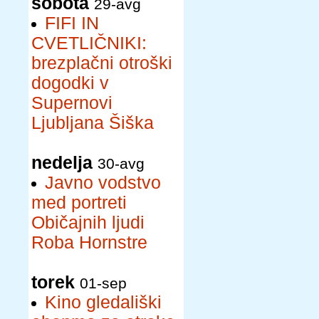
sobota
29-avg
FIFI IN
CVETLIČNIKI:
brezplačni otroški
dogodki v
Supernovi
Ljubljana Šiška
nedelja
30-avg
Javno vodstvo
med portreti
Običajnih ljudi
Roba Hornstre
torek
01-sep
Kino gledališki