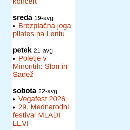
koncert
sreda
19-avg
Brezplačna joga
pilates na Lentu
petek
21-avg
Poletje v
Minoritih: Slon in
Sadež
sobota
22-avg
Vegafest 2026
29. Mednarodni
festival MLADI
LEVI