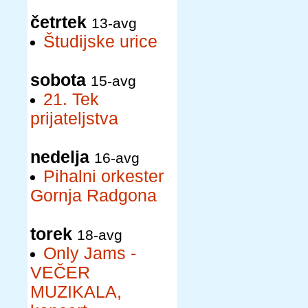
četrtek
13-avg
Študijske urice
sobota
15-avg
21. Tek
prijateljstva
nedelja
16-avg
Pihalni orkester
Gornja Radgona
torek
18-avg
Only Jams -
VEČER
MUZIKALA,