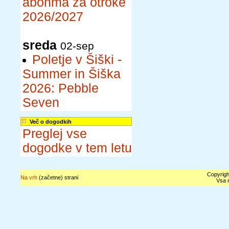
abonma za otroke
2026/2027
sreda
02-sep
Poletje v Šiški -
Summer in Šiška
2026: Pebble
Seven
Več o dogodkih
Preglej vse
dogodke v tem letu
Copyrigh
Na vrh
(začetne) strani
Vsa n