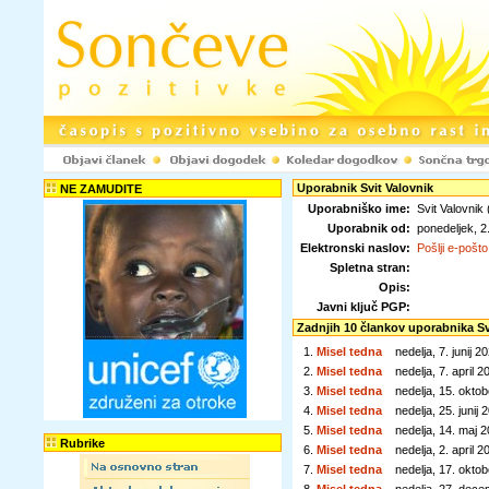
Uporabnik Svit Valovnik
NE ZAMUDITE
Uporabniško ime:
Svit Valovnik 
Uporabnik od:
ponedeljek, 
Elektronski naslov:
Pošlji e-pošto
Spletna stran:
Opis:
Javni ključ PGP:
Zadnjih 10 člankov uporabnika Sv
1.
Misel tedna
nedelja, 7. junij
2.
Misel tedna
nedelja, 7. april
3.
Misel tedna
nedelja, 15. okt
4.
Misel tedna
nedelja, 25. juni
5.
Misel tedna
nedelja, 14. maj
Rubrike
6.
Misel tedna
nedelja, 2. april
7.
Misel tedna
nedelja, 17. okt