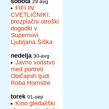
sobota
29-avg
FIFI IN
CVETLIČNIKI:
brezplačni otroški
dogodki v
Supernovi
Ljubljana Šiška
nedelja
30-avg
Javno vodstvo
med portreti
Običajnih ljudi
Roba Hornstre
torek
01-sep
Kino gledališki