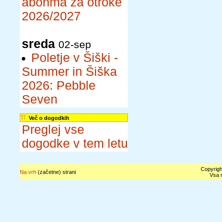
abonma za otroke
2026/2027
sreda
02-sep
Poletje v Šiški -
Summer in Šiška
2026: Pebble
Seven
Več o dogodkih
Preglej vse
dogodke v tem letu
Copyrigh
Na vrh
(začetne) strani
Vsa n