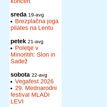
koncert
sreda
19-avg
Brezplačna joga
pilates na Lentu
petek
21-avg
Poletje v
Minoritih: Slon in
Sadež
sobota
22-avg
Vegafest 2026
29. Mednarodni
festival MLADI
LEVI