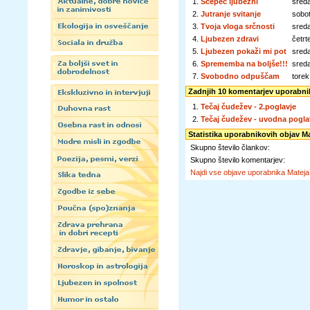
1.
Ščepec ljubezni
sreda
2.
Jutranje svitanje
sobot
3.
Tvoja vloga srčnosti
sreda
4.
Ljubezen zdravi
četrt
5.
Ljubezen pokaži mi pot
sred
6.
Sprememba na boljše!!!
sred
7.
Svobodno odpuščam
torek
Zadnjih 10 komentarjev uporabni
1.
Tečaj čudežev - 2.poglavje
2.
Tečaj čudežev - uvodna pogla
Statistika uporabnikovih objav M
Skupno število člankov:
Skupno število komentarjev:
Najdi vse objave uporabnika Matej