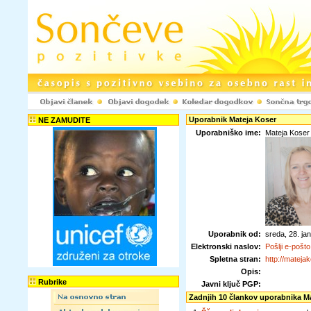
Uporabnik Mateja Koser
NE ZAMUDITE
Uporabniško ime:
Mateja Koser
Uporabnik od:
sreda, 28. j
Elektronski naslov:
Pošlji e-pošto
Spletna stran:
http://mateja
Opis:
Rubrike
Javni ključ PGP:
Zadnjih 10 člankov uporabnika M