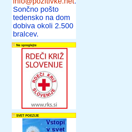
info@pozitivke.net
.
Sončno pošto
tedensko na dom
dobiva okoli 2.500
bralcev.
Ne spreglejte
SVET POEZIJE