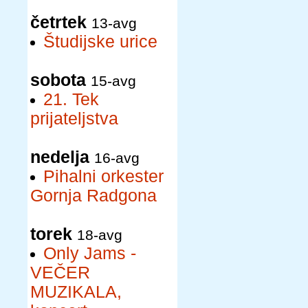
četrtek
13-avg
Študijske urice
sobota
15-avg
21. Tek
prijateljstva
nedelja
16-avg
Pihalni orkester
Gornja Radgona
torek
18-avg
Only Jams -
VEČER
MUZIKALA,