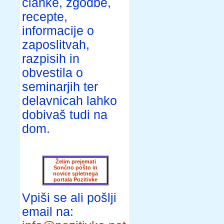
članke, zgodbe,
recepte,
informacije o
zaposlitvah,
razpisih in
obvestila o
seminarjih ter
delavnicah lahko
dobivaš tudi na
dom.
Želim prejemati
Sončno pošto in
novice spletnega
portala Pozitivke
Vpiši se ali pošlji
email na: