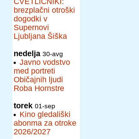
CVETLIČNIKI:
brezplačni otroški
dogodki v
Supernovi
Ljubljana Šiška
nedelja
30-avg
Javno vodstvo
med portreti
Običajnih ljudi
Roba Hornstre
torek
01-sep
Kino gledališki
abonma za otroke
2026/2027