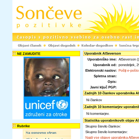
Uporabnik AlSeverson
NE ZAMUDITE
Uporabniško ime:
AlSeverson (
Uporabnik od:
ponedeljek, 
Elektronski naslov:
Pošlji e-pošto
Spletna stran:
Opis:
Javni ključ PGP:
Zadnjih 10 člankov uporabnika A
Ni člankov
Zadnjih 10 komentarjev uporabni
Ni komentarjev.
Statistika uporabnikovih objav A
Rubrike
Skupno število člankov:
Skupno število komentarjev:
Najdi vse objave uporabnika AlSev