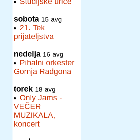
Študijske urice
sobota
15-avg
21. Tek
prijateljstva
nedelja
16-avg
Pihalni orkester
Gornja Radgona
torek
18-avg
Only Jams -
VEČER
MUZIKALA,
koncert