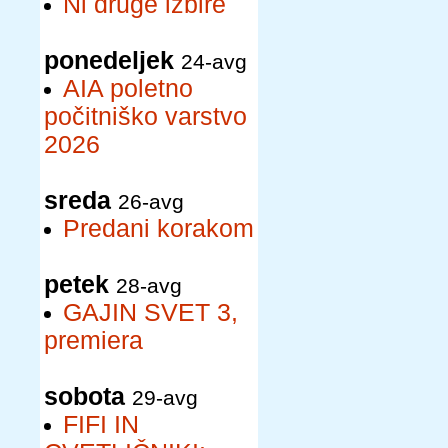
Ni druge izbire
ponedeljek
24-avg
AIA poletno
počitniško varstvo
2026
sreda
26-avg
Predani korakom
petek
28-avg
GAJIN SVET 3,
premiera
sobota
29-avg
FIFI IN