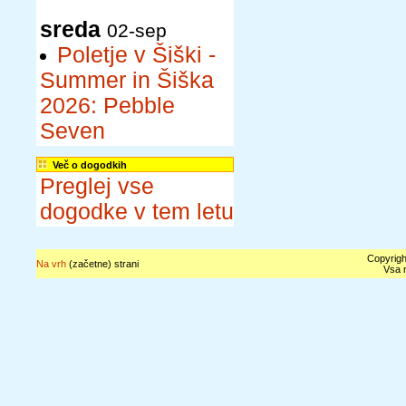
sreda
02-sep
Poletje v Šiški -
Summer in Šiška
2026: Pebble
Seven
Več o dogodkih
Preglej vse
dogodke v tem letu
Copyrigh
Na vrh
(začetne) strani
Vsa n