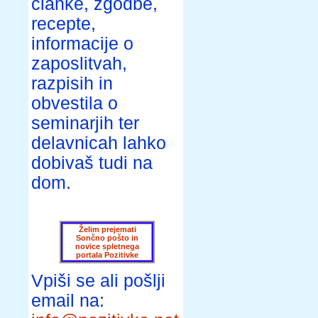
članke, zgodbe,
recepte,
informacije o
zaposlitvah,
razpisih in
obvestila o
seminarjih ter
delavnicah lahko
dobivaš tudi na
dom.
Želim prejemati
Sončno pošto in
novice spletnega
portala Pozitivke
Vpiši se ali pošlji
email na: