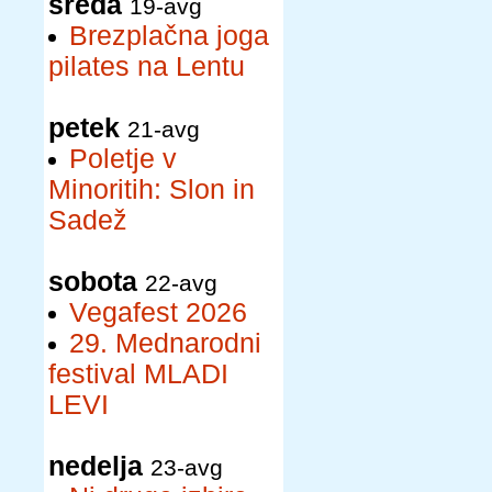
sreda
19-avg
Brezplačna joga
pilates na Lentu
petek
21-avg
Poletje v
Minoritih: Slon in
Sadež
sobota
22-avg
Vegafest 2026
29. Mednarodni
festival MLADI
LEVI
nedelja
23-avg