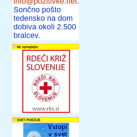
info@pozitivke.net
.
Sončno pošto
tedensko na dom
dobiva okoli 2.500
bralcev.
Ne spreglejte
SVET POEZIJE