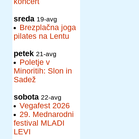
koncert
sreda
19-avg
Brezplačna joga
pilates na Lentu
petek
21-avg
Poletje v
Minoritih: Slon in
Sadež
sobota
22-avg
Vegafest 2026
29. Mednarodni
festival MLADI
LEVI