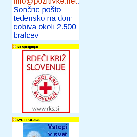
info@pozitivke.net
.
Sončno pošto
tedensko na dom
dobiva okoli 2.500
bralcev.
Ne spreglejte
SVET POEZIJE