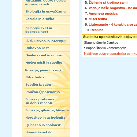
5.
Življenje si krojimo sami
6.
Voda je naše bogastvo - ne d
7.
Amorjeva puščica.
8.
Misel tedna
9.
Ljubosumje - 4 koraki da se z
10.
Resnica:
Statistika uporabnikovih objav o
Skupno število člankov:
Skupno število komentarjev:
Najdi vse objave uporabnika osh-k