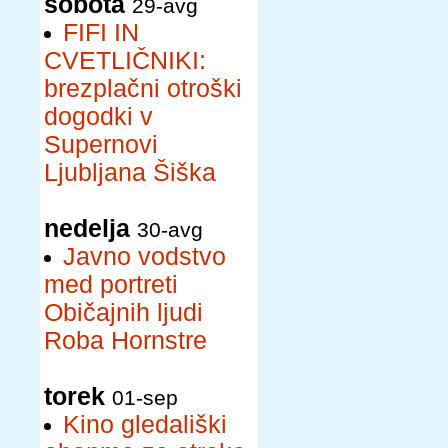
sobota
29-avg
FIFI IN
CVETLIČNIKI:
brezplačni otroški
dogodki v
Supernovi
Ljubljana Šiška
nedelja
30-avg
Javno vodstvo
med portreti
Običajnih ljudi
Roba Hornstre
torek
01-sep
Kino gledališki