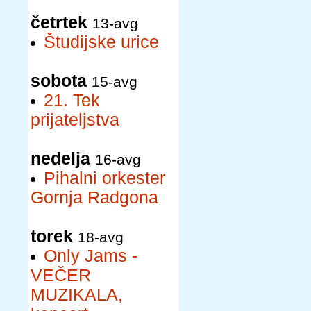
četrtek
13-avg
Študijske urice
sobota
15-avg
21. Tek
prijateljstva
nedelja
16-avg
Pihalni orkester
Gornja Radgona
torek
18-avg
Only Jams -
VEČER
MUZIKALA,