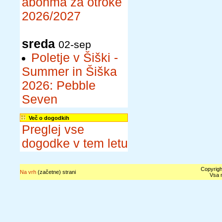
abonma za otroke
2026/2027
sreda
02-sep
Poletje v Šiški -
Summer in Šiška
2026: Pebble
Seven
Več o dogodkih
Preglej vse
dogodke v tem letu
Copyrigh
Na vrh
(začetne) strani
Vsa n