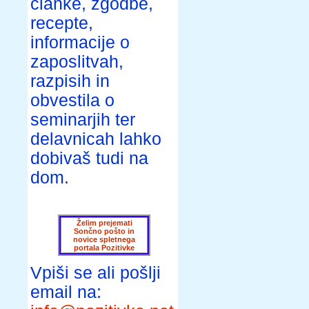
članke, zgodbe,
recepte,
informacije o
zaposlitvah,
razpisih in
obvestila o
seminarjih ter
delavnicah lahko
dobivaš tudi na
dom.
Želim prejemati
Sončno pošto in
novice spletnega
portala Pozitivke
Vpiši se ali pošlji
email na: