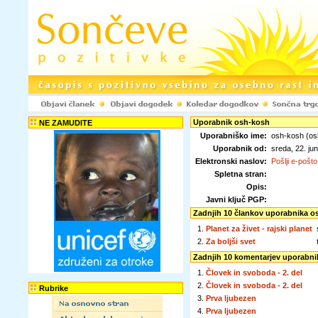
Uporabnik osh-kosh
NE ZAMUDITE
Uporabniško ime:
osh-kosh (os
Uporabnik od:
sreda, 22. j
Elektronski naslov:
Pošlji e-pošto
Spletna stran:
Opis:
Javni ključ PGP:
Zadnjih 10 člankov uporabnika o
1.
Planet za živet - rajski planet
2.
Za boljši svet
Zadnjih 10 komentarjev uporabni
1.
Človek in svoboda - 2. del
2.
Človek in svoboda - 2. del
Rubrike
3.
Prva ljubezen
4.
Prva ljubezen