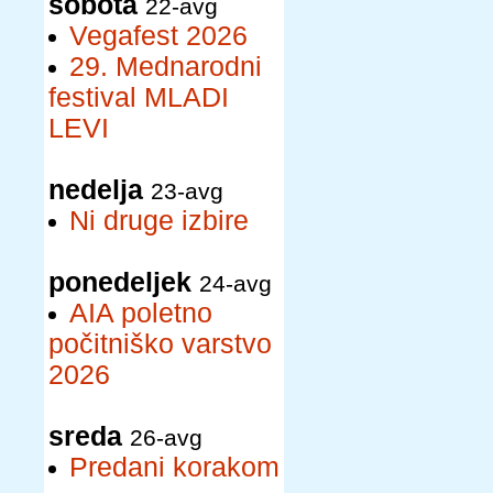
sobota
22-avg
Vegafest 2026
29. Mednarodni
festival MLADI
LEVI
nedelja
23-avg
Ni druge izbire
ponedeljek
24-avg
AIA poletno
počitniško varstvo
2026
sreda
26-avg
Predani korakom