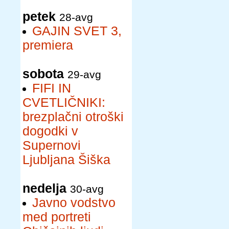
petek
28-avg
GAJIN SVET 3,
premiera
sobota
29-avg
FIFI IN
CVETLIČNIKI:
brezplačni otroški
dogodki v
Supernovi
Ljubljana Šiška
nedelja
30-avg
Javno vodstvo
med portreti