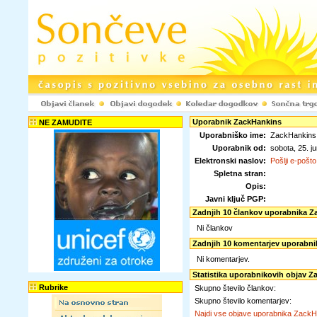
Uporabnik ZackHankins
NE ZAMUDITE
Uporabniško ime:
ZackHankins 
Uporabnik od:
sobota, 25. 
Elektronski naslov:
Pošlji e-pošto
Spletna stran:
Opis:
Javni ključ PGP:
Zadnjih 10 člankov uporabnika Z
Ni člankov
Zadnjih 10 komentarjev uporabn
Ni komentarjev.
Statistika uporabnikovih objav 
Rubrike
Skupno število člankov:
Skupno število komentarjev:
Najdi vse objave uporabnika Zack