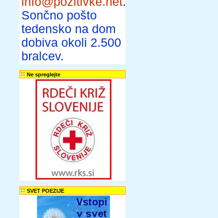
info@pozitivke.net
.
Sončno pošto
tedensko na dom
dobiva okoli 2.500
bralcev.
Ne spreglejte
SVET POEZIJE