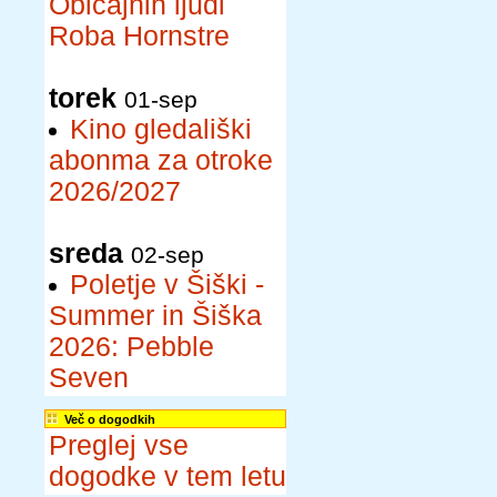
Običajnih ljudi
Roba Hornstre
torek
01-sep
Kino gledališki
abonma za otroke
2026/2027
sreda
02-sep
Poletje v Šiški -
Summer in Šiška
2026: Pebble
Seven
Več o dogodkih
Preglej vse
dogodke v tem letu