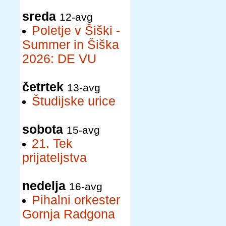
sreda
12-avg
Poletje v Šiški -
Summer in Šiška
2026: DE VU
četrtek
13-avg
Študijske urice
sobota
15-avg
21. Tek
prijateljstva
nedelja
16-avg
Pihalni orkester
Gornja Radgona