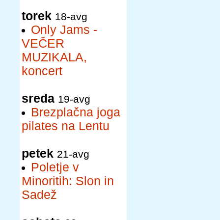
torek
18-avg
Only Jams -
VEČER
MUZIKALA,
koncert
sreda
19-avg
Brezplačna joga
pilates na Lentu
petek
21-avg
Poletje v
Minoritih: Slon in
Sadež