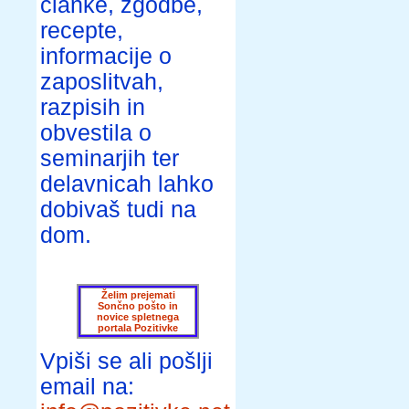
članke, zgodbe,
recepte,
informacije o
zaposlitvah,
razpisih in
obvestila o
seminarjih ter
delavnicah lahko
dobivaš tudi na
dom.
Želim prejemati
Sončno pošto in
novice spletnega
portala Pozitivke
Vpiši se ali pošlji
email na: