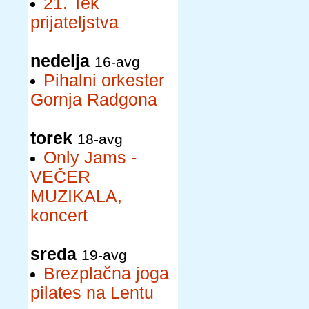
21. Tek
prijateljstva
nedelja
16-avg
Pihalni orkester
Gornja Radgona
torek
18-avg
Only Jams -
VEČER
MUZIKALA,
koncert
sreda
19-avg
Brezplačna joga
pilates na Lentu