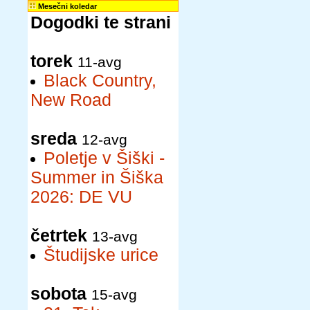
Mesečni koledar
Dogodki te strani
torek
11-avg
Black Country,
New Road
sreda
12-avg
Poletje v Šiški -
Summer in Šiška
2026: DE VU
četrtek
13-avg
Študijske urice
sobota
15-avg