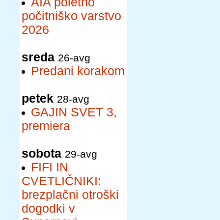
AIA poletno
počitniško varstvo
2026
sreda
26-avg
Predani korakom
petek
28-avg
GAJIN SVET 3,
premiera
sobota
29-avg
FIFI IN
CVETLIČNIKI:
brezplačni otroški
dogodki v