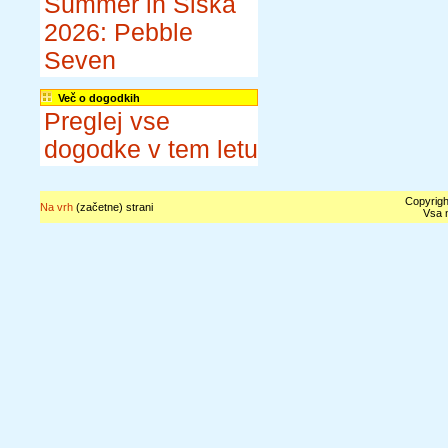
Summer in Šiška
2026: Pebble
Seven
Več o dogodkih
Preglej vse
dogodke v tem letu
Copyrigh
Na vrh
(začetne) strani
Vsa n