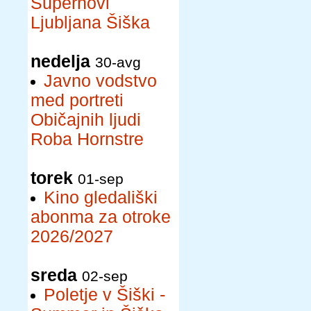
Supernovi
Ljubljana Šiška
nedelja
30-avg
Javno vodstvo
med portreti
Običajnih ljudi
Roba Hornstre
torek
01-sep
Kino gledališki
abonma za otroke
2026/2027
sreda
02-sep
Poletje v Šiški -