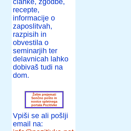
članke, zgodbe,
recepte,
informacije o
zaposlitvah,
razpisih in
obvestila o
seminarjih ter
delavnicah lahko
dobivaš tudi na
dom.
Želim prejemati
Sončno pošto in
novice spletnega
portala Pozitivke
Vpiši se ali pošlji
email na: