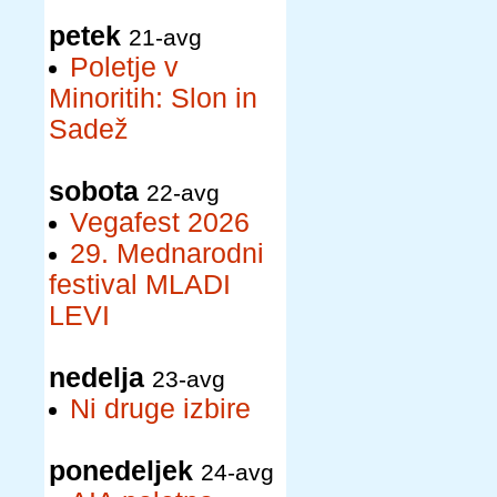
petek
21-avg
Poletje v
Minoritih: Slon in
Sadež
sobota
22-avg
Vegafest 2026
29. Mednarodni
festival MLADI
LEVI
nedelja
23-avg
Ni druge izbire
ponedeljek
24-avg