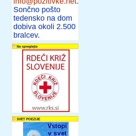
info@pozitivke.net
.
Sončno pošto
tedensko na dom
dobiva okoli 2.500
bralcev.
Ne spreglejte
SVET POEZIJE