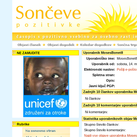
Uporabnik MosesBonet8
NE ZAMUDITE
Uporabniško ime:
MosesBonet8
Uporabnik od:
sobota, 14. 
Elektronski naslov:
Pošlji e-pošto
Spletna stran:
Opis:
Javni ključ PGP:
Zadnjih 10 člankov uporabnika 
Ni člankov
Zadnjih 10 komentarjev uporabn
Ni komentarjev.
Statistika uporabnikovih objav 
Rubrike
Skupno število člankov:
Skupno število komentarjev:
Najdi vse objave uporabnika Mose