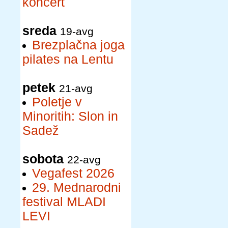
koncert
sreda
19-avg
Brezplačna joga
pilates na Lentu
petek
21-avg
Poletje v
Minoritih: Slon in
Sadež
sobota
22-avg
Vegafest 2026
29. Mednarodni
festival MLADI
LEVI