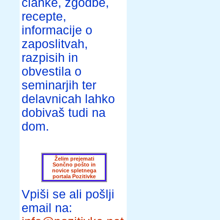
članke, zgodbe,
recepte,
informacije o
zaposlitvah,
razpisih in
obvestila o
seminarjih ter
delavnicah lahko
dobivaš tudi na
dom.
Želim prejemati
Sončno pošto in
novice spletnega
portala Pozitivke
Vpiši se ali pošlji
email na: