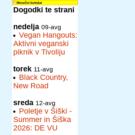
Mesečni koledar
Dogodki te strani
nedelja
09-avg
Vegan Hangouts:
Aktivni veganski
piknik v Tivoliju
torek
11-avg
Black Country,
New Road
sreda
12-avg
Poletje v Šiški -
Summer in Šiška
2026: DE VU