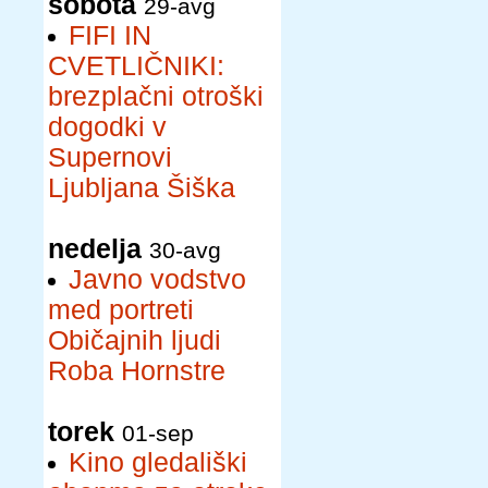
sobota
29-avg
FIFI IN
CVETLIČNIKI:
brezplačni otroški
dogodki v
Supernovi
Ljubljana Šiška
nedelja
30-avg
Javno vodstvo
med portreti
Običajnih ljudi
Roba Hornstre
torek
01-sep
Kino gledališki