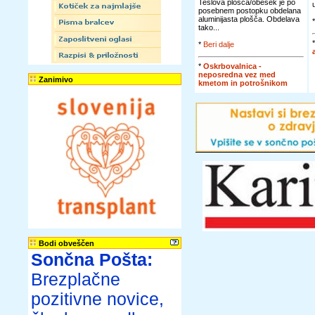
Teslova plošča/obesek je po
posebnem postopku obdelana
aluminijasta plošča. Obdelava
tako...
*
Beri dalje
*
Oskrbovalnica -
neposredna vez med
Zanimivo
kmetom in potrošnikom
Bodi obveščen
Sončna Pošta:
Brezplačne
pozitivne novice,