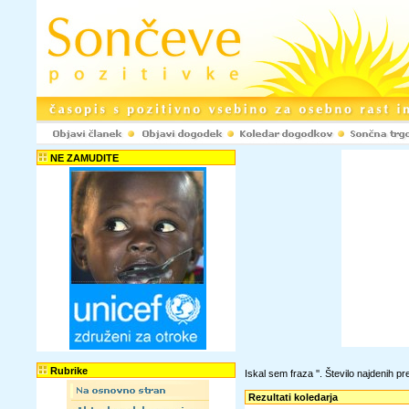
NE ZAMUDITE
Rubrike
Iskal sem fraza '
'. Število najdenih 
Rezultati koledarja