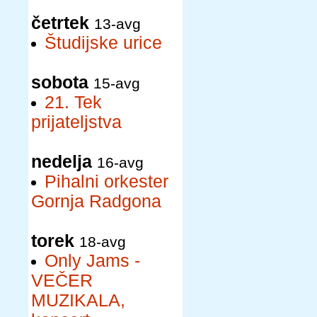
četrtek
13-avg
Študijske urice
sobota
15-avg
21. Tek
prijateljstva
nedelja
16-avg
Pihalni orkester
Gornja Radgona
torek
18-avg
Only Jams -
VEČER
MUZIKALA,