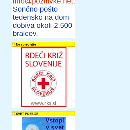
info@pozitivke.net
.
Sončno pošto
tedensko na dom
dobiva okoli 2.500
bralcev.
Ne spreglejte
SVET POEZIJE