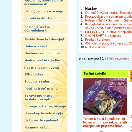
#
Naslov
1.
Ozaveščevalna akcija: “Resnica o 
2.
Prostovoljstvo v sedanjem družb
3.
Poletje v Šiški - Summer in Šiš
4.
Kino gledališki abonma za otrok
5.
Javno vodstvo med portreti Običa
6.
FIFI IN CVETLIČNIKI: brezplačni
7.
GAJIN SVET 3, premiera
8.
Predani korakom
9.
AIA poletno počitniško varstvo 2
10.
Ni druge izbire
prva | prejšnja |
1
2
|
Več rezultatov 
Teslini izdelki
Teslini izdelki že več kot 40
let na vrhu najučinkovitejših
energijskih pripomočkov