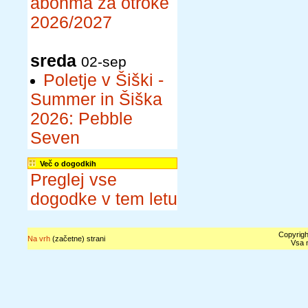
abonma za otroke
2026/2027
sreda
02-sep
Poletje v Šiški -
Summer in Šiška
2026: Pebble
Seven
Več o dogodkih
Preglej vse
dogodke v tem letu
Copyrigh
Na vrh
(začetne) strani
Vsa n