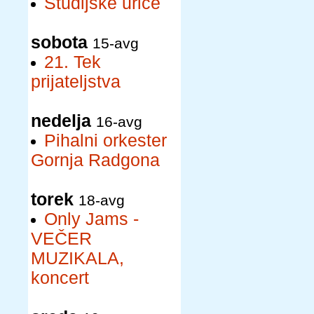
Študijske urice
sobota
15-avg
21. Tek
prijateljstva
nedelja
16-avg
Pihalni orkester
Gornja Radgona
torek
18-avg
Only Jams -
VEČER
MUZIKALA,
koncert