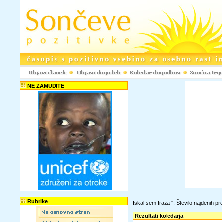
NE ZAMUDITE
Rubrike
Iskal sem fraza '
'. Število najdenih 
Rezultati koledarja