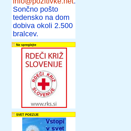
info@pozitivke.net
.
Sončno pošto
tedensko na dom
dobiva okoli 2.500
bralcev.
Ne spreglejte
SVET POEZIJE