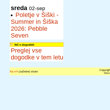
sreda
02-sep
Poletje v Šiški -
Summer in Šiška
2026: Pebble
Seven
Več o dogodkih
Preglej vse
dogodke v tem letu
Copyrigh
Na vrh
(začetne) strani
Vsa n