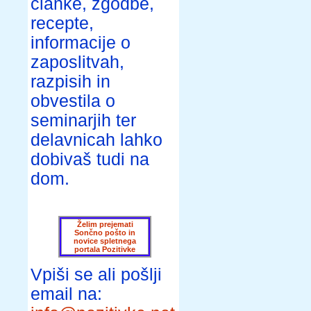
članke, zgodbe,
recepte,
informacije o
zaposlitvah,
razpisih in
obvestila o
seminarjih ter
delavnicah lahko
dobivaš tudi na
dom.
Želim prejemati
Sončno pošto in
novice spletnega
portala Pozitivke
Vpiši se ali pošlji
email na: