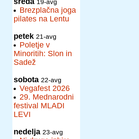
sreda
19-avg
Brezplačna joga
pilates na Lentu
petek
21-avg
Poletje v
Minoritih: Slon in
Sadež
sobota
22-avg
Vegafest 2026
29. Mednarodni
festival MLADI
LEVI
nedelja
23-avg