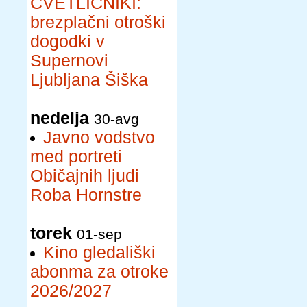
CVETLIČNIKI:
brezplačni otroški
dogodki v
Supernovi
Ljubljana Šiška
nedelja
30-avg
Javno vodstvo
med portreti
Običajnih ljudi
Roba Hornstre
torek
01-sep
Kino gledališki
abonma za otroke
2026/2027