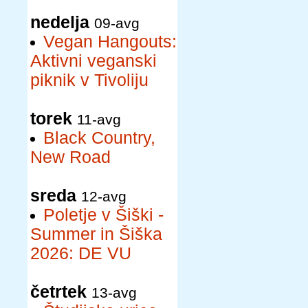
nedelja
09-avg
Vegan Hangouts:
Aktivni veganski
piknik v Tivoliju
torek
11-avg
Black Country,
New Road
sreda
12-avg
Poletje v Šiški -
Summer in Šiška
2026: DE VU
četrtek
13-avg