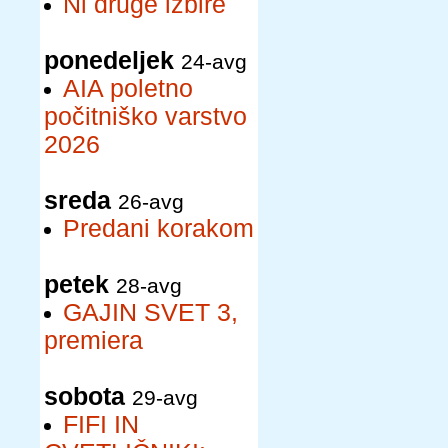
Ni druge izbire
ponedeljek
24-avg
AIA poletno
počitniško varstvo
2026
sreda
26-avg
Predani korakom
petek
28-avg
GAJIN SVET 3,
premiera
sobota
29-avg
FIFI IN