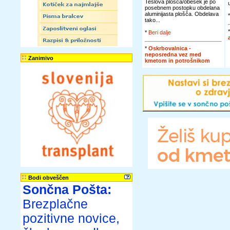
Teslova plošča/obesek je po
posebnem postopku obdelana
aluminijasta plošča. Obdelava
tako...
*
Beri dalje
*
Oskrbovalnica -
neposredna vez med
Zanimivo
kmetom in potrošnikom
Bodi obveščen
Sončna Pošta:
Brezplačne
pozitivne novice,