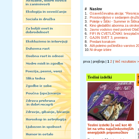
#
Naslov
1.
Ozaveščevalna akcija: “Resnica o 
2.
Prostovoljstvo v sedanjem družb
3.
Poletje v Šiški - Summer in Šiš
4.
Kino gledališki abonma za otrok
5.
Javno vodstvo med portreti Običa
6.
FIFI IN CVETLIČNIKI: brezplačni
7.
GAJIN SVET 3, premiera
8.
Predani korakom
9.
AIA poletno počitniško varstvo 2
10.
Ni druge izbire
prva | prejšnja |
1
2
|
Več rezultatov 
Teslini izdelki
Teslini izdelki že več kot 40
let na vrhu najučinkovitejših
energijskih pripomočkov