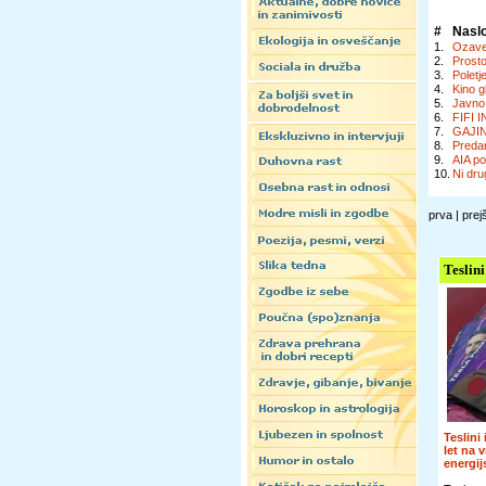
#
Nasl
1.
Ozaveš
2.
Prosto
3.
Poletj
4.
Kino g
5.
Javno 
6.
FIFI I
7.
GAJIN
8.
Preda
9.
AIA po
10.
Ni dru
prva | prej
Teslini
Teslini
let na 
energi