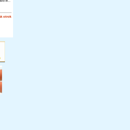
vo in...
k otrok