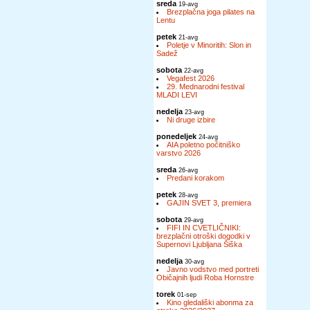
sreda
19-avg
Brezplačna joga pilates na
Lentu
petek
21-avg
Poletje v Minoritih: Slon in
Sadež
sobota
22-avg
Vegafest 2026
29. Mednarodni festival
MLADI LEVI
nedelja
23-avg
Ni druge izbire
ponedeljek
24-avg
AIA poletno počitniško
varstvo 2026
sreda
26-avg
Predani korakom
petek
28-avg
GAJIN SVET 3, premiera
sobota
29-avg
FIFI IN CVETLIČNIKI:
brezplačni otroški dogodki v
Supernovi Ljubljana Šiška
nedelja
30-avg
Javno vodstvo med portreti
Običajnih ljudi Roba Hornstre
torek
01-sep
Kino gledališki abonma za