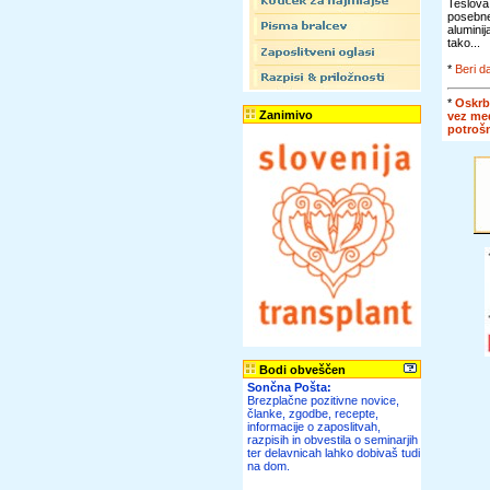
Teslova
posebn
alumini
tako...
*
Beri da
*
Oskrb
Zanimivo
vez me
potroš
Bodi obveščen
Sončna Pošta:
Brezplačne pozitivne novice,
članke, zgodbe, recepte,
informacije o zaposlitvah,
razpisih in obvestila o seminarjih
ter delavnicah lahko dobivaš tudi
na dom.