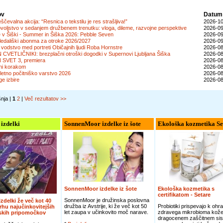
ov
Datum
čevalna akcija: “Resnica o tekstilu je res strašljiva!”
2026-10
voljstvo v sedanjem družbenem trenutku: vloga, dileme, razvojne perspektive
2026-09
e v Šiški - Summer in Šiška 2026: Pebble Seven
2026-09
ledališki abonma za otroke 2026/2027
2026-09
vodstvo med portreti Običajnih ljudi Roba Hornstre
2026-08
N CVETLIČNIKI: brezplačni otroški dogodki v Supernovi Ljubljana Šiška
2026-08
 SVET 3, premiera
2026-08
ni korakom
2026-08
letno počitniško varstvo 2026
2026-08
ge izbire
2026-08
šnja |
1
2
|
Več rezultatov >>
 izdelki
SonnenMoor izdelke iz šote
Ekološka kozmetika Se
SonnenMoor izdelke iz šote
Ekološka kozmetika s
certifikatom - Setare
SonnenMoor je družinska poslovna
 izdelki že več kot 40
družba iz Avstrije, ki že več kot 50
Probiotiki prispevajo k ohra
vrhu najučinkovitejših
let zaupa v učinkovito moč narave.
zdravega mikrobioma kože
jskih pripomočkov
dragocenem zaščitnem sis