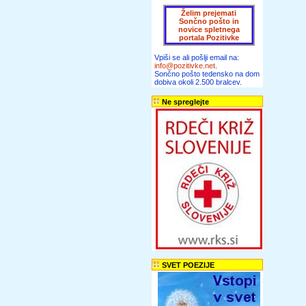
Želim prejemati
Sončno pošto in
novice spletnega
portala Pozitivke
Vpiši se ali pošlji email na:
info@pozitivke.net
.
Sončno pošto tedensko na dom
dobiva okoli 2.500 bralcev.
Ne spreglejte
SVET POEZIJE