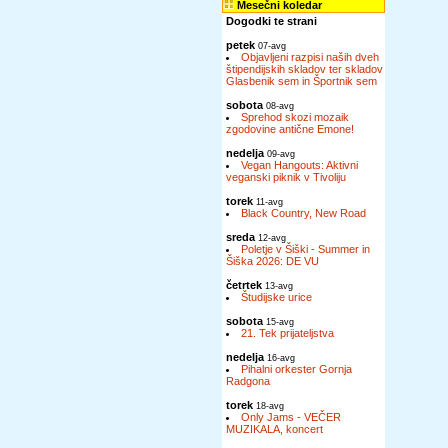
Mesečni koledar
Dogodki te strani
petek
07-avg
Objavljeni razpisi naših dveh
štipendijskih skladov ter skladov
Glasbenik sem in Športnik sem
sobota
08-avg
Sprehod skozi mozaik
zgodovine antične Emone!
nedelja
09-avg
Vegan Hangouts: Aktivni
veganski piknik v Tivoliju
torek
11-avg
Black Country, New Road
sreda
12-avg
Poletje v Šiški - Summer in
Šiška 2026: DE VU
četrtek
13-avg
Študijske urice
sobota
15-avg
21. Tek prijateljstva
nedelja
16-avg
Pihalni orkester Gornja
Radgona
torek
18-avg
Only Jams - VEČER
MUZIKALA, koncert