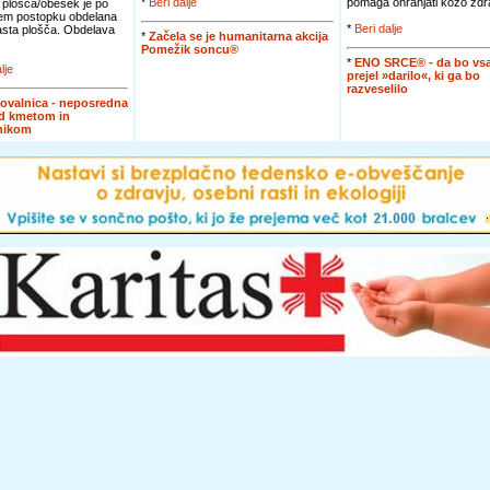
*
Beri dalje
pomaga ohranjati kožo zdra
 plošča/obesek je po
em postopku obdelana
*
Beri dalje
jasta plošča. Obdelava
*
Začela se je humanitarna akcija
Pomežik soncu®
*
ENO SRCE® - da bo vsa
lje
prejel »darilo«, ki ga bo
razveselilo
ovalnica - neposredna
d kmetom in
nikom