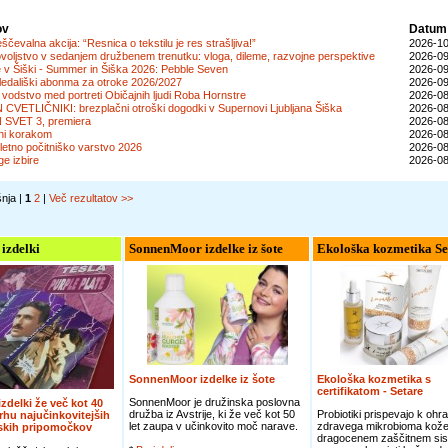
ov
Datum
čevalna akcija: “Resnica o tekstilu je res strašljiva!”
2026-10
voljstvo v sedanjem družbenem trenutku: vloga, dileme, razvojne perspektive
2026-09
e v Šiški - Summer in Šiška 2026: Pebble Seven
2026-09
ledališki abonma za otroke 2026/2027
2026-09
vodstvo med portreti Običajnih ljudi Roba Hornstre
2026-08
N CVETLIČNIKI: brezplačni otroški dogodki v Supernovi Ljubljana Šiška
2026-08
 SVET 3, premiera
2026-08
ni korakom
2026-08
letno počitniško varstvo 2026
2026-08
ge izbire
2026-08
šnja |
1
2
|
Več rezultatov >>
 izdelki
SonnenMoor izdelke iz šote
Ekološka kozmetika Se
SonnenMoor izdelke iz šote
Ekološka kozmetika s
certifikatom - Setare
SonnenMoor je družinska poslovna
 izdelki že več kot 40
družba iz Avstrije, ki že več kot 50
Probiotiki prispevajo k ohra
vrhu najučinkovitejših
let zaupa v učinkovito moč narave.
zdravega mikrobioma kože
jskih pripomočkov
dragocenem zaščitnem sis