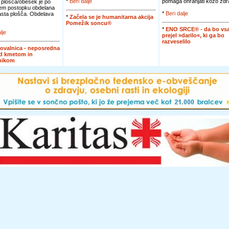
*
Beri dalje
pomaga ohranjati kožo zdra
 plošča/obesek je po
em postopku obdelana
*
Beri dalje
jasta plošča. Obdelava
*
Začela se je humanitarna akcija
Pomežik soncu®
*
ENO SRCE® - da bo vsa
lje
prejel »darilo«, ki ga bo
razveselilo
ovalnica - neposredna
d kmetom in
nikom