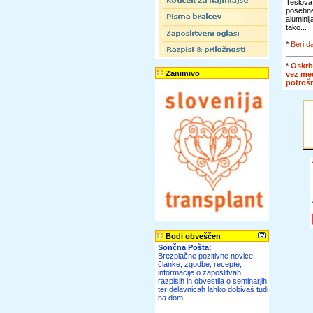
Teslova
posebn
alumini
tako...
*
Beri da
*
Oskrb
Zanimivo
vez me
potroš
Bodi obveščen
Sončna Pošta:
Brezplačne pozitivne novice,
članke, zgodbe, recepte,
informacije o zaposlitvah,
razpisih in obvestila o seminarjih
ter delavnicah lahko dobivaš tudi
na dom.