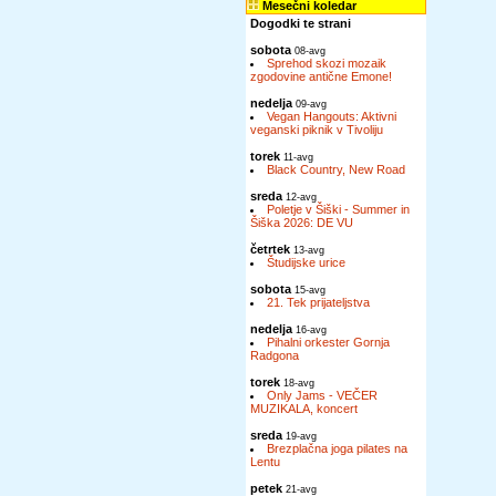
Mesečni koledar
Dogodki te strani
sobota
08-avg
Sprehod skozi mozaik
zgodovine antične Emone!
nedelja
09-avg
Vegan Hangouts: Aktivni
veganski piknik v Tivoliju
torek
11-avg
Black Country, New Road
sreda
12-avg
Poletje v Šiški - Summer in
Šiška 2026: DE VU
četrtek
13-avg
Študijske urice
sobota
15-avg
21. Tek prijateljstva
nedelja
16-avg
Pihalni orkester Gornja
Radgona
torek
18-avg
Only Jams - VEČER
MUZIKALA, koncert
sreda
19-avg
Brezplačna joga pilates na
Lentu
petek
21-avg