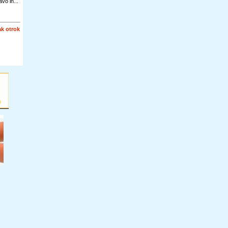
vo in...
k otrok