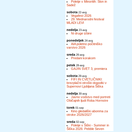
Poletje v Minoritih: Slon in
Sadež
sobota
22-avg
Vegafest 2026
29. Mednarodni festival
MLADI LEVI
nedelja
23-avg
Ni druge izbire
ponedeljek
24-avg
AIA poletno počitniško
varstvo 2026
sreda
26-avg
Predani korakom
petek
28-avg
GAJIN SVET 3, premiera
sobota
29-avg
FIFI IN CVETLIČNIKI:
brezplačni otroški dogodki v
Supernovi Ljubljana Šiška
nedelja
30-avg
Javno vodstvo med portreti
Običajnih ljudi Roba Hornstre
torek
01-sep
Kino gledališki abonma za
otroke 2026/2027
sreda
02-sep
Poletje v Šiški - Summer in
Šiška 2026: Pebble Seven