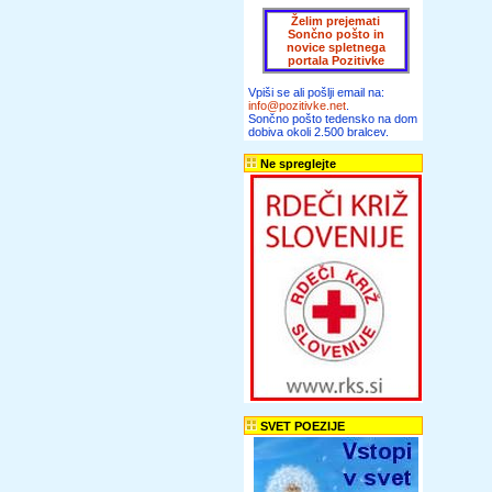
Želim prejemati
Sončno pošto in
novice spletnega
portala Pozitivke
Vpiši se ali pošlji email na:
info@pozitivke.net
.
Sončno pošto tedensko na dom
dobiva okoli 2.500 bralcev.
Ne spreglejte
SVET POEZIJE