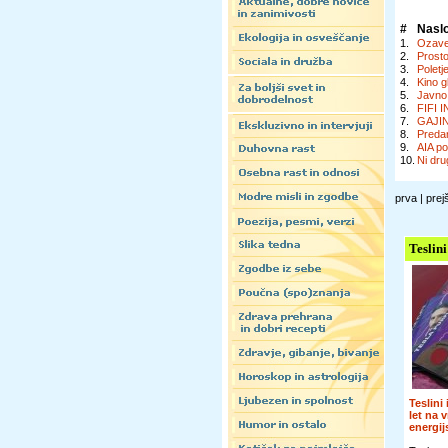
#
Nasl
1.
Ozaveš
2.
Prosto
3.
Poletj
4.
Kino g
5.
Javno 
6.
FIFI I
7.
GAJIN
8.
Preda
9.
AIA po
10.
Ni dru
prva | prej
Teslini
Teslini
let na 
energi