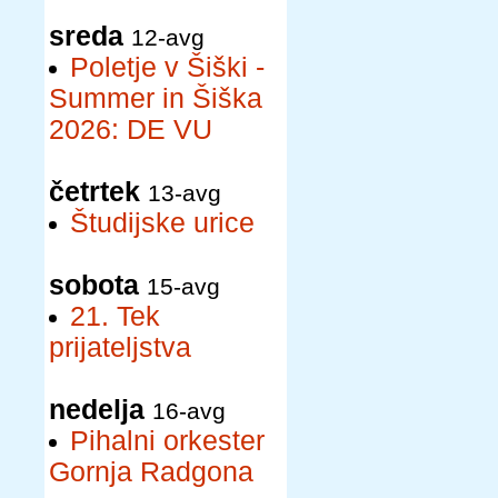
sreda
12-avg
Poletje v Šiški -
Summer in Šiška
2026: DE VU
četrtek
13-avg
Študijske urice
sobota
15-avg
21. Tek
prijateljstva
nedelja
16-avg
Pihalni orkester
Gornja Radgona