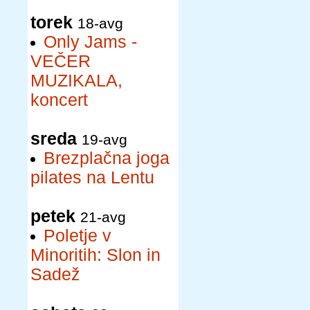
torek
18-avg
Only Jams -
VEČER
MUZIKALA,
koncert
sreda
19-avg
Brezplačna joga
pilates na Lentu
petek
21-avg
Poletje v
Minoritih: Slon in
Sadež