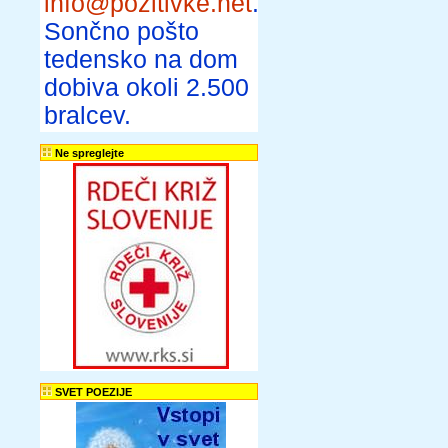
info@pozitivke.net
.
Sončno pošto
tedensko na dom
dobiva okoli 2.500
bralcev.
Ne spreglejte
SVET POEZIJE