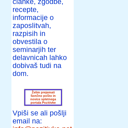
članke, zgodbe,
recepte,
informacije o
zaposlitvah,
razpisih in
obvestila o
seminarjih ter
delavnicah lahko
dobivaš tudi na
dom.
Želim prejemati
Sončno pošto in
novice spletnega
portala Pozitivke
Vpiši se ali pošlji
email na: