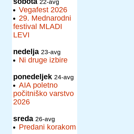
sobota
22-avg
Vegafest 2026
29. Mednarodni
festival MLADI
LEVI
nedelja
23-avg
Ni druge izbire
ponedeljek
24-avg
AIA poletno
počitniško varstvo
2026
sreda
26-avg
Predani korakom