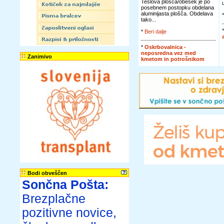
Teslova plošča/obesek je po
posebnem postopku obdelana
aluminijasta plošča. Obdelava
tako...
*
Beri dalje
*
Oskrbovalnica -
neposredna vez med
Zanimivo
kmetom in potrošnikom
Bodi obveščen
Sončna Pošta:
Brezplačne
pozitivne novice,