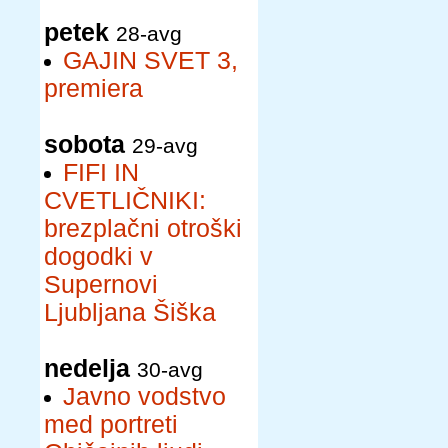
petek
28-avg
GAJIN SVET 3,
premiera
sobota
29-avg
FIFI IN
CVETLIČNIKI:
brezplačni otroški
dogodki v
Supernovi
Ljubljana Šiška
nedelja
30-avg
Javno vodstvo
med portreti