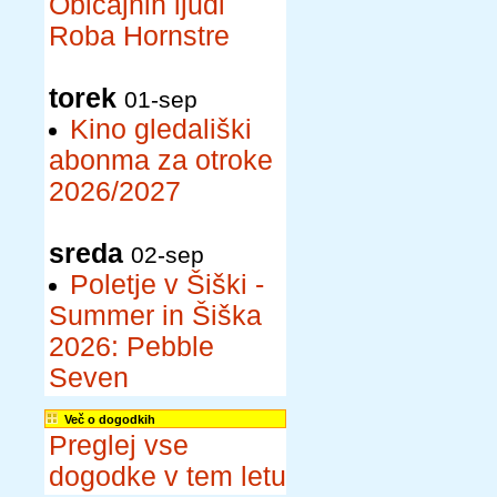
Običajnih ljudi
Roba Hornstre
torek
01-sep
Kino gledališki
abonma za otroke
2026/2027
sreda
02-sep
Poletje v Šiški -
Summer in Šiška
2026: Pebble
Seven
Več o dogodkih
Preglej vse
dogodke v tem letu