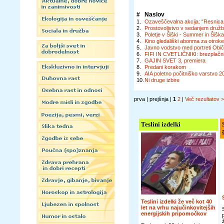
#
Naslov
1.
Ozaveščevalna akcija: “Resnica o 
2.
Prostovoljstvo v sedanjem družb
3.
Poletje v Šiški - Summer in Šiš
4.
Kino gledališki abonma za otrok
5.
Javno vodstvo med portreti Običa
6.
FIFI IN CVETLIČNIKI: brezplačni
7.
GAJIN SVET 3, premiera
8.
Predani korakom
9.
AIA poletno počitniško varstvo 2
10.
Ni druge izbire
prva | prejšnja |
1
2
|
Več rezultatov 
Teslini izdelki
Teslini izdelki že več kot 40
let na vrhu najučinkovitejših
energijskih pripomočkov