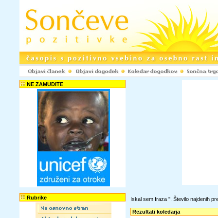
NE ZAMUDITE
Rubrike
Iskal sem fraza '
'. Število najdenih 
Rezultati koledarja