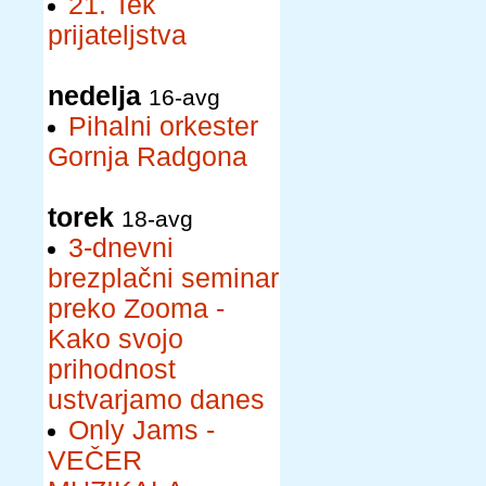
21. Tek
prijateljstva
nedelja
16-avg
Pihalni orkester
Gornja Radgona
torek
18-avg
3-dnevni
brezplačni seminar
preko Zooma -
Kako svojo
prihodnost
ustvarjamo danes
Only Jams -
VEČER