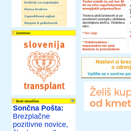
Teslini izdelki že več kot 40
let na vrhu najučinkovitejših
energijskih pripomočkov
Teslova plošča/obesek je po
posebnem postopku obdelana
aluminijasta plošča. Obdelava
tako...
Zanimivo
*
Beri dalje
*
Oskrbovalnica -
neposredna vez med
kmetom in potrošnikom
Bodi obveščen
Sončna Pošta:
Brezplačne
pozitivne novice,