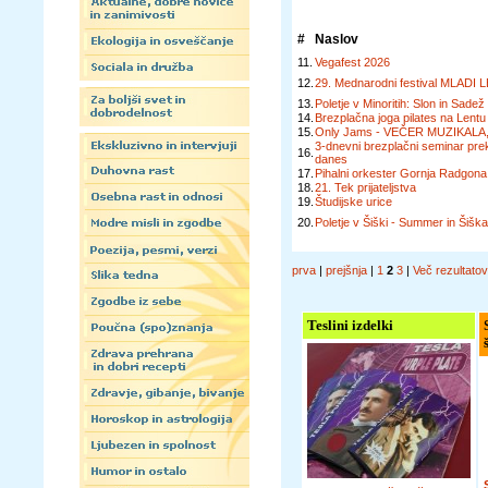
#
Naslov
11.
Vegafest 2026
12.
29. Mednarodni festival MLADI L
13.
Poletje v Minoritih: Slon in Sadež
14.
Brezplačna joga pilates na Lentu
15.
Only Jams - VEČER MUZIKALA,
3-dnevni brezplačni seminar pr
16.
danes
17.
Pihalni orkester Gornja Radgona
18.
21. Tek prijateljstva
19.
Študijske urice
20.
Poletje v Šiški - Summer in Šiš
prva
|
prejšnja
|
1
2
3
|
Več rezultato
Teslini izdelki