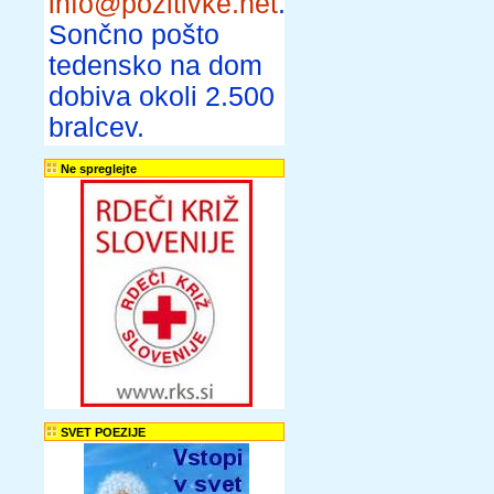
info@pozitivke.net
.
Sončno pošto
tedensko na dom
dobiva okoli 2.500
bralcev.
Ne spreglejte
SVET POEZIJE