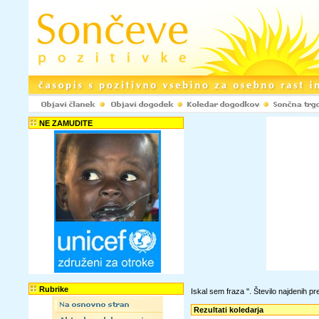
NE ZAMUDITE
Rubrike
Iskal sem fraza '
'. Število najdenih 
Rezultati koledarja