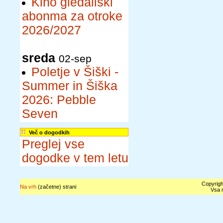
Kino gledališki
abonma za otroke
2026/2027
sreda
02-sep
Poletje v Šiški -
Summer in Šiška
2026: Pebble
Seven
Več o dogodkih
Preglej vse
dogodke v tem letu
Copyrigh
Na vrh
(začetne) strani
Vsa n