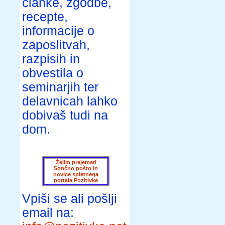
članke, zgodbe,
recepte,
informacije o
zaposlitvah,
razpisih in
obvestila o
seminarjih ter
delavnicah lahko
dobivaš tudi na
dom.
Želim prejemati
Sončno pošto in
novice spletnega
portala Pozitivke
Vpiši se ali pošlji
email na: