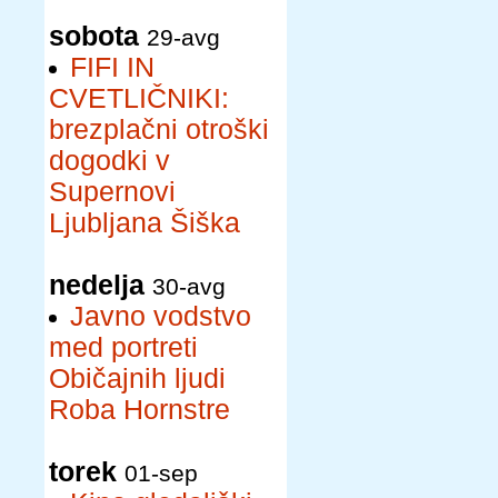
sobota
29-avg
FIFI IN
CVETLIČNIKI:
brezplačni otroški
dogodki v
Supernovi
Ljubljana Šiška
nedelja
30-avg
Javno vodstvo
med portreti
Običajnih ljudi
Roba Hornstre
torek
01-sep