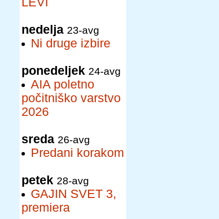
LEVI
nedelja
23-avg
Ni druge izbire
ponedeljek
24-avg
AIA poletno
počitniško varstvo
2026
sreda
26-avg
Predani korakom
petek
28-avg
GAJIN SVET 3,
premiera