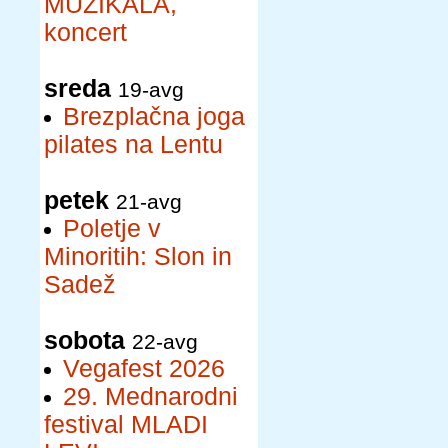
MUZIKALA,
koncert
sreda
19-avg
Brezplačna joga
pilates na Lentu
petek
21-avg
Poletje v
Minoritih: Slon in
Sadež
sobota
22-avg
Vegafest 2026
29. Mednarodni
festival MLADI