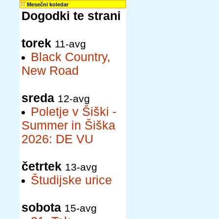
Mesečni koledar
Dogodki te strani
torek
11-avg
Black Country,
New Road
sreda
12-avg
Poletje v Šiški -
Summer in Šiška
2026: DE VU
četrtek
13-avg
Študijske urice
sobota
15-avg