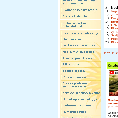
#
Nas
11.
Vega
12.
29. M
13.
Polet
14.
Brezp
15.
Only
16.
Pihal
17.
21. T
18.
Študi
19.
Polet
20.
Blac
prva
|
prej
Oskrbo
Oskrbo
vez me
potroš
Oskrbov
nekomer