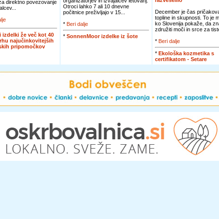
razveselilo
organizatorjev in izvajalcev letovanj.
 za direktno povezovanje
Otroci lahko 7 ali 10 dnevne
alcev...
December je čas pričakova
počitnice preživljajo v 15...
topline in skupnosti. To je
lje
ko Slovenija pokaže, da zn
*
Beri dalje
združiti moči in srce za tiste
i izdelki že več kot 40
*
SonnenMoor izdelke iz šote
vrhu najučinkovitejših
*
Beri dalje
jskih pripomočkov
*
Ekološka kozmetika s
certifikatom - Setare