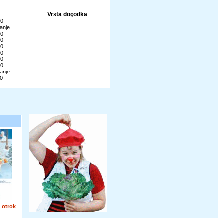
Vrsta dogodka
00
anje
00
00
00
00
00
00
anje
00
 otrok