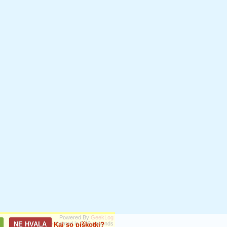
Powered By
GeekLog
NE HVALA
Page created in 1,22 seconds
Kaj so piškotki?