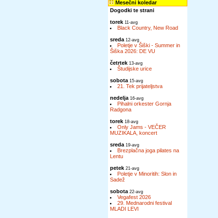
Mesečni koledar
Dogodki te strani
torek
11-avg
Black Country, New Road
sreda
12-avg
Poletje v Šiški - Summer in
Šiška 2026: DE VU
četrtek
13-avg
Študijske urice
sobota
15-avg
21. Tek prijateljstva
nedelja
16-avg
Pihalni orkester Gornja
Radgona
torek
18-avg
Only Jams - VEČER
MUZIKALA, koncert
sreda
19-avg
Brezplačna joga pilates na
Lentu
petek
21-avg
Poletje v Minoritih: Slon in
Sadež
sobota
22-avg
Vegafest 2026
29. Mednarodni festival
MLADI LEVI