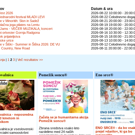
lov
Datum & ura
fest 2026
2026-08-22 10:00:00 - 20:00:
ednarodni festival MLADI LEVI
2026-08-22 Celodnevno dogaj
je v Minoritih: Slon in Sadež
2026-08-21 20:00:00 - 23:00:
lačna joga pilates na Lentu
2026-08-19 19:00:00 - 20:00:
 Jams - VEČER MUZIKALA, koncert
2026-08-18 20:00:00 - 22:00:
ni orkester Gornja Radgona
2026-08-16 10:30:00 - 12:30:
ek prijateljstva
2026-08-15 18:00:00 - 21:00:
jske urice
2026-08-13 10:00:00 - 14:00:
je v Šiški - Summer in Šiška 2026: DE VU
2026-08-12 Celodnevno dogaj
k Country, New Road
2026-08-11 20:00:00 - 22:00:
šnja
|
1
2
3
|
Več rezultatov >>
valnica
Pomežik soncu®
Eno srce®
valnica - neposredna
Začela se je humanitarna akcija
d kmetom in
Pomežik soncu®
nikom
ENO SRCE® - da bo vsak
Zbrana sredstva vsako leto
alnica je vseslovenski
prejel »darilo«, ki ga bo
razdelimo med 24 naših
cialni samooskrbni