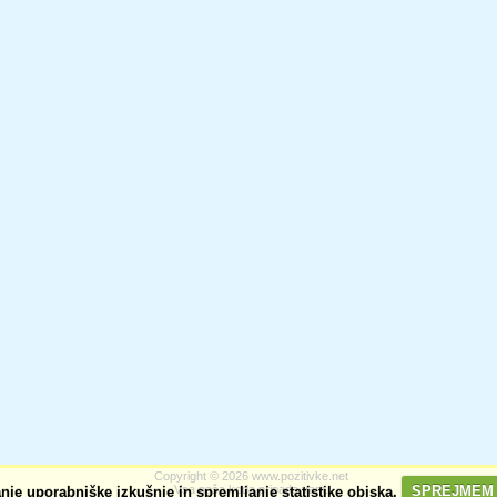
Copyright © 2026 www.pozitivke.net
nje uporabniške izkušnje in spremljanje statistike obiska.
Vsa naša koda pripada vam.
SPREJMEM