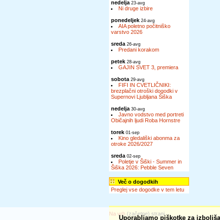
nedelja
23-avg
Ni druge izbire
ponedeljek
24-avg
AIA poletno počitniško
varstvo 2026
sreda
26-avg
Predani korakom
petek
28-avg
GAJIN SVET 3, premiera
sobota
29-avg
FIFI IN CVETLIČNIKI:
brezplačni otroški dogodki v
Supernovi Ljubljana Šiška
nedelja
30-avg
Javno vodstvo med portreti
Običajnih ljudi Roba Hornstre
torek
01-sep
Kino gledališki abonma za
otroke 2026/2027
sreda
02-sep
Poletje v Šiški - Summer in
Šiška 2026: Pebble Seven
Več o dogodkih
Preglej vse dogodke v tem letu
Na vrh
(začetne) strani
Uporabljamo piškotke za izboljša