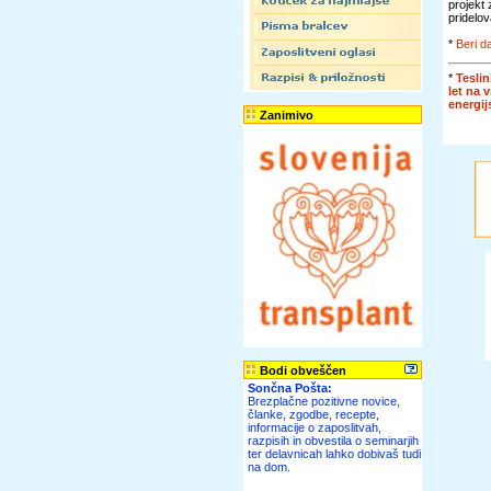
projekt
pridelov
*
Beri da
*
Teslin
let na 
energi
Zanimivo
Bodi obveščen
Sončna Pošta:
Brezplačne pozitivne novice,
članke, zgodbe, recepte,
informacije o zaposlitvah,
razpisih in obvestila o seminarjih
ter delavnicah lahko dobivaš tudi
na dom.