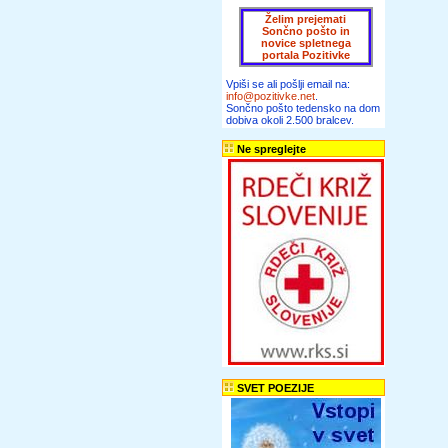
Želim prejemati
Sončno pošto in
novice spletnega
portala Pozitivke
Vpiši se ali pošlji email na:
info@pozitivke.net
.
Sončno pošto tedensko na dom
dobiva okoli 2.500 bralcev.
Ne spreglejte
SVET POEZIJE