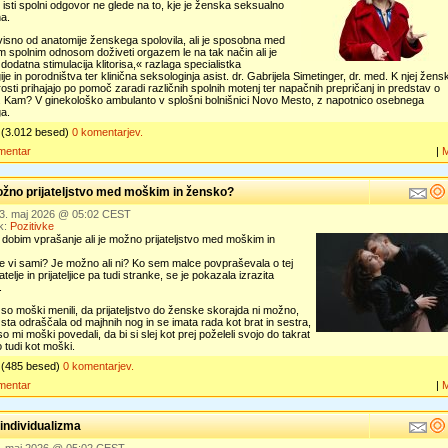
isti spolni odgovor ne glede na to, kje je ženska seksualno
na.
isno od anatomije ženskega spolovila, ali je sposobna med
m spolnim odnosom doživeti orgazem le na tak način ali je
dodatna stimulacija klitorisa,« razlaga specialistka
ije in porodništva ter klinična seksologinja asist. dr. Gabrijela Simetinger, dr. med. K njej žens
osti prihajajo po pomoč zaradi različnih spolnih motenj ter napačnih prepričanj in predstav o
i. Kam? V ginekološko ambulanto v splošni bolnišnici Novo Mesto, z napotnico osebnega
a.
(3.012 besed)
0 komentarjev.
mentar
|
možno prijateljstvo med moškim in žensko?
23. maj 2026 @ 05:02 CEST
k:
Pozitivke
dobim vprašanje ali je možno prijateljstvo med moškim in
e vi sami? Je možno ali ni? Ko sem malce povpraševala o tej
jatelje in prijateljice pa tudi stranke, se je pokazala izrazita
.
so moški menili, da prijateljstvo do ženske skorajda ni možno,
sta odraščala od majhnih nog in se imata rada kot brat in sestra,
so mi moški povedali, da bi si slej kot prej poželeli svojo do takrat
co tudi kot moški.
(485 besed)
0 komentarjev.
mentar
|
 individualizma