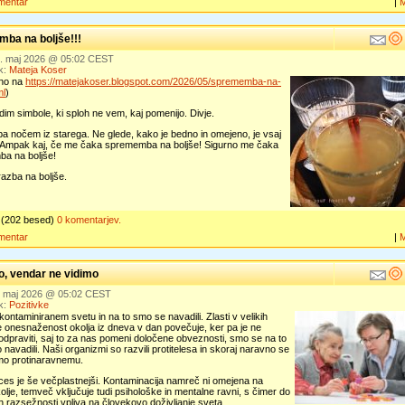
mentar
|
ba na boljše!!!
0. maj 2026 @ 05:02 CEST
k:
Mateja Koser
eno na
https://matejakoser.blogspot.com/2026/05/sprememba-na-
ml
)
dim simbole, ki sploh ne vem, kaj pomenijo. Divje.
pa nočem iz starega. Ne glede, kako je bedno in omejeno, je vsaj
Ampak kaj, če me čaka sprememba na boljše! Sigurno me čaka
a na boljše!
razba na boljše.
(202 besed)
0 komentarjev.
mentar
|
, vendar ne vidimo
9. maj 2026 @ 05:02 CEST
k:
Pozitivke
kontaminiranem svetu in na to smo se navadili. Zlasti v velikih
 onesnaženost okolja iz dneva v dan povečuje, ker pa je ne
dpraviti, saj to za nas pomeni določene obveznosti, smo se na to
 navadili. Naši organizmi so razvili protitelesa in skoraj naravno se
amo protinaravnemu.
ces je še večplastnejši. Kontaminacija namreč ni omejena na
kolje, temveč vključuje tudi psihološke in mentalne ravni, s čimer do
h razsežnosti vpliva na človekovo doživljanje sveta.