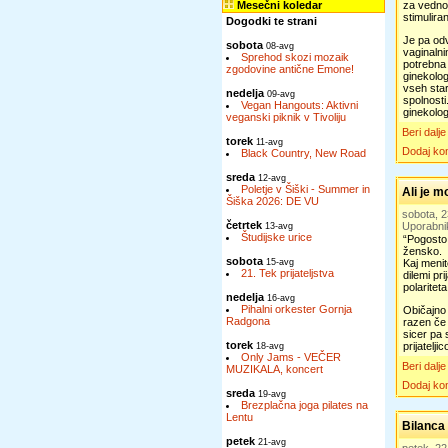
Mesečni koledar
za vedno 
stimulira
Dogodki te strani
Je pa odv
sobota
08-avg
vaginalni
Sprehod skozi mozaik
potrebna 
zgodovine antične Emone!
ginekolog
vseh star
nedelja
09-avg
spolnost
Vegan Hangouts: Aktivni
ginekolog
veganski piknik v Tivoliju
Beri dalje
torek
11-avg
Dodaj ko
Black Country, New Road
sreda
12-avg
Poletje v Šiški - Summer in
Ali je 
Šiška 2026: DE VU
sobota, 
četrtek
Uporabni
13-avg
Študijske urice
“Pogosto 
žensko.
sobota
15-avg
Kaj menit
21. Tek prijateljstva
dilemi pri
polariteta
nedelja
16-avg
Pihalni orkester Gornja
Običajno 
Radgona
razen če 
sicer pa 
torek
prijatelji
18-avg
Only Jams - VEČER
Beri dalje
MUZIKALA, koncert
Dodaj ko
sreda
19-avg
Brezplačna joga pilates na
Lentu
Bilanca
petek
21-avg