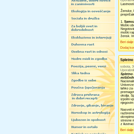
Uporabni
Lastnosti,
Ženske, k
prepričal
1.
Samoz
Moški obo
Negotovi
moški raj
žensk. Im
Beri dalje
Dodaj ko
Spletno
sobota, 
Uporabni
Spletno 
mišičnih
Nacionaln
Univerze
lahko za
premagov
okolja. S
izpolni v
njegovim
Nasveti 
razbreme
okrepimo 
stresne m
z ilustrac
Beri dalje