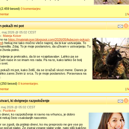
(2.459 besed)
0 komentarjev.
mentar
|
n pokaži mi pot
7. maj 2026 @ 05:02 CEST
k:
Mateja Koser
eno na
https://matejakoser.blogspot.com/2026/05/ljubezen-pokazi-
ml
) Nekaj me tako močno vleče naprej, da bi kar ustvarjala. To
naredila. Zdaj. To je moje poslanstvo, da uživam v ustvarjanju. Tu
i živela polno.
življenje je prekratko, da bi se »zajebavala«. Lahko pa se
am nase in se imam res rada. Pa na to, kako lahko še bolj
 svet.
pokaži mi pot, kako želiš, da se izražaš skozi mene. Danes je
ahko zares živim iz srca. To je moje poslanstvo. Poravnava na
.
(250 besed)
0 komentarjev.
mentar
|
vari, ki dvignejo razpoloženje
6. maj 2026 @ 05:02 CEST
k:
Pozitivke
o dnevi, ko razpoloženje ni ravno na vrhuncu, je dobro
i nekaj čisto vsakdanjih nasvetov.
 se zgodi, da pridejo dnevi, ko mu preprosto ne gre vse po
se počuti slabo. Že zjutraj vstane slabe volje, nato sliši kakšno