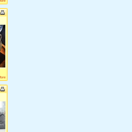
More
More