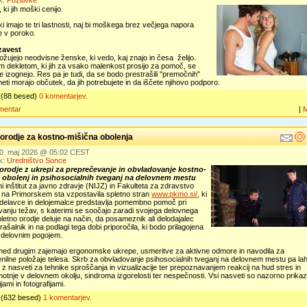
k:
Pozitivke
 ki jih moški cenijo.
i imajo te tri lastnosti, naj bi moškega brez večjega napora
e v poroko.
avest
žujejo neodvisne ženske, ki vedo, kaj znajo in česa želijo.
m dekletom, ki jih za vsako malenkost prosijo za pomoč, se
e izognejo. Res pa je tudi, da se bodo prestrašili "premočnih"
eti morajo občutek, da jih potrebujete in da iščete njihovo podporo.
(88 besed)
0 komentarjev.
mentar
|
 orodje za kostno-mišična obolenja
30. maj 2026 @ 05:02 CEST
k:
Uredništvo Sonce
orodje z ukrepi za preprečevanje in obvladovanje kostno-
 obolenj in psihosocialnih tveganj na delovnem mestu
i inštitut za javno zdravje (NIJZ) in Fakulteta za zdravstvo
 na Primorskem sta vzpostavila spletno stran
www.pkmo.si/
, ki
 delavce in delojemalce predstavlja pomembno pomoč pri
anju težav, s katerimi se soočajo zaradi svojega delovnega
pletno orodje deluje na način, da posameznik ali delodajalec
prašalnik in na podlagi tega dobi priporočila, ki bodo prilagojena
 delovnim pogojem.
med drugim zajemajo ergonomske ukrepe, usmeritve za aktivne odmore in navodila za
nilne položaje telesa. Skrb za obvladovanje psihosocialnih tveganj na delovnem mestu pa la
z nasveti za tehnike sproščanja in vizualizacije ter prepoznavanjem reakcij na hud stres in
otnje v delovnem okolju, sindroma izgorelosti ter nespečnosti. Vsi nasveti so nazorno prikaz
ijami in fotografijami.
(632 besed)
1 komentarjev.