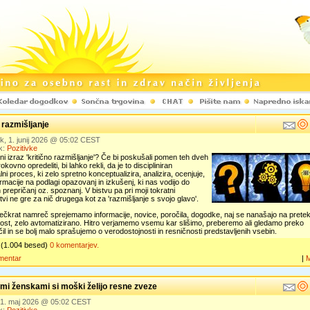
 razmišljanje
k, 1. junij 2026 @ 05:02 CEST
k:
Pozitivke
i izraz 'kritično razmišljanje'? Če bi poskušali pomen teh dveh
kovno opredeliti, bi lahko rekli, da je to discipliniran
alni proces, ki zelo spretno konceptualizira, analizira, ocenjuje,
ormacije na podlagi opazovanj in izkušenj, ki nas vodijo do
 prepričanj oz. spoznanj. V bistvu pa pri moji tokratni
tvi ne gre za nič drugega kot za 'razmišljanje s svojo glavo'.
ečkrat namreč sprejemamo informacije, novice, poročila, dogodke, naj se nanašajo na pretek
jost, zelo avtomatizirano. Hitro verjamemo vsemu kar slišimo, preberemo ali gledamo preko
čil in se bolj malo sprašujemo o verodostojnosti in resničnosti predstavljenih vsebin.
(1.004 besed)
0 komentarjev.
mentar
|
imi ženskami si moški želijo resne zveze
 31. maj 2026 @ 05:02 CEST