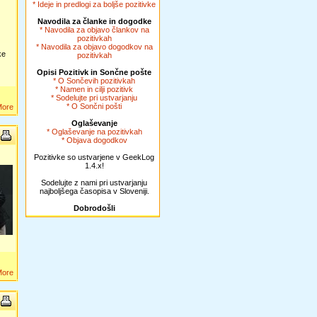
* Ideje in predlogi za boljše pozitivke
Navodila za članke in dogodke
* Navodila za objavo člankov na
pozitivkah
* Navodila za objavo dogodkov na
ke
pozitivkah
Opisi Pozitivk in Sončne pošte
* O Sončevih pozitivkah
* Namen in cilji pozitivk
* Sodelujte pri ustvarjanju
* O Sončni pošti
More
Oglaševanje
* Oglaševanje na pozitivkah
* Objava dogodkov
Pozitivke so ustvarjene v GeekLog
1.4.x!
Sodelujte z nami pri ustvarjanju
najboljšega časopisa v Sloveniji.
Dobrodošli
More