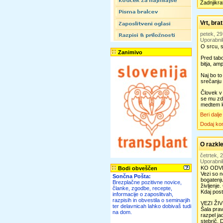
Zadnjikra
Vrt, bra
petek, 2
Uporabni
O srcu, s
Zanimivo
Pred tabo
bitja, am
Naj bo to
srečanju 
Človek v
se mu zd
medtem ko
Beri dalje
Dodaj ko
O razkl
četrtek,
Uporabni
KO ODVE
Bodi obveščen
Vezi so n
Sončna Pošta:
bogatenju
Brezplačne pozitivne novice,
življenje
članke, zgodbe, recepte,
Kdaj post
informacije o zaposlitvah,
razpisih in obvestila o seminarjih
VEZI ŽI
ter delavnicah lahko dobivaš tudi
Šala prav
na dom.
razpel ja
stebrič. 