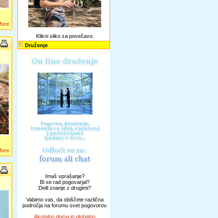
More
Klikni sliko za povečavo.
Druženje
More
Imaš vprašanje?
Bi se rad pogovarjal?
Delil znanje z drugimi?
Vabimo vas, da obiščete različna
področja na forumu svet pogovorov.
Akutalno doma in globalno