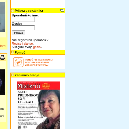
Prijava uporabnika
Uporabniško ime
:
Geslo
:
Nisi registriran uporabnik?
Registrirajte se
.
More
Si izgubil svoje
geslo
?
Pomoč
Zanimivo branje
hko
ani