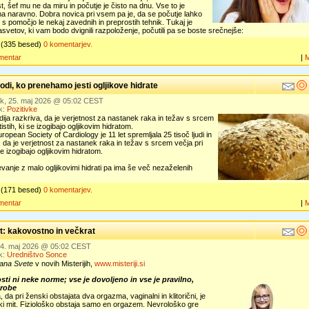
t, šef mu ne da miru in počutje je čisto na dnu. Vse to je
a naravno. Dobra novica pri vsem pa je, da se počutje lahko
s pomočjo le nekaj zavednih in preprostih tehnik. Tukaj je
vetov, ki vam bodo dvignili razpoloženje, počutili pa se boste srečnejše:
(335 besed)
0 komentarjev.
mentar
|
odi, ko prenehamo jesti ogljikove hidrate
ek, 25. maj 2026 @ 05:02 CEST
k:
Pozitivke
ija razkriva, da je verjetnost za nastanek raka in težav s srcem
tistih, ki se izogibajo ogljikovim hidratom.
uropean Society of Cardiology je 11 let spremljala 25 tisoč ljudi in
, da je verjetnost za nastanek raka in težav s srcem večja pri
 se izogibajo ogljikovim hidratom.
vanje z malo ogljikovimi hidrati pa ima še več nezaželenih
(171 besed)
0 komentarjev.
mentar
|
t: kakovostno in večkrat
 24. maj 2026 @ 05:02 CEST
k:
Uredništvo Sonce
jana Svete
v novih Misterijih,
www.misteriji.si
sti ni neke norme; vse je dovoljeno in vse je pravilno,
arobe
 da pri ženski obstajata dva orgazma, vaginalni in klitorični, je
ki mit. Fiziološko obstaja samo en orgazem. Nevrološko gre