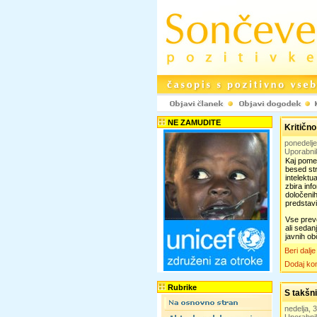
NE ZAMUDITE
Kritično
ponedelje
Uporabni
Kaj pomen
besed stro
intelektu
zbira inf
določenih
predstavi
Vse prev
ali sedan
javnih ob
Beri dalje
Dodaj ko
Rubrike
S takšn
nedelja,