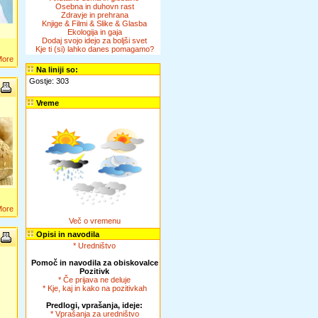
Osebna in duhovn rast
Zdravje in prehrana
Knjige & Filmi & Slike & Glasba
Ekologija in gaja
Dodaj svojo idejo za boljši svet
Kje ti (si) lahko danes pomagamo?
More
Na liniji so:
Gostje: 303
Vreme
More
Več o vremenu
Opisi in navodila
* Uredništvo
Pomoč in navodila za obiskovalce
Pozitivk
* Če prijava ne deluje
* Kje, kaj in kako na pozitivkah
Predlogi, vprašanja, ideje:
* Vprašanja za uredništvo