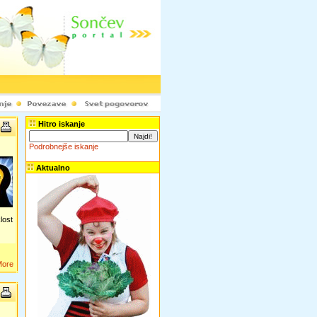
Hitro iskanje
Podrobnejše iskanje
Aktualno
lost
More