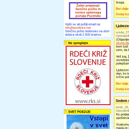
brega.
Želim prejemati
Beri dalje
Sončno pošto in
novice spletnega
Dodaj ko
portala Pozitivke
Vpiši se ali pošlji email na:
Ljubeze
info@pozitivke.net
.
Sončno pošto tedensko na dom
sreda, 2
dobiva okoli 2.500 bralcev.
Uporabni
(Objavlj
Ne spreglejte
mi-pot.ht
bom tudi 
sem, da b
Veš kaj, 
osredotoč
polepšam
Ljubezen 
dan, ko l
srčno pot
Beri dalje
Dodaj ko
Sedem st
torek, 2
Uporabni
SVET POEZIJE
Ko pridej
upoštevat
Vsakomur
maslu in 