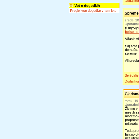
Dodaj ko
Več o dogodkih
Preglej vse dogodke v tem letu
Spremem
sreda, 2
Uporabni
(Objavlj
boljse.ht
Včasih vi
Saj zato 
domače. 
sprememb
Ali preob
Beri dalje
Dodaj ko
Gledamo
torek, 1
Uporabni
Živimo v 
mestih se
moremo o
preprosto
prilagaj
Toda pro
fizično o
nesluteni