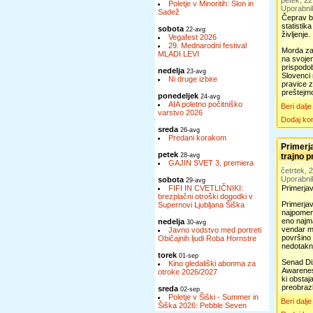
petek, 2
Poletje v Minoritih: Slon in
Uporabni
Sadež
Čeprav b
statistik
sobota
22-avg
življenje.
Vegafest 2026
29. Mednarodni festival
Morda zar
MLADI LEVI
na svojem
prispodob
nedelja
23-avg
Slovenci
Ni druge izbire
pravice z
preštejmo
ponedeljek
24-avg
AIA poletno počitniško
Beri dalje
varstvo 2026
Dodaj ko
sreda
26-avg
Predani korakom
Primerj
petek
28-avg
trajno p
GAJIN SVET 3, premiera
četrtek,
Uporabni
sobota
29-avg
FIFI IN CVETLIČNIKI:
Primerjav
brezplačni otroški dogodki v
Primerjav
Supernovi Ljubljana Šiška
najpomemb
eno najma
nedelja
30-avg
vendar mn
Javno vodstvo med portreti
površino 
Običajnih ljudi Roba Hornstre
nedotakn
torek
01-sep
Senad Diz
Kino gledališki abonma za
Awareness
otroke 2026/2027
ki obstaj
preobraz
sreda
02-sep
Poletje v Šiški - Summer in
Beri dalje
Šiška 2026: Pebble Seven