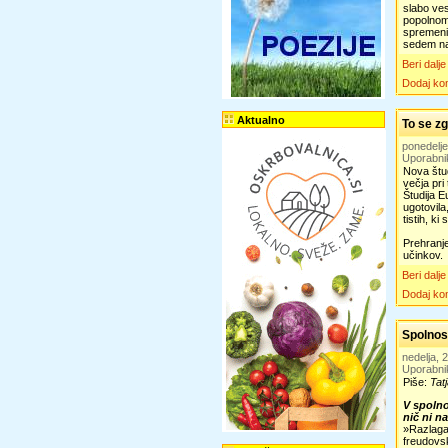
slabo ves
popolnom
spremeni 
sedem nas
Beri dalje
Dodaj ko
Aktualno
To se zg
ponedelj
Uporabni
Nova štud
večja pri 
Študija E
ugotovila
tistih, ki
Prehranje
učinkov.
Beri dalje
Dodaj ko
Spolnos
nedelja,
Uporabni
Piše:
Tat
V spolno
nič ni n
»Razlaga,
freud­ovs