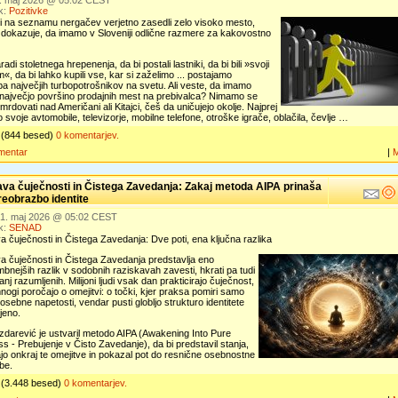
2. maj 2026 @ 05:02 CEST
k:
Pozitivke
i na seznamu nergačev verjetno zasedli zelo visoko mesto,
a dokazuje, da imamo v Sloveniji odlične razmere za kakovostno
adi stoletnega hrepenenja, da bi postali lastniki, da bi bili »svoji
«, da bi lahko kupili vse, kar si zaželimo ... postajamo
a največjih turbopotrošnikov na svetu. Ali veste, da imamo
 največjo površino prodajnih mest na prebivalca? Nimamo se
mrdovati nad Američani ali Kitajci, češ da uničujejo okolje. Najprej
 svoje avtomobile, televizorje, mobilne telefone, otroške igrače, oblačila, čevlje …
(844 besed)
0 komentarjev.
mentar
|
ava čuječnosti in Čistega Zavedanja: Zakaj metoda AIPA prinaša
reobrazbo identite
 21. maj 2026 @ 05:02 CEST
k:
SENAD
a čuječnosti in Čistega Zavedanja: Dve poti, ena ključna razlika
a čuječnosti in Čistega Zavedanja predstavlja eno
nejših razlik v sodobnih raziskavah zavesti, hkrati pa tudi
nj razumljenih. Milijoni ljudi vsak dan prakticirajo čuječnost,
ogi poročajo o omejitvi: o točki, kjer praksa pomiri samo
osebne napetosti, vendar pusti globljo strukturo identitete
jeno.
darević je ustvaril metodo AIPA (Awakening Into Pure
 - Prebujenje v Čisto Zavedanje), da bi predstavil stanja,
ajo onkraj te omejitve in pokazal pot do resnične osebnostne
be.
(3.448 besed)
0 komentarjev.