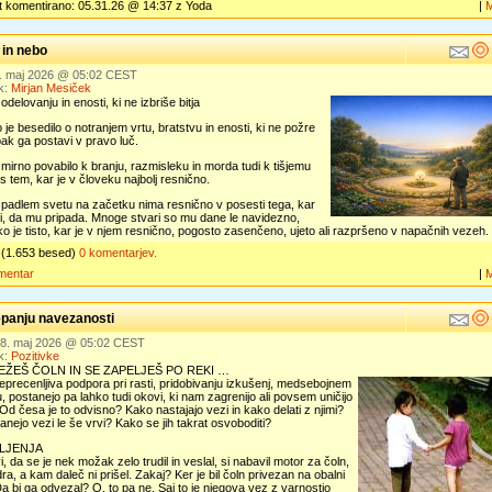
t komentirano: 05.31.26 @ 14:37 z Yoda
|
t in nebo
9. maj 2026 @ 05:02 CEST
k:
Mirjan Mesiček
odelovanju in enosti, ki ne izbriše bitja
 je besedilo o notranjem vrtu, bratstvu in enosti, ki ne požre
pak ga postavi v pravo luč.
 mirno povabilo k branju, razmisleku in morda tudi k tišjemu
s tem, kar je v človeku najbolj resnično.
 padlem svetu na začetku nima resnično v posesti tega, kar
i, da mu pripada. Mnoge stvari so mu dane le navidezno,
 je tisto, kar je v njem resnično, pogosto zasenčeno, ujeto ali razpršeno v napačnih vezeh.
(1.653 besed)
0 komentarjev.
mentar
|
epanju navezanosti
 28. maj 2026 @ 05:02 CEST
k:
Pozitivke
ŽEŠ ČOLN IN SE ZAPELJEŠ PO REKI …
eprecenljiva podpora pri rasti, pridobivanju izkušenj, medsebojnem
, postanejo pa lahko tudi okovi, ki nam zagrenijo ali povsem uničijo
. Od česa je to odvisno? Kako nastajajo vezi in kako delati z njimi?
anejo vezi le še vrvi? Kako se jih takrat osvoboditi?
VLJENJA
i, da se je nek možak zelo trudil in veslal, si nabavil motor za čoln,
dra, a kam daleč ni prišel. Zakaj? Ker je bil čoln privezan na obalni
Da bi ga odvezal? O, to pa ne. Saj to je njegova vez z varnostjo