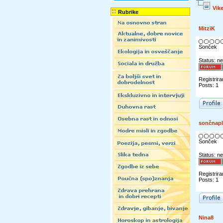
Vik
Rubrike
MitziK
Sonček
Status: ne
Registrira
Posts: 1
sončnapl
Sonček
Status: ne
Registrira
Posts: 1
Nina8