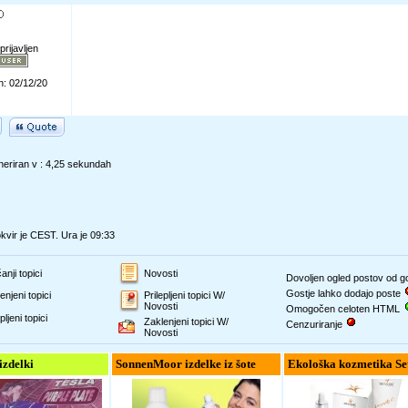
prijavljen
n: 02/12/20
eriran v : 4,25 sekundah
vir je CEST. Ura je 09:33
anji topici
Novosti
Dovoljen ogled postov od 
Gostje lahko dodajo poste
enjeni topici
Prilepljeni topici W/
Novosti
Omogočen celoten HTML
pljeni topici
Zaklenjeni topici W/
Cenzuriranje
Novosti
 izdelki
SonnenMoor izdelke iz šote
Ekološka kozmetika Se