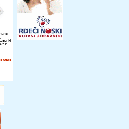
njanju
,
temu, ki
vo in...
k otrok