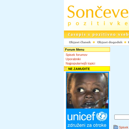
Forum Menu
Spisek forumov
Uporabniki
Najpopularnejši topici
NE ZAMUDITE
Spisek