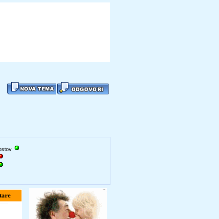
gostov
tare