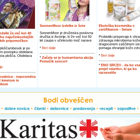
SonnenMoor izdelke iz šote
Ekološka kozmetika s
certifikatom - Setare
SonnenMoor je družinska poslovna
izdelki že več kot 40
družba iz Avstrije, ki že več kot 50
Probiotiki prispevajo k ohra
rhu najučinkovitejših
let zaupa v učinkovito moč narave.
zdravega mikrobioma kože
skih pripomočkov
dragocenem zaščitnem sis
*
Beri dalje
pomaga ohranjati kožo zdra
plošča/obesek je po
m postopku obdelana
*
Beri dalje
asta plošča. Obdelava
*
Začela se je humanitarna akcija
Pomežik soncu®
*
ENO SRCE® - da bo vsa
lje
prejel »darilo«, ki ga bo
razveselilo
valnica - neposredna
d kmetom in
nikom