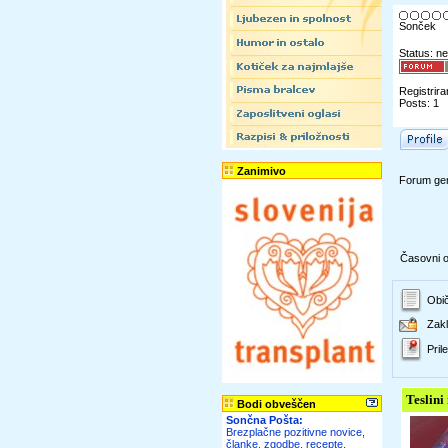
Sonček
Status: ne
Registrira
Posts: 1
Zanimivo
Forum gen
Časovni ok
Obič
Zakl
Prile
Teslini
Bodi obveščen
Sončna Pošta:
Brezplačne pozitivne novice,
članke, zgodbe, recepte,