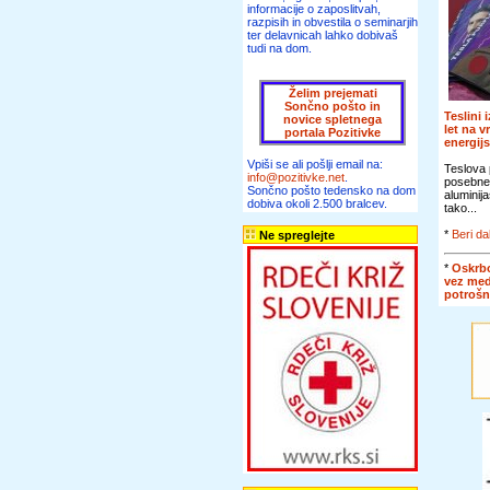
informacije o zaposlitvah,
razpisih in obvestila o seminarjih
ter delavnicah lahko dobivaš
tudi na dom.
Želim prejemati
Sončno pošto in
Teslini 
novice spletnega
let na v
portala Pozitivke
energij
Vpiši se ali pošlji email na:
Teslova 
info@pozitivke.net
.
posebne
Sončno pošto tedensko na dom
aluminij
dobiva okoli 2.500 bralcev.
tako...
*
Beri da
Ne spreglejte
*
Oskrbo
vez me
potroš