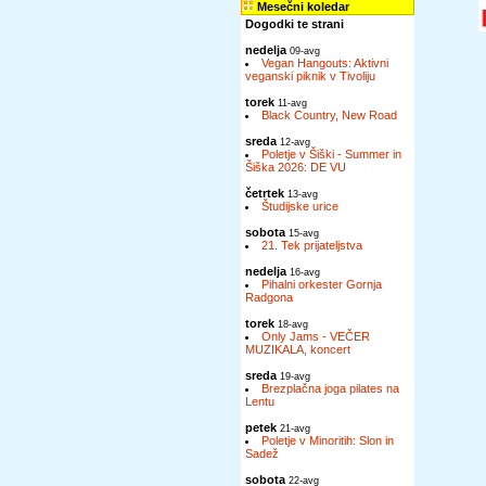
Mesečni koledar
Dogodki te strani
nedelja
09-avg
Vegan Hangouts: Aktivni
veganski piknik v Tivoliju
torek
11-avg
Black Country, New Road
sreda
12-avg
Poletje v Šiški - Summer in
Šiška 2026: DE VU
četrtek
13-avg
Študijske urice
sobota
15-avg
21. Tek prijateljstva
nedelja
16-avg
Pihalni orkester Gornja
Radgona
torek
18-avg
Only Jams - VEČER
MUZIKALA, koncert
sreda
19-avg
Brezplačna joga pilates na
Lentu
petek
21-avg
Poletje v Minoritih: Slon in
Sadež
sobota
22-avg