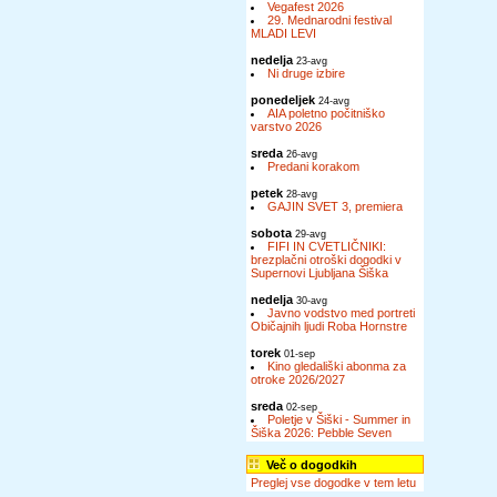
Vegafest 2026
29. Mednarodni festival
MLADI LEVI
nedelja
23-avg
Ni druge izbire
ponedeljek
24-avg
AIA poletno počitniško
varstvo 2026
sreda
26-avg
Predani korakom
petek
28-avg
GAJIN SVET 3, premiera
sobota
29-avg
FIFI IN CVETLIČNIKI:
brezplačni otroški dogodki v
Supernovi Ljubljana Šiška
nedelja
30-avg
Javno vodstvo med portreti
Običajnih ljudi Roba Hornstre
torek
01-sep
Kino gledališki abonma za
otroke 2026/2027
sreda
02-sep
Poletje v Šiški - Summer in
Šiška 2026: Pebble Seven
Več o dogodkih
Preglej vse dogodke v tem letu