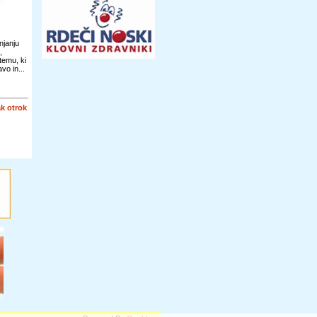
njanju
,
temu, ki
vo in...
k otrok