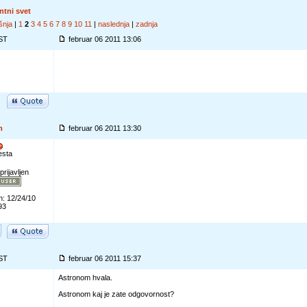
ntni svet
šnja
|
1
2
3
4
5
6
7
8
9
10
11
|
naslednja
|
zadnja
ST
februar 06 2011 13:06
m
februar 06 2011 13:30
esta
prijavljen
n: 12/24/10
93
ST
februar 06 2011 15:37
Astronom hvala.
Astronom kaj je zate odgovornost?