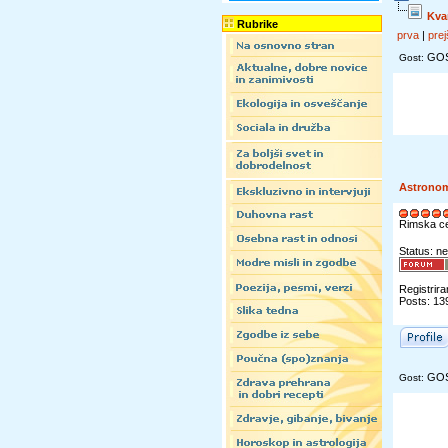
Kva
Rubrike
prva
|
prej
GO
Gost:
Astrono
Rimska c
Status: ne
Registrira
Posts: 13
GO
Gost: