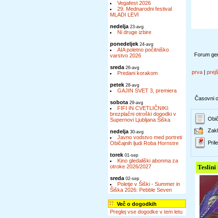
Vegafest 2026
29. Mednarodni festival
MLADI LEVI
nedelja
23-avg
Ni druge izbire
ponedeljek
24-avg
AIA poletno počitniško
Forum gen
varstvo 2026
sreda
26-avg
prva
|
prej
Predani korakom
petek
28-avg
GAJIN SVET 3, premiera
Časovni ok
sobota
29-avg
FIFI IN CVETLIČNIKI:
brezplačni otroški dogodki v
Obič
Supernovi Ljubljana Šiška
Zakl
nedelja
30-avg
Javno vodstvo med portreti
Prile
Običajnih ljudi Roba Hornstre
torek
01-sep
Kino gledališki abonma za
otroke 2026/2027
Teslini
sreda
02-sep
Poletje v Šiški - Summer in
Šiška 2026: Pebble Seven
Več o dogodkih
Preglej vse dogodke v tem letu