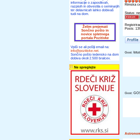
informacije o zaposlitvah,
Rimska c
razpisih in obvestila o seminarjih
ter delavnicah lahko dobivaš
Status: ne
tudi na dom.
Registrira
Želim prejemati
Posts: 13
Sončno pošto in
novice spletnega
portala Pozitivke
Vpiši se ali pošlji email na:
info@pozitivke.net
.
lotu
Gost:
Sončno pošto tedensko na dom
dobiva okoli 2.500 bralcev.
Ne spreglejte
GO
Gost:
Astrono