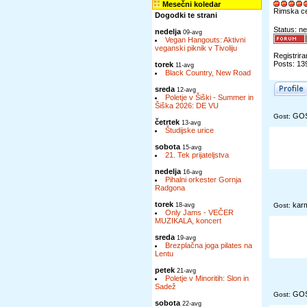
Mesečni koledar
Rimska c
Dogodki te strani
Status: ne
nedelja
09-avg
Vegan Hangouts: Aktivni
veganski piknik v Tivoliju
Registrira
Posts: 13
torek
11-avg
Black Country, New Road
sreda
12-avg
Poletje v Šiški - Summer in
Šiška 2026: DE VU
GO
Gost:
četrtek
13-avg
Študijske urice
sobota
15-avg
21. Tek prijateljstva
nedelja
16-avg
Pihalni orkester Gornja
Radgona
torek
kar
18-avg
Gost:
Only Jams - VEČER
MUZIKALA, koncert
sreda
19-avg
Brezplačna joga pilates na
Lentu
petek
21-avg
Poletje v Minoritih: Slon in
Sadež
GO
Gost:
sobota
22-avg