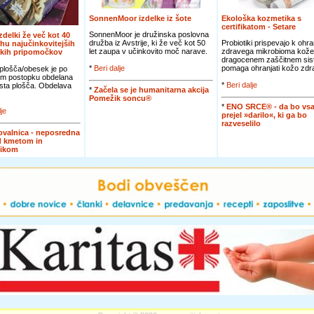
SonnenMoor izdelke iz šote
Ekološka kozmetika s
certifikatom - Setare
SonnenMoor je družinska poslovna
izdelki že več kot 40
družba iz Avstrije, ki že več kot 50
Probiotiki prispevajo k ohra
rhu najučinkovitejših
let zaupa v učinkovito moč narave.
zdravega mikrobioma kože
skih pripomočkov
dragocenem zaščitnem sis
*
Beri dalje
pomaga ohranjati kožo zdra
plošča/obesek je po
m postopku obdelana
*
Beri dalje
asta plošča. Obdelava
*
Začela se je humanitarna akcija
Pomežik soncu®
*
ENO SRCE® - da bo vsa
lje
prejel »darilo«, ki ga bo
razveselilo
valnica - neposredna
d kmetom in
nikom