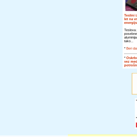
Teslini 
let na v
energij
Teslova 
posebne
aluminij
tako...
*
Beri da
*
Oskrbo
vez me
potroš