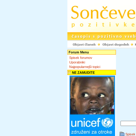
Forum Menu
Spisek forumov
Uporabniki
Najpopularnejši topici
NE ZAMUDITE
Spisek