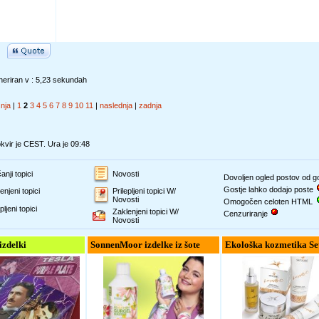
eriran v : 5,23 sekundah
šnja
|
1
2
3
4
5
6
7
8
9
10
11
|
naslednja
|
zadnja
vir je CEST. Ura je 09:48
anji topici
Novosti
Dovoljen ogled postov od 
Gostje lahko dodajo poste
enjeni topici
Prilepljeni topici W/
Novosti
Omogočen celoten HTML
pljeni topici
Zaklenjeni topici W/
Cenzuriranje
Novosti
 izdelki
SonnenMoor izdelke iz šote
Ekološka kozmetika Se