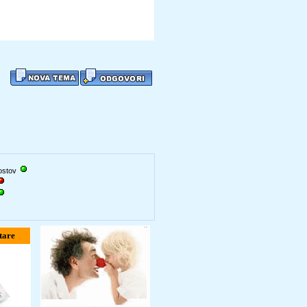
gostov
tare