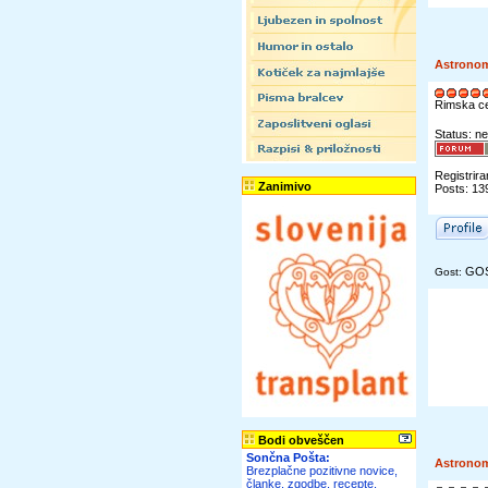
Astrono
Rimska c
Status: ne
Registrira
Zanimivo
Posts: 13
GO
Gost:
Bodi obveščen
Sončna Pošta:
Astrono
Brezplačne pozitivne novice,
članke, zgodbe, recepte,