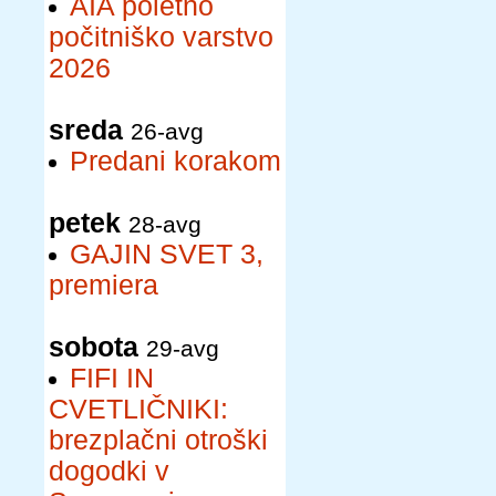
AIA poletno
počitniško varstvo
2026
sreda
26-avg
Predani korakom
petek
28-avg
GAJIN SVET 3,
premiera
sobota
29-avg
FIFI IN
CVETLIČNIKI:
brezplačni otroški
dogodki v