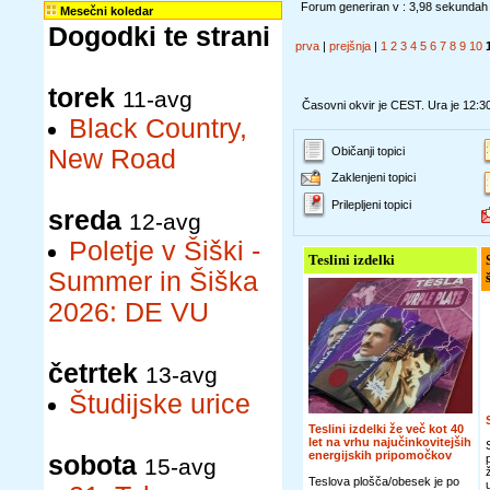
Forum generiran v : 3,98 sekundah
Mesečni koledar
Dogodki te strani
prva
|
prejšnja
|
1
2
3
4
5
6
7
8
9
10
torek
11-avg
Časovni okvir je CEST. Ura je 12:3
Black Country,
New Road
Običanji topici
Zaklenjeni topici
Prilepljeni topici
sreda
12-avg
Poletje v Šiški -
Teslini izdelki
Summer in Šiška
2026: DE VU
četrtek
13-avg
Študijske urice
Teslini izdelki že več kot 40
let na vrhu najučinkovitejših
energijskih pripomočkov
sobota
15-avg
Teslova plošča/obesek je po