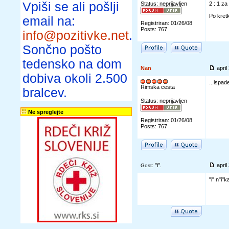
Vpiši se ali pošlji
Status: neprijavljen
2 : 1 za 
Po kret
email na:
Registriran: 01/26/08
Posts: 767
info@pozitivke.net
.
Sončno pošto
tedensko na dom
Nan
apri
dobiva okoli 2.500
...ispadel
Rimska cesta
bralcev.
Status: neprijavljen
Ne spreglejte
Registriran: 01/26/08
Posts: 767
"i".
apri
Gost:
"i" n"i"