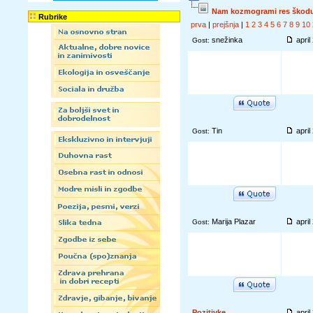
Nam kozmogrami res škodu
Rubrike
prva
|
prejšnja
|
1
2
3
4
5
6
7
8
9
10
snežinka
apri
Gost:
Tin
apri
Gost:
Marija Plazar
apri
Gost:
Pozitivke
apri