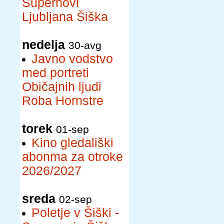
Supernovi
Ljubljana Šiška
nedelja
30-avg
Javno vodstvo
med portreti
Običajnih ljudi
Roba Hornstre
torek
01-sep
Kino gledališki
abonma za otroke
2026/2027
sreda
02-sep
Poletje v Šiški -