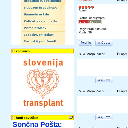
Admin
Status: neprijavljen
Registriran: 08/28/02
Posts: 36
Zanimivo
Marija Plazar
apri
Gost:
Marija Plazar
apri
Gost:
Bodi obveščen
Sončna Pošta: