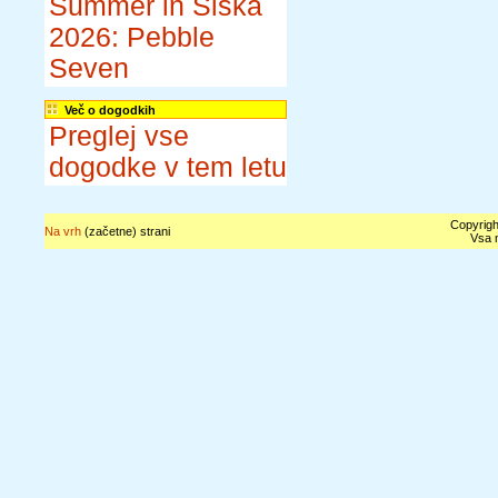
Summer in Šiška
2026: Pebble
Seven
Več o dogodkih
Preglej vse
dogodke v tem letu
Copyrigh
Na vrh
(začetne) strani
Vsa n