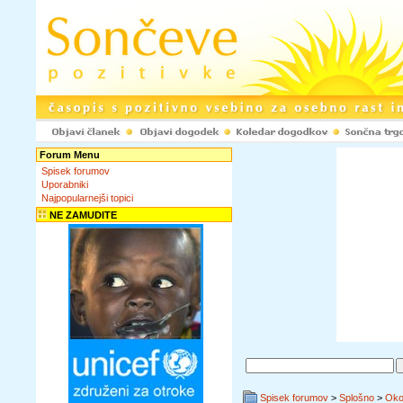
Forum Menu
Spisek forumov
Uporabniki
Najpopularnejši topici
NE ZAMUDITE
Spisek forumov
>
Splošno
>
Okol