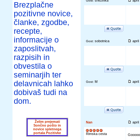
snežinka
apri
Gost:
Brezplačne
pozitivne novice,
članke, zgodbe,
recepte,
informacije o
sobotnica
apri
Gost:
zaposlitvah,
razpisih in
obvestila o
seminarjih ter
delavnicah lahko
M
apri
Gost:
dobivaš tudi na
dom.
Želim prejemati
Nan
apri
Sončno pošto in
novice spletnega
portala Pozitivke
Rimska cesta
Goooool 