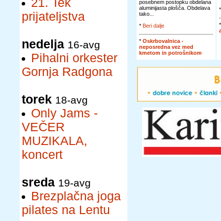
21. Tek
posebnem postopku obdelana
aluminijasta plošča. Obdelava
prijateljstva
tako...
*
Beri dalje
nedelja
*
Oskrbovalnica -
16-avg
neposredna vez med
kmetom in potrošnikom
Pihalni orkester
Gornja Radgona
torek
18-avg
Only Jams -
VEČER
MUZIKALA,
koncert
sreda
19-avg
Brezplačna joga
pilates na Lentu