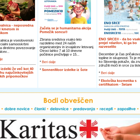
alnica - neposredna
Začela se je humanitarna akcija
d kmetom in
Pomežik soncu®
nikom
ENO SRCE® - da bo vsak
Zbrana sredstva vsako leto
lnica je vseslovenski
prejel »darilo«, ki ga bo
razdelimo med 24 naših
cialni samooskrbni
razveselilo
organizatorjev in izvajalcev letovanj.
za direktno povezovanje
Otroci lahko 7 ali 10 dnevne
lcev...
December je čas pričakova
počitnice preživljajo v 15...
topline in skupnosti. To je 
lje
ko Slovenija pokaže, da zn
*
Beri dalje
združiti moči in srce za tiste
 izdelki že več kot 40
*
SonnenMoor izdelke iz šote
rhu najučinkovitejših
*
Beri dalje
skih pripomočkov
*
Ekološka kozmetika s
certifikatom - Setare