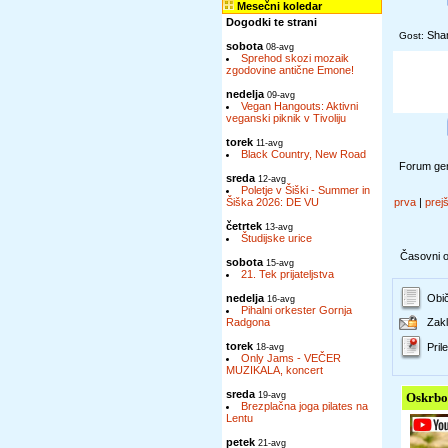
Mesečni koledar
Dogodki te strani
Sha
Gost:
sobota
08-avg
Sprehod skozi mozaik
zgodovine antične Emone!
nedelja
09-avg
Vegan Hangouts: Aktivni
veganski piknik v Tivoliju
torek
11-avg
Black Country, New Road
Forum gen
sreda
12-avg
Poletje v Šiški - Summer in
Šiška 2026: DE VU
prva
|
prej
četrtek
13-avg
Študijske urice
Časovni ok
sobota
15-avg
21. Tek prijateljstva
nedelja
Obič
16-avg
Pihalni orkester Gornja
Radgona
Zakl
torek
Prile
18-avg
Only Jams - VEČER
MUZIKALA, koncert
sreda
19-avg
Oskrbo
Brezplačna joga pilates na
Lentu
petek
21-avg