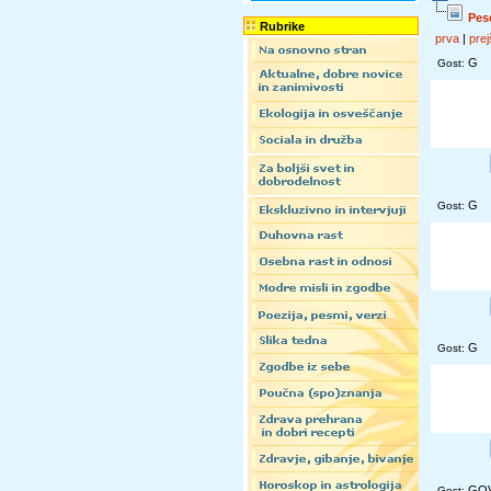
Pes
Rubrike
prva
|
prej
G
Gost:
G
Gost:
G
Gost:
GO
Gost: