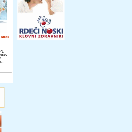
 otrok
nj,
mesec,
a
...