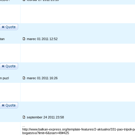
tan
marec 01 2011 12:52
n puzl
marec 01 2011 16:26
september 24 2011 23:58
...
http://www.balkan-express.org/template-features/2-aktualno/331-pao-tripoli-pal
bogatstva?limit=6&start=48#425