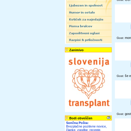
mon
Gost:
Zanimivo
še e
Gost:
gost
Gost:
Bodi obveščen
Sončna Pošta:
Brezplačne pozitivne novice,
članke, zgodbe, recepte,