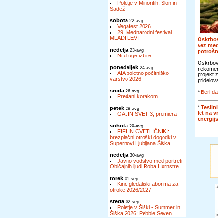
Poletje v Minoritih: Slon in
Sadež
sobota
22-avg
Vegafest 2026
29. Mednarodni festival
MLADI LEVI
Oskrbov
vez me
nedelja
23-avg
potroš
Ni druge izbire
Oskrbova
ponedeljek
24-avg
nekomer
AIA poletno počitniško
projekt 
varstvo 2026
pridelova
sreda
26-avg
*
Beri da
Predani korakom
*
Teslini
petek
28-avg
let na v
GAJIN SVET 3, premiera
energij
sobota
29-avg
FIFI IN CVETLIČNIKI:
brezplačni otroški dogodki v
Supernovi Ljubljana Šiška
nedelja
30-avg
Javno vodstvo med portreti
Običajnih ljudi Roba Hornstre
torek
01-sep
Kino gledališki abonma za
otroke 2026/2027
sreda
02-sep
Poletje v Šiški - Summer in
Šiška 2026: Pebble Seven