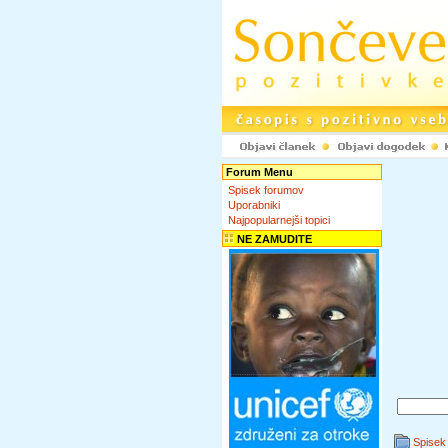
Forum Menu
Spisek forumov
Uporabniki
Najpopularnejši topici
NE ZAMUDITE
Spisek