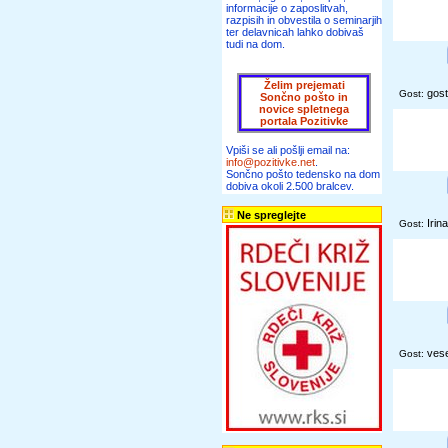
informacije o zaposlitvah,
razpisih in obvestila o seminarjih
ter delavnicah lahko dobivaš
tudi na dom.
Želim prejemati
gost
Gost:
Sončno pošto in
novice spletnega
portala Pozitivke
Vpiši se ali pošlji email na:
info@pozitivke.net
.
Sončno pošto tedensko na dom
dobiva okoli 2.500 bralcev.
Ne spreglejte
Irina
Gost:
vese
Gost: