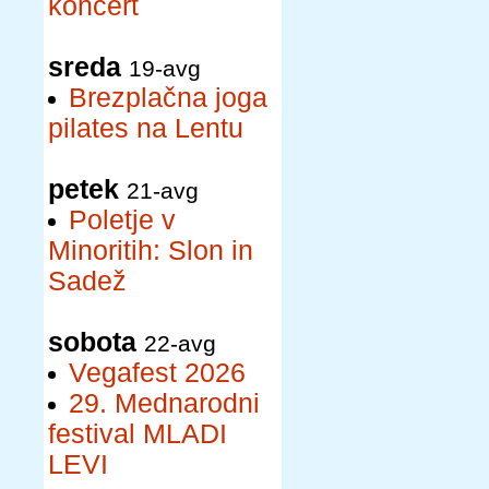
koncert
sreda
19-avg
Brezplačna joga
pilates na Lentu
petek
21-avg
Poletje v
Minoritih: Slon in
Sadež
sobota
22-avg
Vegafest 2026
29. Mednarodni
festival MLADI
LEVI