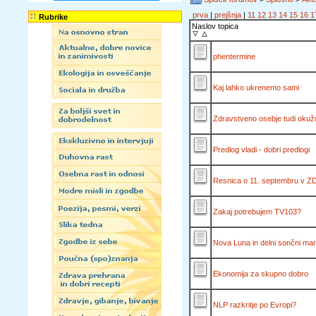
prva
|
prejšnja
|
11
12
13
14
15
16
1
Rubrike
Naslov topica
phentermine
Kaj lahko ukrenemo sami
Zdravstveno osebje tudi okuž
Predlog vladi - dobri predlogi
Resnica o 11. septembru v Z
Zakaj potrebujem TV103?
Nova Luna in delni sončni mar
Ekonomija za skupno dobro
NLP razkritje po Evropi?