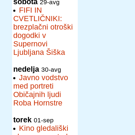
sobota
29-avg
FIFI IN
CVETLIČNIKI:
brezplačni otroški
dogodki v
Supernovi
Ljubljana Šiška
nedelja
30-avg
Javno vodstvo
med portreti
Običajnih ljudi
Roba Hornstre
torek
01-sep
Kino gledališki