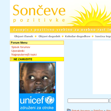
Forum Menu
Spisek forumov
Uporabniki
Najpopularnejši topici
NE ZAMUDITE
Spisek forumov
>
Splošno
>
Akt