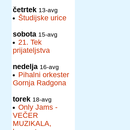
četrtek
13-avg
Študijske urice
sobota
15-avg
21. Tek
prijateljstva
nedelja
16-avg
Pihalni orkester
Gornja Radgona
torek
18-avg
Only Jams -
VEČER
MUZIKALA,