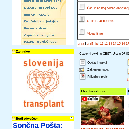
Čas je za bolj tvorno obnašanj
Optimist ali pesimist
Vloga tišine
prva
|
prejšnja
|
11
12
13
14
15
16
1
Zanimivo
Časovni okvir je CEST. Ura je 07:0
Običanji topici
Zaklenjeni topici
Prilepljeni topici
Oskrbovalnica
Bodi obveščen
Sončna Pošta: