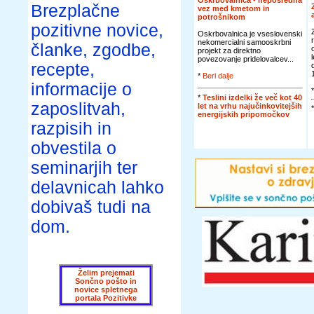
Oskrbovalnica - neposredna
Brezplačne
vez med kmetom in
potrošnikom
pozitivne novice,
Oskrbovalnica je vseslovenski
nekomercialni samooskrbni
članke, zgodbe,
projekt za direktno
povezovanje pridelovalcev...
recepte,
*
Beri dalje
informacije o
*
Teslini izdelki že več kot 40
zaposlitvah,
let na vrhu najučinkovitejših
energijskih pripomočkov
razpisih in
obvestila o
seminarjih ter
delavnicah lahko
dobivaš tudi na
dom.
Želim prejemati
Sončno pošto in
novice spletnega
portala Pozitivke