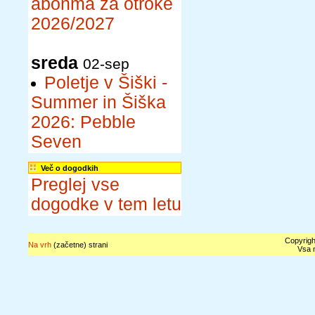
abonma za otroke
2026/2027
sreda
02-sep
Poletje v Šiški -
Summer in Šiška
2026: Pebble
Seven
Več o dogodkih
Preglej vse
dogodke v tem letu
Copyrigh
Na vrh
(začetne) strani
Vsa n