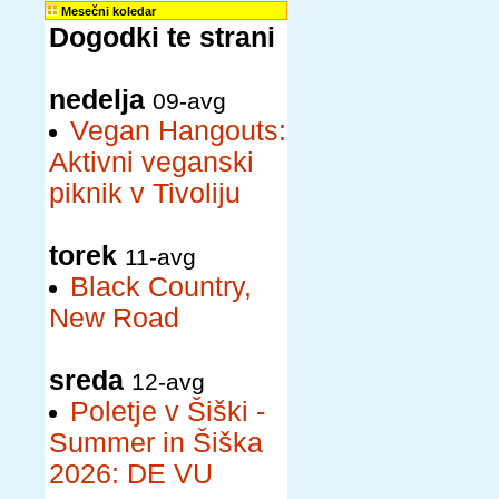
Mesečni koledar
Dogodki te strani
nedelja
09-avg
Vegan Hangouts:
Aktivni veganski
piknik v Tivoliju
torek
11-avg
Black Country,
New Road
sreda
12-avg
Poletje v Šiški -
Summer in Šiška
2026: DE VU