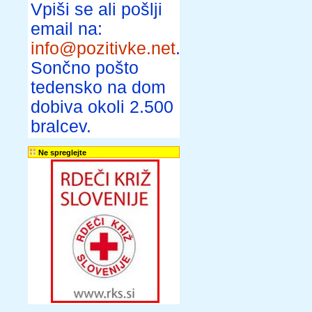
Vpiši se ali pošlji
email na:
info@pozitivke.net
.
Sončno pošto
tedensko na dom
dobiva okoli 2.500
bralcev.
Ne spreglejte