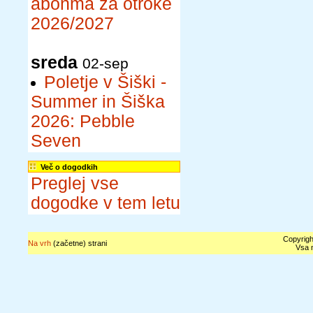
abonma za otroke
2026/2027
sreda
02-sep
Poletje v Šiški -
Summer in Šiška
2026: Pebble
Seven
Več o dogodkih
Preglej vse
dogodke v tem letu
Copyrigh
Na vrh
(začetne) strani
Vsa n