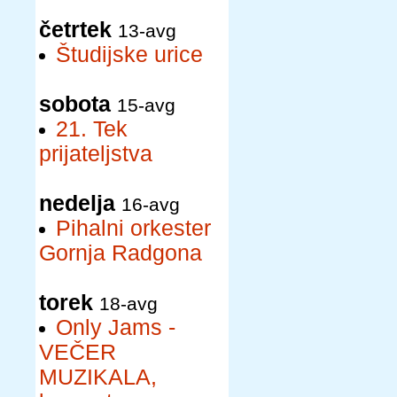
četrtek
13-avg
Študijske urice
sobota
15-avg
21. Tek
prijateljstva
nedelja
16-avg
Pihalni orkester
Gornja Radgona
torek
18-avg
Only Jams -
VEČER
MUZIKALA,