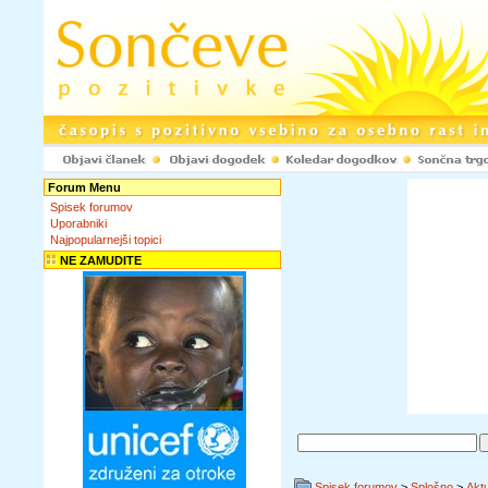
Forum Menu
Spisek forumov
Uporabniki
Najpopularnejši topici
NE ZAMUDITE
Spisek forumov
>
Splošno
>
Akt