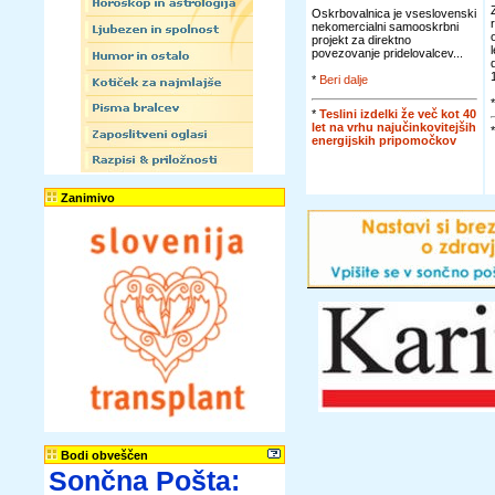
Oskrbovalnica je vseslovenski
nekomercialni samooskrbni
projekt za direktno
povezovanje pridelovalcev...
*
Beri dalje
*
Teslini izdelki že več kot 40
let na vrhu najučinkovitejših
energijskih pripomočkov
Zanimivo
Bodi obveščen
Sončna Pošta: