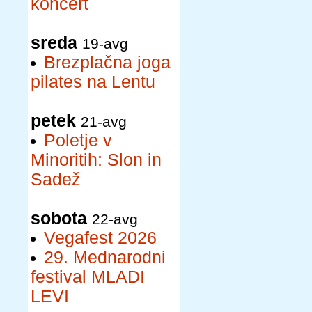
koncert
sreda
19-avg
Brezplačna joga
pilates na Lentu
petek
21-avg
Poletje v
Minoritih: Slon in
Sadež
sobota
22-avg
Vegafest 2026
29. Mednarodni
festival MLADI
LEVI