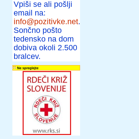
Vpiši se ali pošlji
email na:
info@pozitivke.net
.
Sončno pošto
tedensko na dom
dobiva okoli 2.500
bralcev.
Ne spreglejte