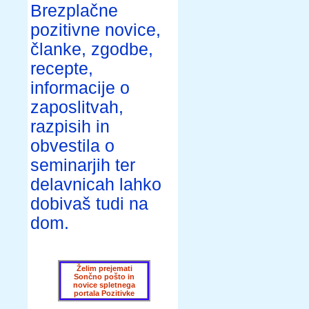
Brezplačne
pozitivne novice,
članke, zgodbe,
recepte,
informacije o
zaposlitvah,
razpisih in
obvestila o
seminarjih ter
delavnicah lahko
dobivaš tudi na
dom.
Želim prejemati
Sončno pošto in
novice spletnega
portala Pozitivke