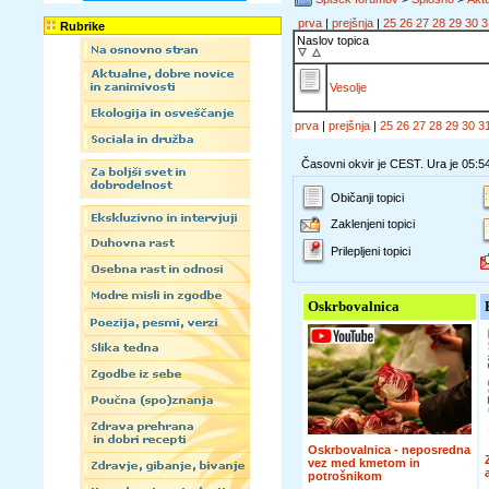
prva
|
prejšnja
|
25
26
27
28
29
30
3
Rubrike
Naslov topica
Vesolje
prva
|
prejšnja
|
25
26
27
28
29
30
3
Časovni okvir je CEST. Ura je 05:5
Običanji topici
Zaklenjeni topici
Prilepljeni topici
Oskrbovalnica
Oskrbovalnica - neposredna
vez med kmetom in
potrošnikom