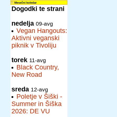
Mesečni koledar
Dogodki te strani
nedelja
09-avg
Vegan Hangouts:
Aktivni veganski
piknik v Tivoliju
torek
11-avg
Black Country,
New Road
sreda
12-avg
Poletje v Šiški -
Summer in Šiška
2026: DE VU