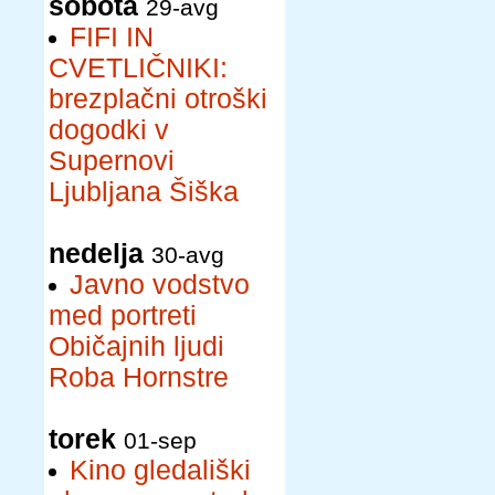
sobota
29-avg
FIFI IN
CVETLIČNIKI:
brezplačni otroški
dogodki v
Supernovi
Ljubljana Šiška
nedelja
30-avg
Javno vodstvo
med portreti
Običajnih ljudi
Roba Hornstre
torek
01-sep
Kino gledališki