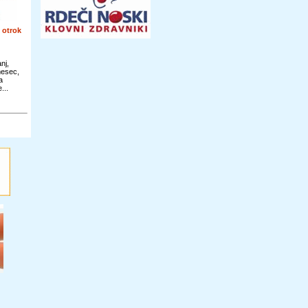
 otrok
nj,
mesec,
a
...