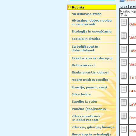
prva | prej
Rubrike
Naslov top
Odli
Vošč
Luštk
Vošč
4 x 
GEN 
La'V
Dost
Poda