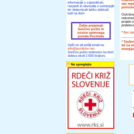
Oskrbov
informacije o zaposlitvah,
vez me
razpisih in obvestila o seminarjih
potroš
ter delavnicah lahko dobivaš
tudi na dom.
Oskrbova
nekomer
projekt 
pridelova
Želim prejemati
Sončno pošto in
*
Beri da
novice spletnega
portala Pozitivke
*
Teslini
Vpiši se ali pošlji email na:
let na v
info@pozitivke.net
.
energij
Sončno pošto tedensko na dom
dobiva okoli 2.500 bralcev.
Ne spreglejte