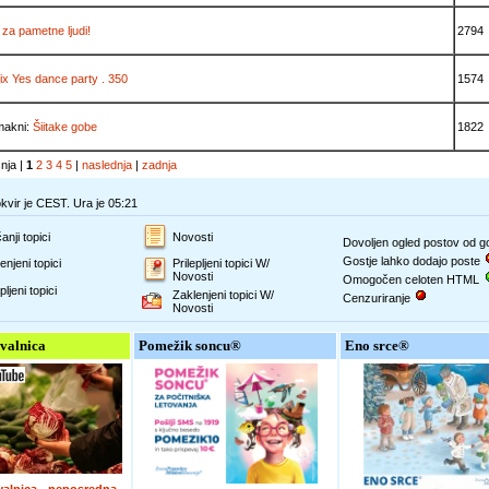
 za pametne ljudi!
2794
ix Yes dance party . 350
1574
makni:
Šiitake gobe
1822
šnja |
1
2
3
4
5
|
naslednja
|
zadnja
vir je CEST. Ura je 05:21
anji topici
Novosti
Dovoljen ogled postov od 
Gostje lahko dodajo poste
enjeni topici
Prilepljeni topici W/
Novosti
Omogočen celoten HTML
pljeni topici
Zaklenjeni topici W/
Cenzuriranje
Novosti
valnica
Pomežik soncu®
Eno srce®