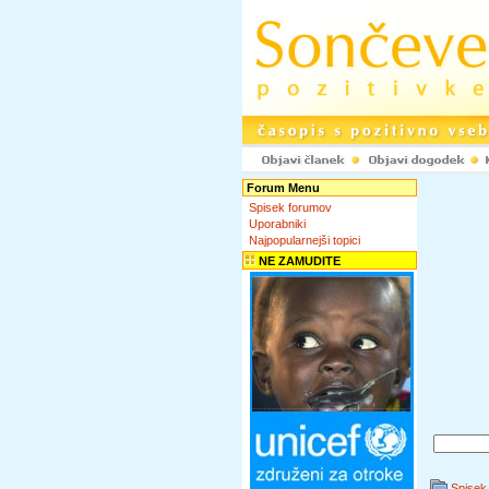
Forum Menu
Spisek forumov
Uporabniki
Najpopularnejši topici
NE ZAMUDITE
Spisek