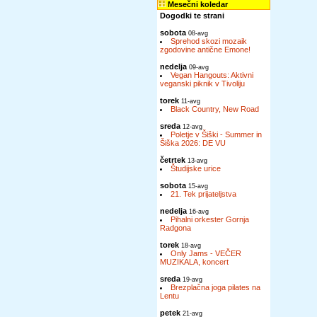
Mesečni koledar
Dogodki te strani
sobota
08-avg
Sprehod skozi mozaik
zgodovine antične Emone!
nedelja
09-avg
Vegan Hangouts: Aktivni
veganski piknik v Tivoliju
torek
11-avg
Black Country, New Road
sreda
12-avg
Poletje v Šiški - Summer in
Šiška 2026: DE VU
četrtek
13-avg
Študijske urice
sobota
15-avg
21. Tek prijateljstva
nedelja
16-avg
Pihalni orkester Gornja
Radgona
torek
18-avg
Only Jams - VEČER
MUZIKALA, koncert
sreda
19-avg
Brezplačna joga pilates na
Lentu
petek
21-avg