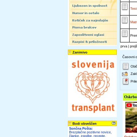
Test
Matr
Pre
prva | prej
Zanimivo
Časovni ok
Obič
Zakl
Prile
Oskrbo
Bodi obveščen
Sončna Pošta:
Brezplačne pozitivne novice,
članke, zgodbe, recepte,