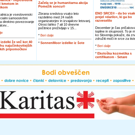
alnica - neposredna
Začela se je humanitarna akcija
d kmetom in
Pomežik soncu®
nikom
ENO SRCE® - da bo vsak
Zbrana sredstva vsako leto
lnica je vseslovenski
prejel »darilo«, ki ga bo
razdelimo med 24 naših
cialni samooskrbni
razveselilo
organizatorjev in izvajalcev letovanj.
za direktno povezovanje
Otroci lahko 7 ali 10 dnevne
lcev...
December je čas pričakova
počitnice preživljajo v 15...
topline in skupnosti. To je 
lje
ko Slovenija pokaže, da zn
*
Beri dalje
združiti moči in srce za tiste
 izdelki že več kot 40
*
SonnenMoor izdelke iz šote
rhu najučinkovitejših
*
Beri dalje
skih pripomočkov
*
Ekološka kozmetika s
certifikatom - Setare