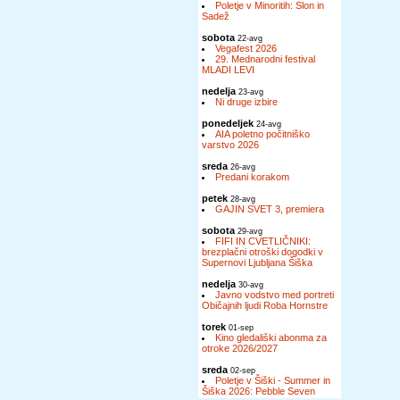
Poletje v Minoritih: Slon in
Sadež
sobota
22-avg
Vegafest 2026
29. Mednarodni festival
MLADI LEVI
nedelja
23-avg
Ni druge izbire
ponedeljek
24-avg
AIA poletno počitniško
varstvo 2026
sreda
26-avg
Predani korakom
petek
28-avg
GAJIN SVET 3, premiera
sobota
29-avg
FIFI IN CVETLIČNIKI:
brezplačni otroški dogodki v
Supernovi Ljubljana Šiška
nedelja
30-avg
Javno vodstvo med portreti
Običajnih ljudi Roba Hornstre
torek
01-sep
Kino gledališki abonma za
otroke 2026/2027
sreda
02-sep
Poletje v Šiški - Summer in
Šiška 2026: Pebble Seven