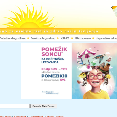
 forumov
>
Skupnost
>
Zanimivosti, zabava, ostalo,...