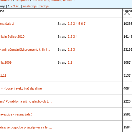
šnja |
1
2
3
4
5
|
naslednja
|
zadnja
ica
Ogle
čna šala ;)
Stran:
1
2
3
4
5
6
7
1036
ila in željice 2010
Stran:
1
2
3
4
1414
ani računalniški programi, ki jih j....
Stran:
1
2
3
2313
ila 2009
Stran:
1
2
9087
11.11
3137
-I (poceni elektrika) da ali ne
4084
ers' Povabilo na ulično glasbo ob L....
2226
ava pice - resna šala;)
2581
ljšanje pogodbe prijateljstva za let....
1584