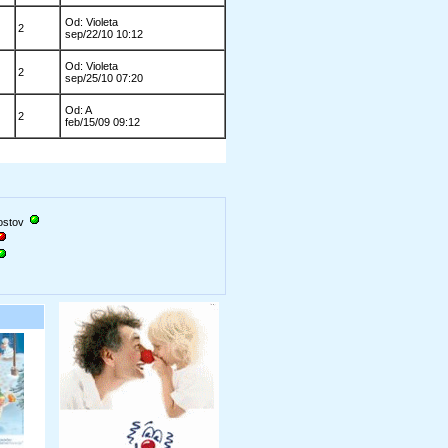
Od: Violeta
2
sep/22/10 10:12
Od: Violeta
2
sep/25/10 07:20
Od: A
2
feb/15/09 09:12
gostov