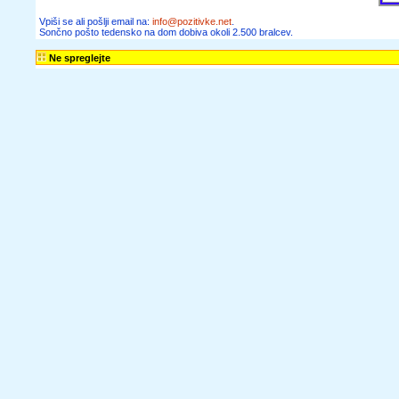
Vpiši se ali pošlji email na:
info@pozitivke.net
.
Sončno pošto tedensko na dom dobiva okoli 2.500 bralcev.
Ne spreglejte