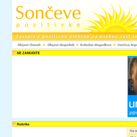
Registracija www.pozitivke.net!
NE ZAMUDITE
Ustvarjenje upora
spletni strani www.
komentarje ter odd
objavljaš le anoni
spletni strani ne b
Uporabniško ime:
Elektronski naslov:
Potrdi e-naslov:
Tvoje geslo bo p
Rubrike