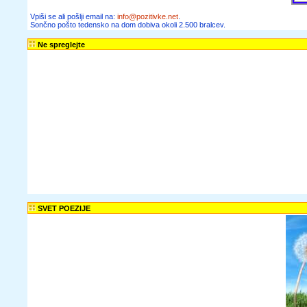
članke, zgodbe,
recepte,
informacije o
zaposlitvah,
razpisih in
obvestila o
seminarjih ter
delavnicah lahko
dobivaš tudi na
dom.
Želim prejemati
Sončno pošto in
novice spletnega
portala Pozitivke
Vpiši se ali pošlji
email na: