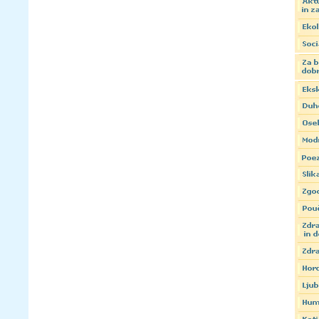
Zamenjaj črke