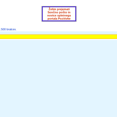
ecepte, informacije o zaposlitvah, razpisih in obvestila o seminarjih ter delavnicah lahko dob
Želim prejemati
Sončno pošto in
novice spletnega
portala Pozitivke