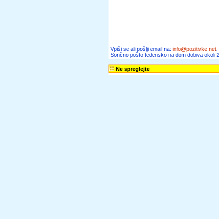
Zanimivo
Bodi obveščen
Sončna Pošta:
Brezplačne pozitivne novice, članke, zgodbe, r