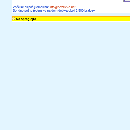
Vpiši se ali pošlji email na:
info@pozitivke.net
.
Sončno pošto tedensko na dom dobiva okoli 2.500 bralcev.
Ne spreglejte
SVET POEZIJE