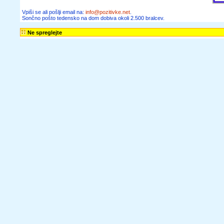
Vpiši se ali pošlji email na:
info@pozitivke.net
.
Sončno pošto tedensko na dom dobiva okoli 2.500 bralcev.
Ne spreglejte
SVET POEZIJE