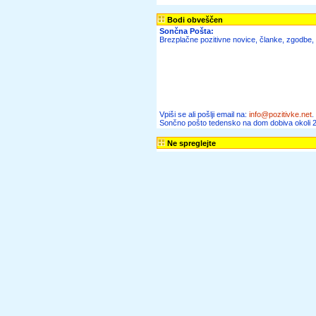
Zanimivo
Bodi obveščen
Sončna Pošta:
Brezplačne pozitivne novice, članke, zgodbe, r