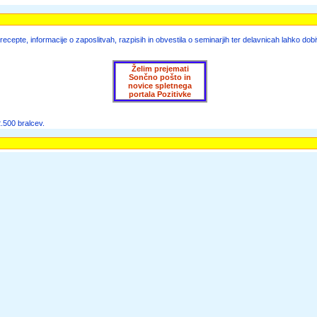
ecepte, informacije o zaposlitvah, razpisih in obvestila o seminarjih ter delavnicah lahko dob
Želim prejemati
Sončno pošto in
novice spletnega
portala Pozitivke