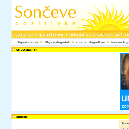
Registracija www.pozitivke.net!
NE ZAMUDITE
Ustvarjenje upora
spletni strani www.
komentarje ter odd
objavljaš le anoni
spletni strani ne b
Uporabniško ime:
Elektronski naslov:
Potrdi e-naslov:
Tvoje geslo bo p
Rubrike