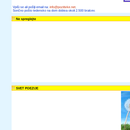
članke, zgodbe,
recepte,
informacije o
zaposlitvah,
razpisih in
obvestila o
seminarjih ter
delavnicah lahko
dobivaš tudi na
dom.
Želim prejemati
Sončno pošto in
novice spletnega
portala Pozitivke
Vpiši se ali pošlji
email na: