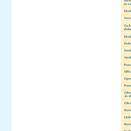
Zamenjaj črke