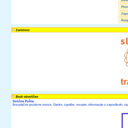
Zanimivo
Bodi obveščen
Sončna Pošta:
Brezplačne
pozitivne novice,