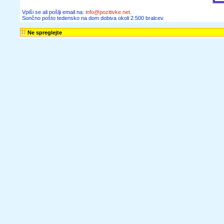
Vpiši se ali pošlji email na:
info@pozitivke.net
.
Sončno pošto tedensko na dom dobiva okoli 2.500 bralcev.
Ne spreglejte