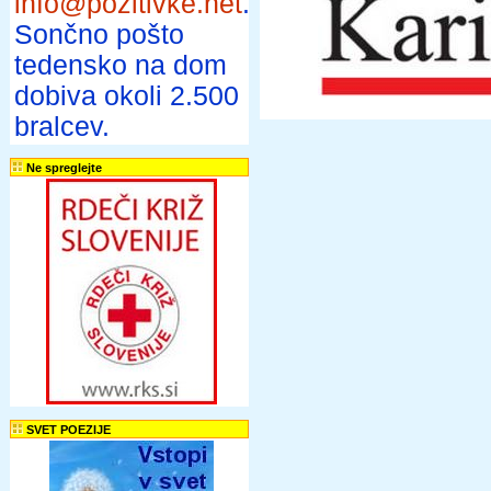
info@pozitivke.net
.
Sončno pošto
tedensko na dom
dobiva okoli 2.500
bralcev.
Ne spreglejte
SVET POEZIJE