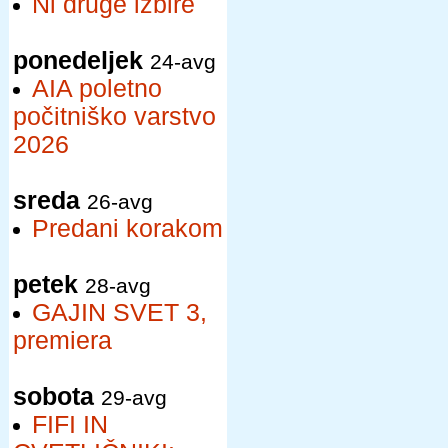
Ni druge izbire
ponedeljek
24-avg
AIA poletno
počitniško varstvo
2026
sreda
26-avg
Predani korakom
petek
28-avg
GAJIN SVET 3,
premiera
sobota
29-avg
FIFI IN