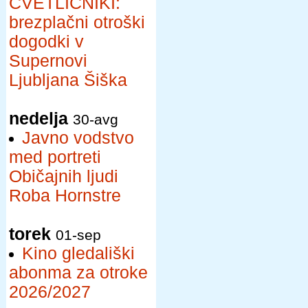
CVETLIČNIKI:
brezplačni otroški
dogodki v
Supernovi
Ljubljana Šiška
nedelja
30-avg
Javno vodstvo
med portreti
Običajnih ljudi
Roba Hornstre
torek
01-sep
Kino gledališki
abonma za otroke
2026/2027