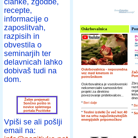
članke, zgodbe,
recepte,
informacije o
zaposlitvah,
Oskrbovalnica
Pom
razpisih in
obvestila o
seminarjih ter
delavnicah lahko
dobivaš tudi na
Oskrbovalnica - neposredna
Zače
vez med kmetom in
Pom
potrošnikom
dom.
Zbra
Oskrbovalnica je vseslovenski
razd
nekomercialni samooskrbni
orga
projekt za direktno
leto
povezovanje pridelovalcev...
dnev
Želim prejemati
*
Beri dalje
Sončno pošto in
*
Ber
novice spletnega
portala Pozitivke
*
Teslini izdelki že več kot 40
*
So
let na vrhu najučinkovitejših
energijskih pripomočkov
Vpiši se ali pošlji
email na: