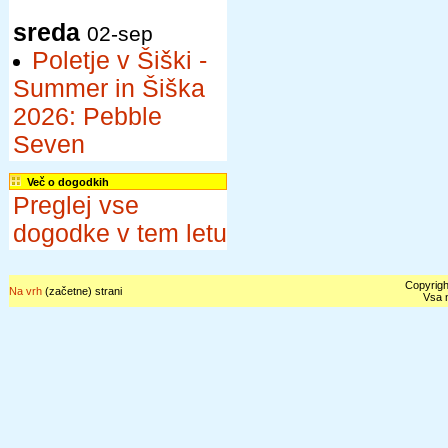
sreda
02-sep
Poletje v Šiški -
Summer in Šiška
2026: Pebble
Seven
Več o dogodkih
Preglej vse
dogodke v tem letu
Copyrigh
Na vrh
(začetne) strani
Vsa n