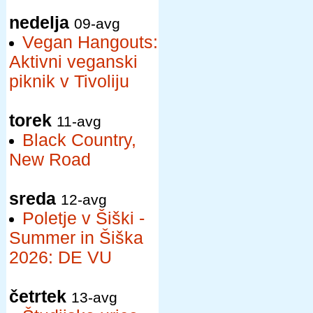
nedelja
09-avg
Vegan Hangouts:
Aktivni veganski
piknik v Tivoliju
torek
11-avg
Black Country,
New Road
sreda
12-avg
Poletje v Šiški -
Summer in Šiška
2026: DE VU
četrtek
13-avg