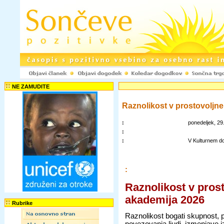
NE ZAMUDITE
Raznolikost v prostovoljne
:
ponedeljek, 29.
:
:
V Kulturnem d
:
Raznolikost v pros
akademija 2026
Rubrike
Raznolikost bogati skupnost, 