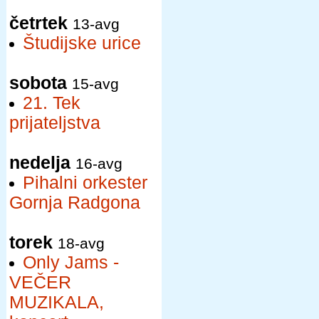
četrtek
13-avg
Študijske urice
sobota
15-avg
21. Tek
prijateljstva
nedelja
16-avg
Pihalni orkester
Gornja Radgona
torek
18-avg
Only Jams -
VEČER
MUZIKALA,