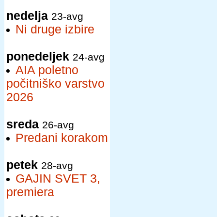
nedelja
23-avg
Ni druge izbire
ponedeljek
24-avg
AIA poletno
počitniško varstvo
2026
sreda
26-avg
Predani korakom
petek
28-avg
GAJIN SVET 3,
premiera