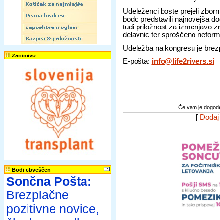
Udeleženci boste prejeli zborni
bodo predstavili najnovejša do
tudi priložnost za izmenjavo zn
delavnic ter sproščeno neform
Udeležba na kongresu je brez
Zanimivo
E-pošta:
info@life2rivers.si
Če vam je dogodek
[
Dodaj
Bodi obveščen
Sončna Pošta:
Brezplačne
pozitivne novice,