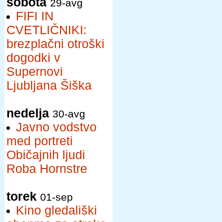
sobota
29-avg
FIFI IN
CVETLIČNIKI:
brezplačni otroški
dogodki v
Supernovi
Ljubljana Šiška
nedelja
30-avg
Javno vodstvo
med portreti
Običajnih ljudi
Roba Hornstre
torek
01-sep
Kino gledališki