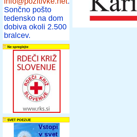
info@pozitivke.net
.
Sončno pošto
tedensko na dom
dobiva okoli 2.500
bralcev.
Ne spreglejte
SVET POEZIJE