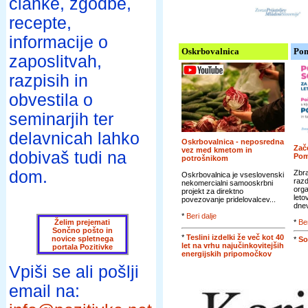
članke, zgodbe,
recepte,
informacije o
Oskrbovalnica
Pom
zaposlitvah,
razpisih in
obvestila o
seminarjih ter
delavnicah lahko
Oskrbovalnica - neposredna
Zače
vez med kmetom in
dobivaš tudi na
Pom
potrošnikom
dom.
Zbra
Oskrbovalnica je vseslovenski
razd
nekomercialni samooskrbni
orga
projekt za direktno
leto
povezovanje pridelovalcev...
dnev
*
Beri dalje
Želim prejemati
*
Ber
Sončno pošto in
*
Teslini izdelki že več kot 40
novice spletnega
*
So
let na vrhu najučinkovitejših
portala Pozitivke
energijskih pripomočkov
Vpiši se ali pošlji
email na: