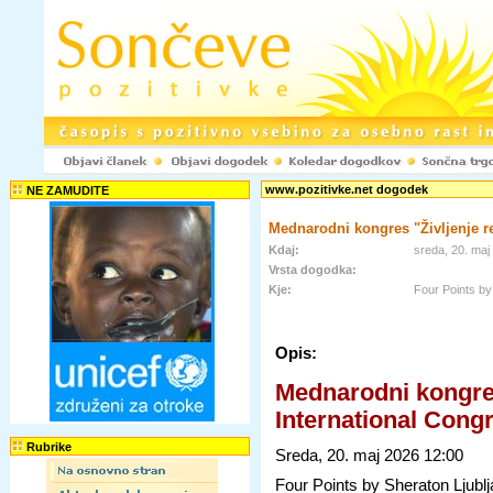
www.pozitivke.net dogodek
NE ZAMUDITE
Mednarodni kongres "Življenje re
Kdaj:
sreda, 20. ma
Vrsta dogodka:
Kje:
Four Points b
Opis:
Mednarodni kongres
International Congr
Rubrike
Sreda, 20. maj 2026 12:00
Four Points by Sheraton Ljubl