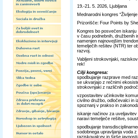
19.-21. 5. 2026, Ljubljana
Mednarodni kongres “Življenj
Prizorišče: Four Points by Sh
Kongres bo posvečen iskanju r
v času podnebnih, družbenih 
namenjen najnovejšim trendom
temelječih rešitev (NTR) ter ob
razvoj.
Vabljeni strokovnjaki, raziskov
rek!
Cilji kongresa:
spodbujanje razprave med razli
se ukvarjajo z rečnimi ekosist
strokovnjaki z različnih področi
vzpostavitev učinkovite komu
civilno družbo, odločevalci in
spoznanj v prakso in zakonoda
iskanje načinov za uveljavite
naravi temelječe rešitve, sous
spodbujanje transdisciplinarne
sodobnega upravljanja voda z 
raziskovalcev in širše javnosti