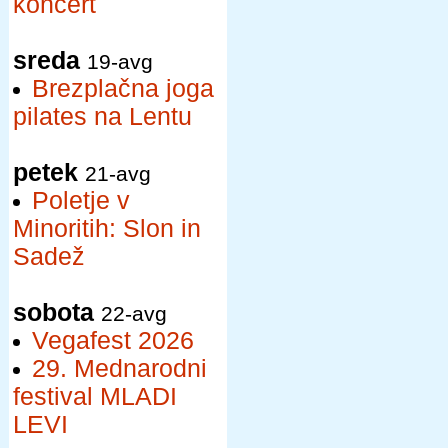
koncert
sreda
19-avg
Brezplačna joga
pilates na Lentu
petek
21-avg
Poletje v
Minoritih: Slon in
Sadež
sobota
22-avg
Vegafest 2026
29. Mednarodni
festival MLADI
LEVI