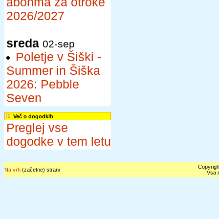
abonma za otroke
2026/2027
sreda
02-sep
Poletje v Šiški -
Summer in Šiška
2026: Pebble
Seven
Več o dogodkih
Preglej vse
dogodke v tem letu
Copyrigh
Na vrh
(začetne) strani
Vsa n