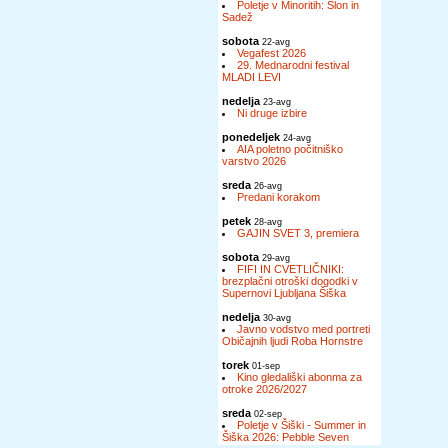
Poletje v Minoritih: Slon in
Sadež
sobota
22-avg
Vegafest 2026
29. Mednarodni festival
MLADI LEVI
nedelja
23-avg
Ni druge izbire
ponedeljek
24-avg
AIA poletno počitniško
varstvo 2026
sreda
26-avg
Predani korakom
petek
28-avg
GAJIN SVET 3, premiera
sobota
29-avg
FIFI IN CVETLIČNIKI:
brezplačni otroški dogodki v
Supernovi Ljubljana Šiška
nedelja
30-avg
Javno vodstvo med portreti
Običajnih ljudi Roba Hornstre
torek
01-sep
Kino gledališki abonma za
otroke 2026/2027
sreda
02-sep
Poletje v Šiški - Summer in
Šiška 2026: Pebble Seven