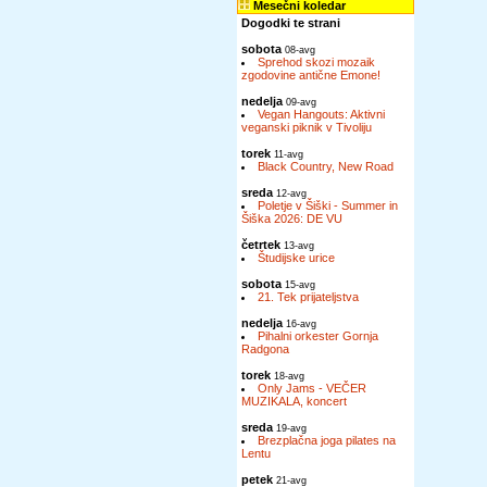
Mesečni koledar
Dogodki te strani
sobota
08-avg
Sprehod skozi mozaik
zgodovine antične Emone!
nedelja
09-avg
Vegan Hangouts: Aktivni
veganski piknik v Tivoliju
torek
11-avg
Black Country, New Road
sreda
12-avg
Poletje v Šiški - Summer in
Šiška 2026: DE VU
četrtek
13-avg
Študijske urice
sobota
15-avg
21. Tek prijateljstva
nedelja
16-avg
Pihalni orkester Gornja
Radgona
torek
18-avg
Only Jams - VEČER
MUZIKALA, koncert
sreda
19-avg
Brezplačna joga pilates na
Lentu
petek
21-avg