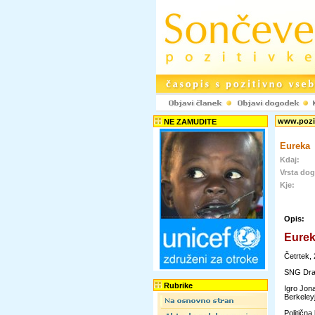
www.pozit
NE ZAMUDITE
Eureka
Kdaj:
Vrsta do
Kje:
Opis:
Eure
Četrtek,
SNG Dra
Rubrike
Igro Jon
Berkeleyju
Politična