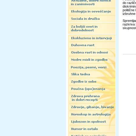
do različ
diskrimi
politične
izbruhne
Spremljam
razkriva 
skupnost