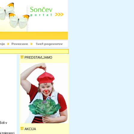
PREDSTAVLJAMO
oli v
AKCIJA
i toleranci