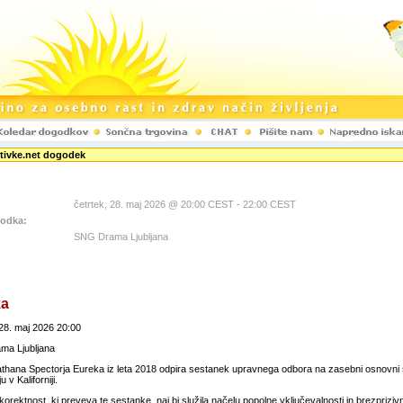
ivke.net dogodek
četrtek, 28. maj 2026 @ 20:00 CEST - 22:00 CEST
godka:
SNG Drama Ljubljana
ka
 28. maj 2026 20:00
ma Ljubljana
athana Spectorja Eureka iz leta 2018 odpira sestanek upravnega odbora na zasebni osnovni š
 v Kaliforniji.
 korektnost, ki preveva te sestanke, naj bi služila načelu popolne vključevalnosti in brezprizivn