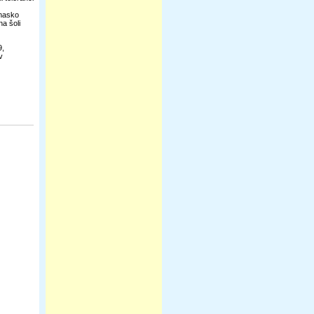
 masko
na šoli
9,
v