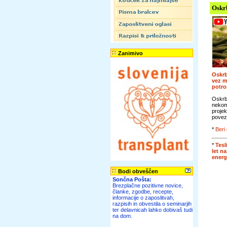
Oskr
Zanimivo
Oskrb
vez 
potr
Oskrb
nekom
projek
povezo
*
Beri 
*
Tesl
let n
energ
Bodi obveščen
Sončna Pošta:
Brezplačne pozitivne novice,
članke, zgodbe, recepte,
informacije o zaposlitvah,
razpisih in obvestila o seminarjih
ter delavnicah lahko dobivaš tudi
na dom.