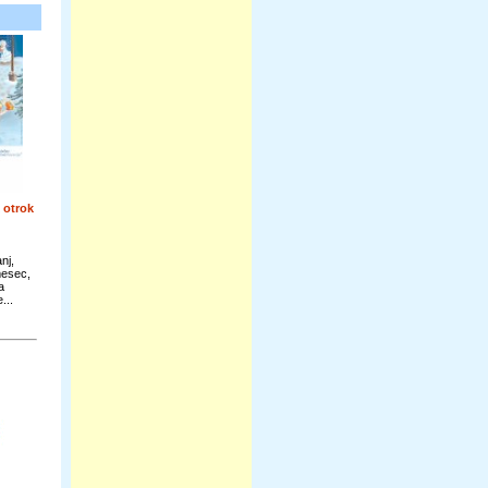
 otrok
nj,
mesec,
a
...