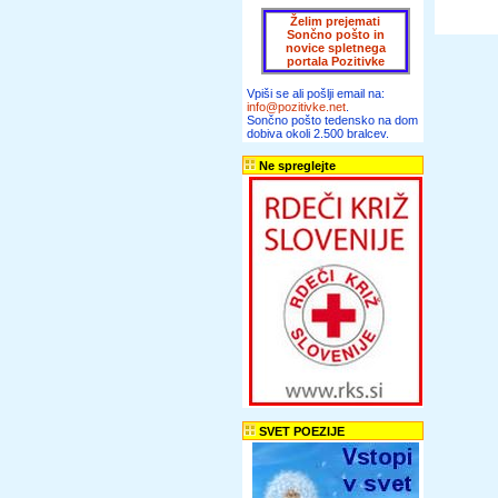
Želim prejemati
Sončno pošto in
novice spletnega
portala Pozitivke
Vpiši se ali pošlji email na:
info@pozitivke.net
.
Sončno pošto tedensko na dom
dobiva okoli 2.500 bralcev.
Ne spreglejte
SVET POEZIJE