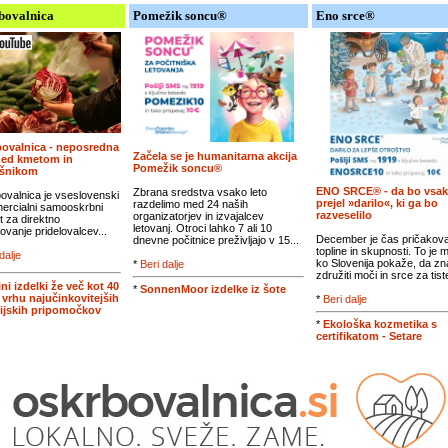
bovalnica
Pomežik soncu®
Eno srce®
ovalnica - neposredna
Začela se je humanitarna akcija
med kmetom in
Pomežik soncu®
ošnikom
ENO SRCE® - da bo vsak
Zbrana sredstva vsako leto
ovalnica je vseslovenski
prejel »darilo«, ki ga bo
razdelimo med 24 naših
ercialni samooskrbni
razveselilo
organizatorjev in izvajalcev
t za direktno
letovanj. Otroci lahko 7 ali 10
vanje pridelovalcev...
December je čas pričakova
dnevne počitnice preživljajo v 15...
topline in skupnosti. To je 
dalje
ko Slovenija pokaže, da zn
*
Beri dalje
združiti moči in srce za tiste
ini izdelki že več kot 40
*
SonnenMoor izdelke iz šote
a vrhu najučinkovitejših
*
Beri dalje
ijskih pripomočkov
*
Ekološka kozmetika s
certifikatom - Setare