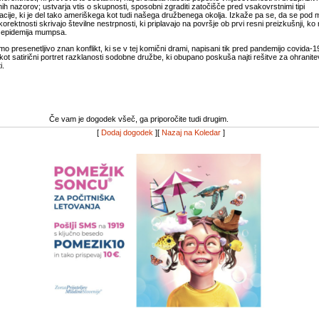
nih nazorov; ustvarja vtis o skupnosti, sposobni zgraditi zatočišče pred vsakovrstnimi tipi
nacije, ki je del tako ameriškega kot tudi našega družbenega okolja. Izkaže pa se, da se pod
 korektnosti skrivajo številne nestrpnosti, ki priplavajo na površje ob prvi resni preizkušnji, ko 
 epidemija mumpsa.
o presenetljivo znan konflikt, ki se v tej komični drami, napisani tik pred pandemijo covida-1
kot satirični portret razklanosti sodobne družbe, ki obupano poskuša najti rešitve za ohranite
i.
Če vam je dogodek všeč, ga priporočite tudi drugim.
[
Dodaj dogodek
][
Nazaj na Koledar
]