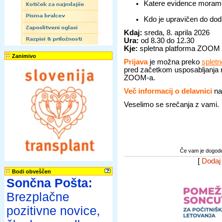
Katere evidence moramo
Kdo je upravičen do dod
Kdaj:
sreda, 8. aprila 2026
Ura:
od 8.30 do 12.30
Kje:
spletna platforma ZOOM
Zanimivo
Prijava
je možna preko
splet
pred začetkom usposabljanja n
ZOOM-a.
Več informacij o delavnici
na
Veselimo se srečanja z vami.
Če vam je dogodek
[
Dodaj
Bodi obveščen
Sončna Pošta:
Brezplačne
pozitivne novice,