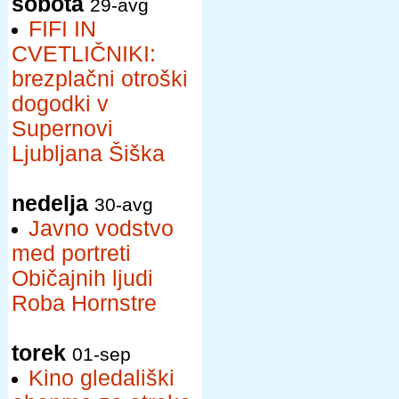
sobota
29-avg
FIFI IN
CVETLIČNIKI:
brezplačni otroški
dogodki v
Supernovi
Ljubljana Šiška
nedelja
30-avg
Javno vodstvo
med portreti
Običajnih ljudi
Roba Hornstre
torek
01-sep
Kino gledališki