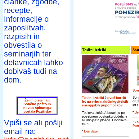
članke, zgodbe,
recepte,
informacije o
zaposlitvah,
razpisih in
obvestila o
Teslini izdelki
Son
seminarjih ter
delavnicah lahko
dobivaš tudi na
dom.
Son
Sonn
Teslini izdelki že več kot 40
Želim prejemati
druž
let na vrhu najučinkovitejših
Sončno pošto in
let 
energijskih pripomočkov
novice spletnega
portala Pozitivke
*
Ber
Teslova plošča/obesek je po
posebnem postopku obdelana
aluminijasta plošča. Obdelava
Vpiši se ali pošlji
*
Za
tako...
Pom
email na:
*
Beri dalje