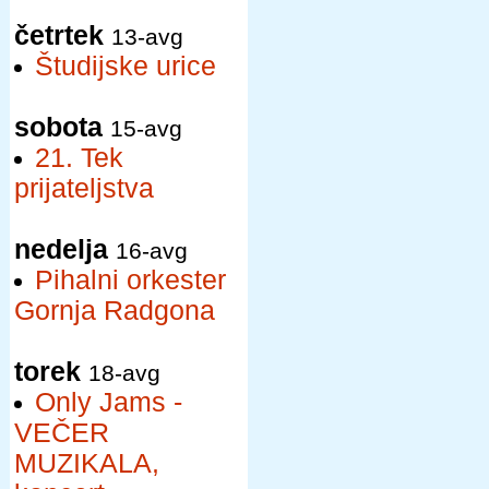
četrtek
13-avg
Študijske urice
sobota
15-avg
21. Tek
prijateljstva
nedelja
16-avg
Pihalni orkester
Gornja Radgona
torek
18-avg
Only Jams -
VEČER
MUZIKALA,