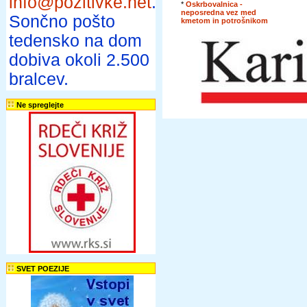
info@pozitivke.net
.
*
Oskrbovalnica -
neposredna vez med
Sončno pošto
kmetom in potrošnikom
tedensko na dom
dobiva okoli 2.500
bralcev.
Ne spreglejte
SVET POEZIJE