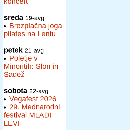
koncert
sreda
19-avg
Brezplačna joga
pilates na Lentu
petek
21-avg
Poletje v
Minoritih: Slon in
Sadež
sobota
22-avg
Vegafest 2026
29. Mednarodni
festival MLADI
LEVI