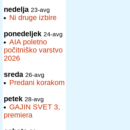
nedelja
23-avg
Ni druge izbire
ponedeljek
24-avg
AIA poletno
počitniško varstvo
2026
sreda
26-avg
Predani korakom
petek
28-avg
GAJIN SVET 3,
premiera