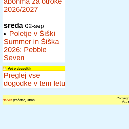
abonma za otroke
2026/2027
sreda
02-sep
Poletje v Šiški -
Summer in Šiška
2026: Pebble
Seven
Več o dogodkih
Preglej vse
dogodke v tem letu
Copyrigh
Na vrh
(začetne) strani
Vsa n