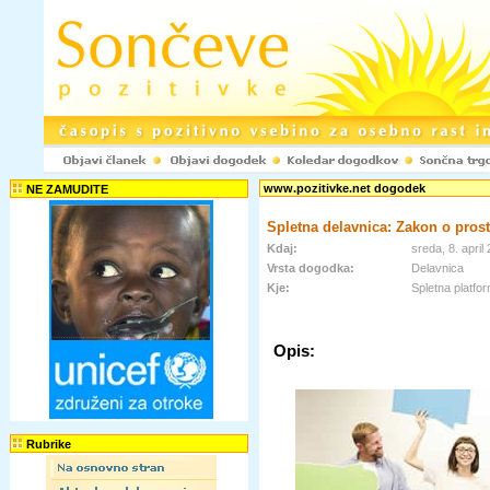
www.pozitivke.net dogodek
NE ZAMUDITE
Spletna delavnica: Zakon o prost
Kdaj:
sreda, 8. apri
Vrsta dogodka:
Delavnica
Kje:
Spletna pla
Opis:
Rubrike