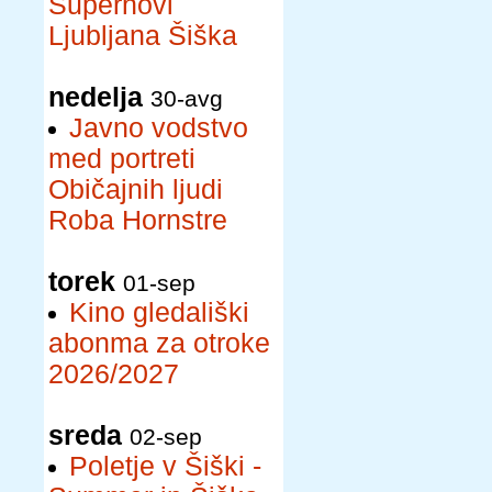
Supernovi
Ljubljana Šiška
nedelja
30-avg
Javno vodstvo
med portreti
Običajnih ljudi
Roba Hornstre
torek
01-sep
Kino gledališki
abonma za otroke
2026/2027
sreda
02-sep
Poletje v Šiški -