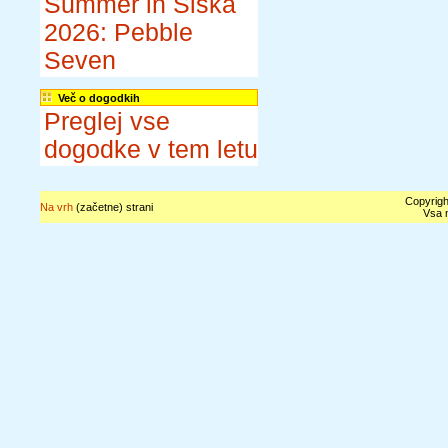
Summer in Šiška
2026: Pebble
Seven
Več o dogodkih
Preglej vse
dogodke v tem letu
Copyrigh
Na vrh
(začetne) strani
Vsa n