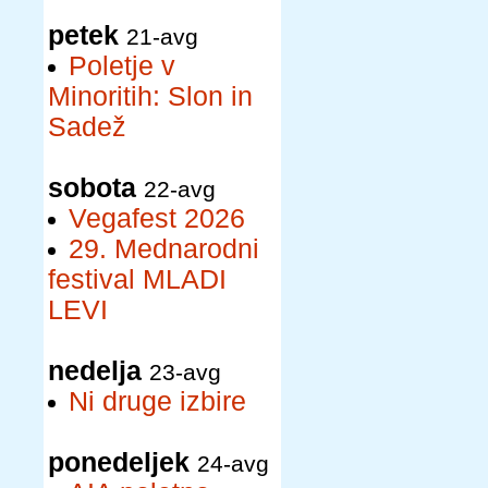
petek
21-avg
Poletje v
Minoritih: Slon in
Sadež
sobota
22-avg
Vegafest 2026
29. Mednarodni
festival MLADI
LEVI
nedelja
23-avg
Ni druge izbire
ponedeljek
24-avg