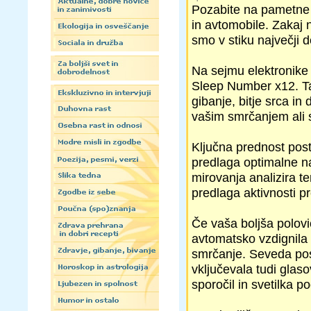
Pozabite na pametne t
in avtomobile. Zakaj n
smo v stiku največji 
Na sejmu elektronike
Sleep Number x12. Ta 
gibanje, bitje srca i
vašim smrčanjem ali 
Ključna prednost poste
predlaga optimalne na
mirovanja analizira te
predlaga aktivnosti p
Če vaša boljša polovic
avtomatsko vzdignila 
smrčanje. Seveda post
vključevala tudi glas
sporočil in svetilka p