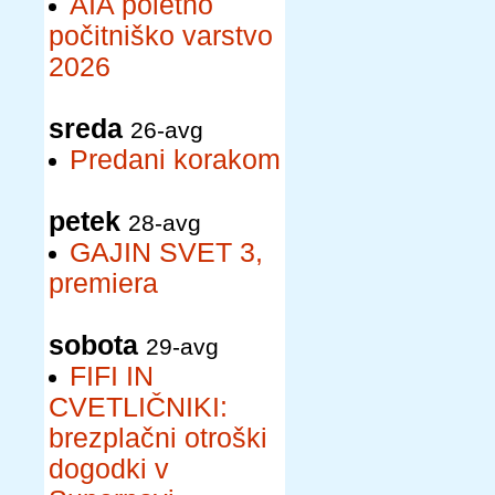
AIA poletno
počitniško varstvo
2026
sreda
26-avg
Predani korakom
petek
28-avg
GAJIN SVET 3,
premiera
sobota
29-avg
FIFI IN
CVETLIČNIKI:
brezplačni otroški
dogodki v