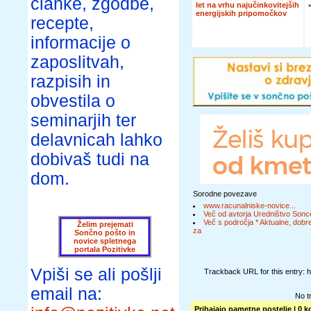
članke, zgodbe,
let na vrhu najučinkovitejših
energijskih pripomočkov
recepte,
informacije o
zaposlitvah,
razpisih in
obvestila o
seminarjih ter
delavnicah lahko
dobivaš tudi na
dom.
Sorodne povezave
www.racunalniske-novice...
Več od avtorja Uredništvo Sonc
Več s področja * Aktualne, dobre
Želim prejemati
za
Sončno pošto in
novice spletnega
portala Pozitivke
Vpiši se ali pošlji
Trackback URL for this entry: 
email na:
No t
Prihajajo pametne postelje
| 0 k