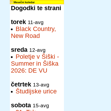
Mesečni koledar
Dogodki te strani
torek
11-avg
Black Country,
New Road
sreda
12-avg
Poletje v Šiški -
Summer in Šiška
2026: DE VU
četrtek
13-avg
Študijske urice
sobota
15-avg