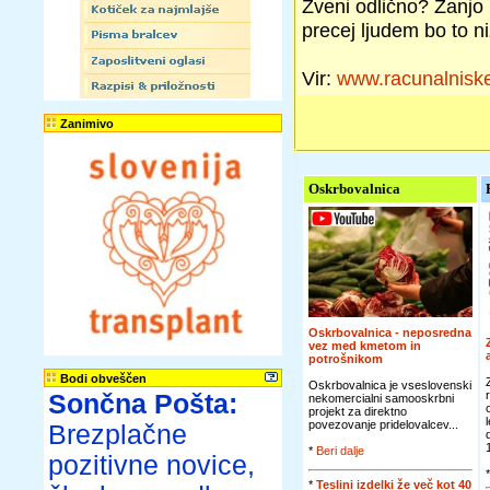
Zveni odlično? Zanjo 
precej ljudem bo to n
Vir:
www.racunalnisk
Zanimivo
Oskrbovalnica
Oskrbovalnica - neposredna
vez med kmetom in
potrošnikom
Bodi obveščen
Oskrbovalnica je vseslovenski
Sončna Pošta:
nekomercialni samooskrbni
projekt za direktno
povezovanje pridelovalcev...
Brezplačne
*
Beri dalje
pozitivne novice,
*
Teslini izdelki že več kot 40