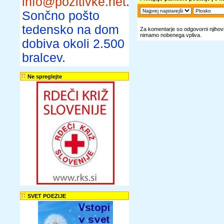
info@pozitivke.net
.
Sončno pošto
tedensko na dom
Za komentarje so odgovorni njihovi 
nimamo nobenega vpliva.
dobiva okoli 2.500
bralcev.
Ne spreglejte
SVET POEZIJE