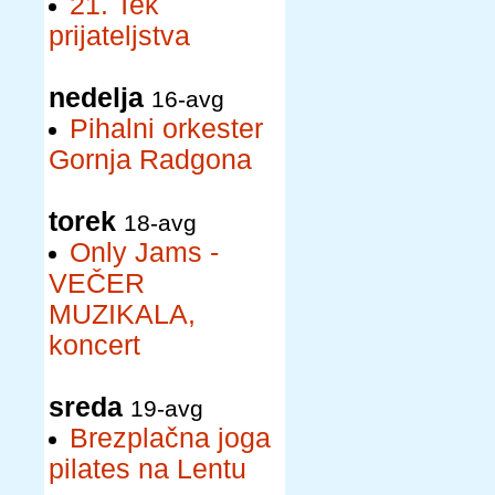
21. Tek
prijateljstva
nedelja
16-avg
Pihalni orkester
Gornja Radgona
torek
18-avg
Only Jams -
VEČER
MUZIKALA,
koncert
sreda
19-avg
Brezplačna joga
pilates na Lentu