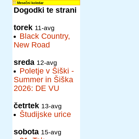
Mesečni koledar
Dogodki te strani
torek
11-avg
Black Country,
New Road
sreda
12-avg
Poletje v Šiški -
Summer in Šiška
2026: DE VU
četrtek
13-avg
Študijske urice
sobota
15-avg