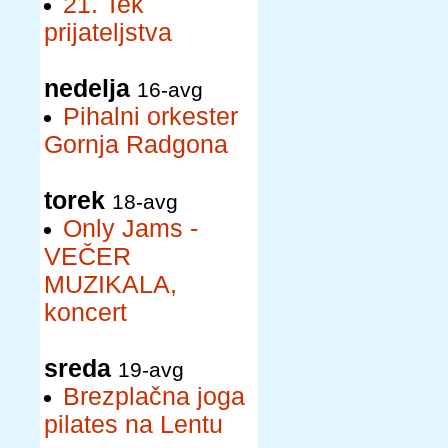
21. Tek
prijateljstva
nedelja
16-avg
Pihalni orkester
Gornja Radgona
torek
18-avg
Only Jams -
VEČER
MUZIKALA,
koncert
sreda
19-avg
Brezplačna joga
pilates na Lentu