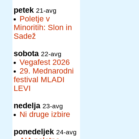
petek
21-avg
Poletje v
Minoritih: Slon in
Sadež
sobota
22-avg
Vegafest 2026
29. Mednarodni
festival MLADI
LEVI
nedelja
23-avg
Ni druge izbire
ponedeljek
24-avg