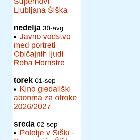
Supernovi
Ljubljana Šiška
nedelja
30-avg
Javno vodstvo
med portreti
Običajnih ljudi
Roba Hornstre
torek
01-sep
Kino gledališki
abonma za otroke
2026/2027
sreda
02-sep
Poletje v Šiški -