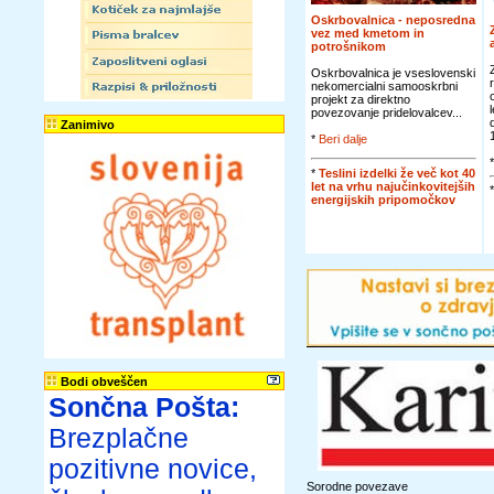
Oskrbovalnica - neposredna
vez med kmetom in
potrošnikom
Oskrbovalnica je vseslovenski
nekomercialni samooskrbni
projekt za direktno
povezovanje pridelovalcev...
Zanimivo
*
Beri dalje
*
Teslini izdelki že več kot 40
let na vrhu najučinkovitejših
energijskih pripomočkov
Bodi obveščen
Sončna Pošta:
Brezplačne
pozitivne novice,
Sorodne povezave