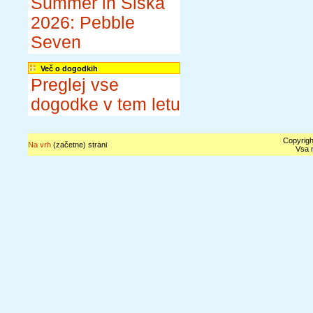
Summer in Šiška
2026: Pebble
Seven
Več o dogodkih
Preglej vse
dogodke v tem letu
Copyrigh
Na vrh
(začetne) strani
Vsa n