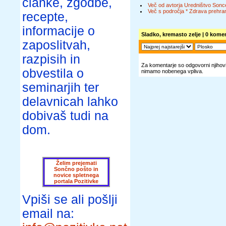
članke, zgodbe,
Več od avtorja Uredništvo Sonc
Več s področja * Zdrava prehran
recepte,
informacije o
Sladko, kremasto zelje
| 0 komen
zaposlitvah,
razpisih in
Za komentarje so odgovorni njihovi 
obvestila o
nimamo nobenega vpliva.
seminarjih ter
delavnicah lahko
dobivaš tudi na
dom.
Želim prejemati
Sončno pošto in
novice spletnega
portala Pozitivke
Vpiši se ali pošlji
email na: