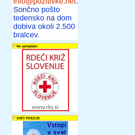
info@pozitivke.net
.
Sončno pošto
tedensko na dom
dobiva okoli 2.500
bralcev.
Ne spreglejte
SVET POEZIJE