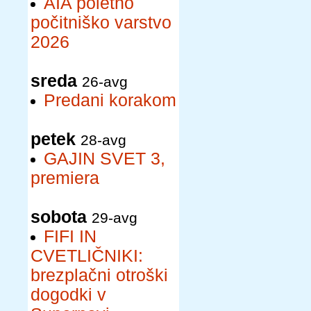
AIA poletno
počitniško varstvo
2026
sreda
26-avg
Predani korakom
petek
28-avg
GAJIN SVET 3,
premiera
sobota
29-avg
FIFI IN
CVETLIČNIKI:
brezplačni otroški
dogodki v