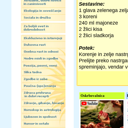
Sestavine:
1 glava zelenega zelj
3 koreni
240 ml majoneze
2 žlici kisa
2 žlici sladkorja
Potek:
Korenje in zelje nast
Prelijte preko nastrg
spreminjajo, vendar 
Oskrbovalnica