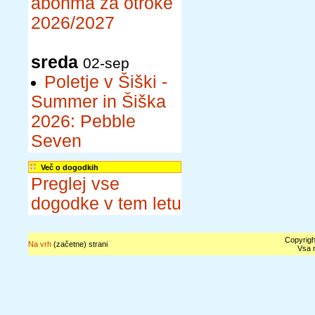
abonma za otroke
2026/2027
sreda
02-sep
Poletje v Šiški -
Summer in Šiška
2026: Pebble
Seven
Več o dogodkih
Preglej vse
dogodke v tem letu
Copyrigh
Na vrh
(začetne) strani
Vsa n