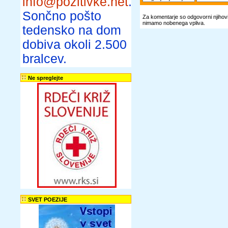
info@pozitivke.net
.
Sončno pošto
Za komentarje so odgovorni njihovi 
nimamo nobenega vpliva.
tedensko na dom
dobiva okoli 2.500
bralcev.
Ne spreglejte
SVET POEZIJE