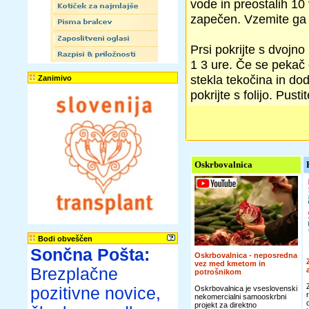
vode in preostalih 10
zapečen. Vzemite ga 
Prsi pokrijte s dvojno
1 3 ure. Če se pekač 
stekla tekočina in dod
Zanimivo
pokrijte s folijo. Pust
Oskrbovalnica
Bodi obveščen
Sončna Pošta:
Oskrbovalnica - neposredna
vez med kmetom in
Brezplačne
potrošnikom
pozitivne novice,
Oskrbovalnica je vseslovenski
nekomercialni samooskrbni
projekt za direktno