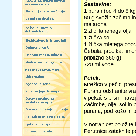
Sestavine:
1 puran (od 4 do 8 kg
60 g svežih začimb in 
majarona
2 žlici lanenega olja
1 žlička soli
1 žlička mletega popr
Čebula, jabolka, lim
približno 360 g)
720 ml vode
Potek:
Mrežico v pečici prest
Puranu odstranite vra
v pekač s prsmi navzg
Začimbe, olje, sol in
purana, pod kožo in p
V notranjost položite
Perutnice zataknite p