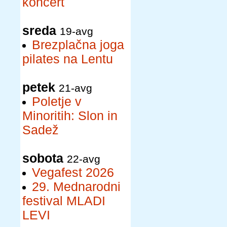
koncert
sreda
19-avg
Brezplačna joga
pilates na Lentu
petek
21-avg
Poletje v
Minoritih: Slon in
Sadež
sobota
22-avg
Vegafest 2026
29. Mednarodni
festival MLADI
LEVI