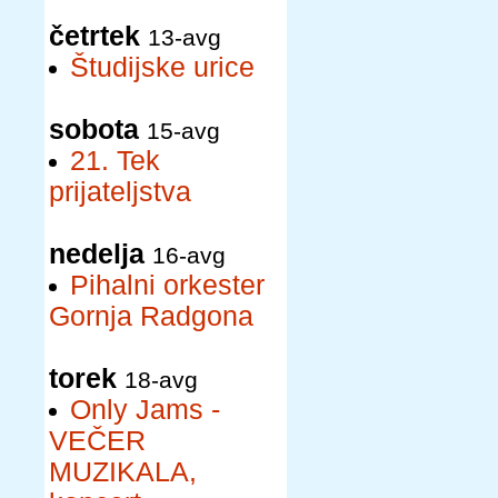
četrtek
13-avg
Študijske urice
sobota
15-avg
21. Tek
prijateljstva
nedelja
16-avg
Pihalni orkester
Gornja Radgona
torek
18-avg
Only Jams -
VEČER
MUZIKALA,