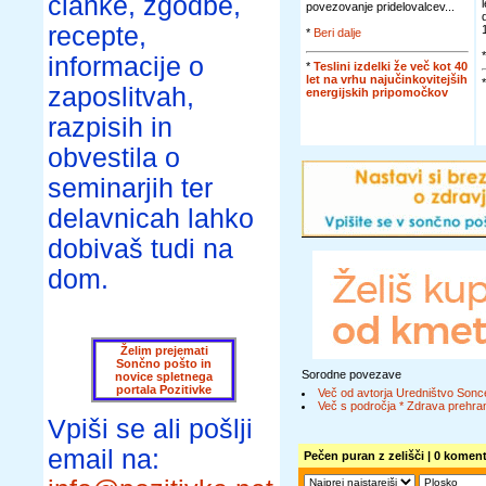
članke, zgodbe,
povezovanje pridelovalcev...
recepte,
*
Beri dalje
informacije o
*
Teslini izdelki že več kot 40
let na vrhu najučinkovitejših
zaposlitvah,
energijskih pripomočkov
razpisih in
obvestila o
seminarjih ter
delavnicah lahko
dobivaš tudi na
dom.
Želim prejemati
Sončno pošto in
Sorodne povezave
novice spletnega
portala Pozitivke
Več od avtorja Uredništvo Sonc
Več s področja * Zdrava prehran
Vpiši se ali pošlji
email na:
Pečen puran z zelišči
| 0 koment