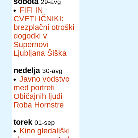
sobota
29-avg
FIFI IN
CVETLIČNIKI:
brezplačni otroški
dogodki v
Supernovi
Ljubljana Šiška
nedelja
30-avg
Javno vodstvo
med portreti
Običajnih ljudi
Roba Hornstre
torek
01-sep
Kino gledališki