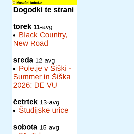
Mesečni koledar
Dogodki te strani
torek
11-avg
Black Country,
New Road
sreda
12-avg
Poletje v Šiški -
Summer in Šiška
2026: DE VU
četrtek
13-avg
Študijske urice
sobota
15-avg