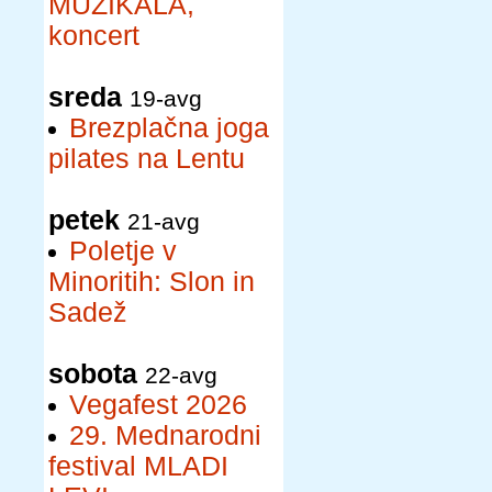
MUZIKALA,
koncert
sreda
19-avg
Brezplačna joga
pilates na Lentu
petek
21-avg
Poletje v
Minoritih: Slon in
Sadež
sobota
22-avg
Vegafest 2026
29. Mednarodni
festival MLADI