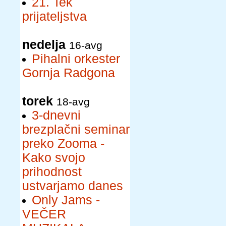
21. Tek
prijateljstva
nedelja
16-avg
Pihalni orkester
Gornja Radgona
torek
18-avg
3-dnevni
brezplačni seminar
preko Zooma -
Kako svojo
prihodnost
ustvarjamo danes
Only Jams -
VEČER