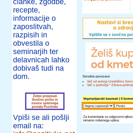
članke, zgodbe,
recepte,
informacije o
zaposlitvah,
razpisih in
obvestila o
seminarjih ter
delavnicah lahko
dobivaš tudi na
dom.
Sorodne povezave
Več od avtorja Uredništvo Sonc
Več s področja * Zdrava prehran
Želim prejemati
Vegetarijanski basmati
| 0 komen
Sončno pošto in
novice spletnega
portala Pozitivke
Vpiši se ali pošlji
Za komentarje so odgovorni njihovi 
nimamo nobenega vpliva.
email na: