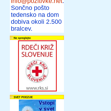
info@pozitivke.net
.
Sončno pošto
tedensko na dom
dobiva okoli 2.500
bralcev.
Ne spreglejte
SVET POEZIJE