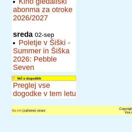
Kino gledališki
abonma za otroke
2026/2027
sreda
02-sep
Poletje v Šiški -
Summer in Šiška
2026: Pebble
Seven
Več o dogodkih
Preglej vse
dogodke v tem letu
Copyrigh
Na vrh
(začetne) strani
Vsa n