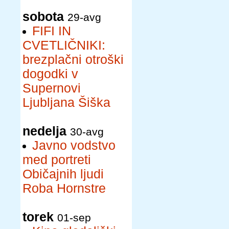
sobota
29-avg
FIFI IN
CVETLIČNIKI:
brezplačni otroški
dogodki v
Supernovi
Ljubljana Šiška
nedelja
30-avg
Javno vodstvo
med portreti
Običajnih ljudi
Roba Hornstre
torek
01-sep