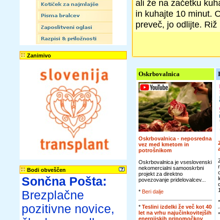
ali že na začetku kuha
in kuhajte 10 minut. 
preveč, jo odlijte. R
Zanimivo
Oskrbovalnica
Oskrbovalnica - neposredna
vez med kmetom in
potrošnikom
Oskrbovalnica je vseslovenski
nekomercialni samooskrbni
Bodi obveščen
projekt za direktno
Sončna Pošta:
povezovanje pridelovalcev...
Brezplačne
*
Beri dalje
pozitivne novice,
*
Teslini izdelki že več kot 40
let na vrhu najučinkovitejših
energijskih pripomočkov