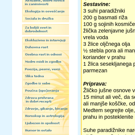
Sestavine:
3 suhi paradižniki
200 g basmati riža
100 g sojinih kosmič
žlička zelenjavne ju
vrela voda
3 žlice oljčnega olja
½ stebla pora ali man
koriander v prahu
1 žlica sesekljanega p
parmezan
Priprava:
Žličko jušne osnove v 
15 minut ali več, da s
ali manjše koščke, odv
Medtem segrejte olje,
prahu in posteklenite 
Suhe paradižnike nare