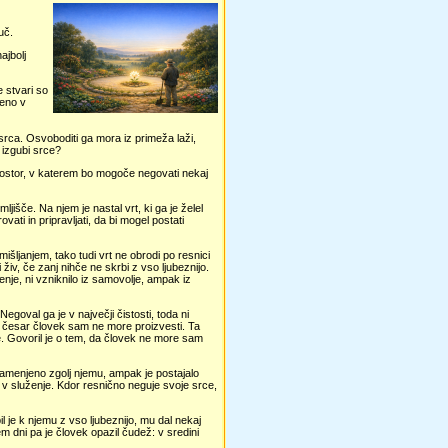
uč.
ajbolj
 stvari so
šeno v
 srca. Osvoboditi ga mora iz primeža laži,
 izgubi srce?
prostor, v katerem bo mogoče negovati nekaj
ljišče. Na njem je nastal vrt, ki ga je želel
vati in pripravljati, da bi mogel postati
mišljanjem, tako tudi vrt ne obrodi po resnici
živ, če zanj nihče ne skrbi z vso ljubeznijo.
jenje, ni vzniknilo iz samovolje, ampak iz
Negoval ga je v največji čistosti, toda ni
j, česar človek sam ne more proizvesti. Ta
be. Govoril je o tem, da človek ne more sam
 namenjeno zgolj njemu, ampak je postajalo
 v služenje. Kdor resnično neguje svoje srce,
l je k njemu z vso ljubeznijo, mu dal nekaj
m dni pa je človek opazil čudež: v sredini