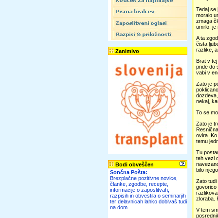
Tedaj se 
moralo um
zmaga člo
umrlo, je
A ta zgod
čista lju
razlike, 
Zanimivo
Brat v te
pride do 
vabi v en
Zato je p
poklicano
dozdeva, 
nekaj, ka
To se mor
Zato je t
Resnična 
ovira. Ko
temu jedr
Tu postan
teh vezi 
navezano 
Bodi obveščen
bilo njeg
Sončna Pošta:
Brezplačne pozitivne novice,
Zato tudi
članke, zgodbe, recepte,
govorico 
informacije o zaposlitvah,
razlikova
razpisih in obvestila o seminarjih
zloraba. 
ter delavnicah lahko dobivaš tudi
na dom.
V tem smi
posredni