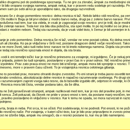
lahko drugemu pot do podobnega spoznanja. Tu ne gre za zlorabo, ampak za medsebojno slu
r bi bilo oropano svojega namena, ampak nekaj, kar v pravem redu sodeluje pri razodetju. P
amen sam po sebi ali ko je uporabljeno tako, da drugega razvrednoti.
ezano še z drugo pomembno resnico: delna resnica ni laž. Nekdo lahko vidi resnično, pa ve
. Ob molitvi k Bogu je bil prvi obdan z modro barvo neba, drugi pa z zeleno barvo narave. Prvi
navdušena nad tem, kar sta videla, in vsak je zagovarjal svojo resnico: prvi je trdil, da je modr
še zelenje narave. Toda ker sta bila oba pobožna, sta spet molila. In po tej molitvi so se jima o
bdani z modrim nebom. Tedaj sta razumela, da je vsak videl tisto, k čemur je bil usmerjen in kar
.
nje je zelo pomembno. Delna resnica še ni laž, vendar ne sme postati celota. Ko delna resni
uh ali zloraba. Ko pa je vključena v širši red, postane dragocen delež večje resničnosti. Tak
 ne more živeti, tako tudi nebo brez narave ne bi imelo nobenega namena. Dojela sta prvotn
e tedaj sta resnično spoznala enost in dojela, da sta brata.
 vodi k eni temeljni točki: kar je resnično prineseno za vstajenje, ni izgubljeno. Če je nekaj p
 pripada, potem bo tudi sprejeto, postavljeno v pravi čas in v pravi odnos. Nič resnično prines
 izpolnitev. Prav zato prava enost ne more biti izničenje, ampak mora biti sprejetje v resnici. Ti
ineseno, more v pravem času oživeti. To je vstajenjska resnica celotnega gibanja.
 to povedati prav, moramo ohraniti dvojno zvestobo. Po eni strani je treba jasno osvetliti te
lorabo sredstva, absolutizacijo delne resnice in napačno razumevanje osebnega. Po drugi s
razumevanjem zapreti vsega tako tesno, da bi besedilo izgubilo dih, odprtost in veselje, ki čl
Resnica mora biti čista, vendar podana tako, da še diha.
ta ne želi opravičevati stranpoti, ampak razlikovati med tem, kar je res del pravilne poti, in me
li senca. Želi pokazati, da človek ne pride v pravo enost s tem, da postane manj resničen, te
 pravilno postavljeno in vključeno v resnico. Kar k temu ne spada, se mora razvezati in raztopi
polnjeno.
 vrta, brata in neba. Pot srca, ki se očisti. Pot sodelovanja, ki ne podredi. Pot enosti, ki ne po
bilo resnično naše. Pot vstajenja, v kateri oživi tisto, kar je bilo prav pripravljeno in zvesto pri
st ne izbriše bitja, ampak mu omogoči, da v resnici postane to, kar mu je bilo namenjeno.