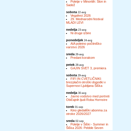
Poletje v Minoritih: Slon in
Sadež
sobota
22-avg
Vegafest 2026
29. Mednarodni festival
MLADI LEVI
nedelja
23-avg
Ni druge izbire
ponedeljek
24-avg
AIA poletno počitniško
varstvo 2026
sreda
26-avg
Predani korakom
petek
28-avg
GAJIN SVET 3, premiera
sobota
29-avg
FIFI IN CVETLIČNIKI:
brezplačni otroški dogodki v
Supernovi Ljubljana Šiška
nedelja
30-avg
Javno vodstvo med portreti
Običajnih ljudi Roba Hornstre
torek
01-sep
Kino gledališki abonma za
otroke 2026/2027
sreda
02-sep
Poletje v Šiški - Summer in
Šiška 2026: Pebble Seven