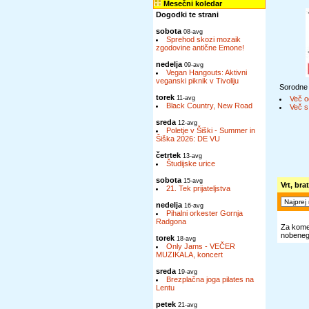
Mesečni koledar
Dogodki te strani
sobota
08-avg
Sprehod skozi mozaik
zgodovine antične Emone!
nedelja
09-avg
Vegan Hangouts: Aktivni
veganski piknik v Tivoliju
Sorodne
torek
11-avg
Več o
Black Country, New Road
Več s
sreda
12-avg
Poletje v Šiški - Summer in
Šiška 2026: DE VU
četrtek
13-avg
Študijske urice
sobota
15-avg
Vrt, bra
21. Tek prijateljstva
nedelja
16-avg
Pihalni orkester Gornja
Radgona
Za komen
nobenega
torek
18-avg
Only Jams - VEČER
MUZIKALA, koncert
sreda
19-avg
Brezplačna joga pilates na
Lentu
petek
21-avg