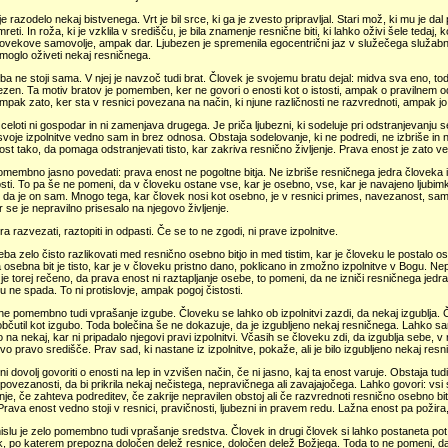
je razodelo nekaj bistvenega. Vrt je bil srce, ki ga je zvesto pripravljal. Stari mož, ki mu je dal 
reti. In roža, ki je vzklila v središču, je bila znamenje resnične biti, ki lahko oživi šele teda
vekove samovolje, ampak dar. Ljubezen je spremenila egocentrični jaz v služečega služabnika, 
 moglo oživeti nekaj resničnega.
ba ne stoji sama. V njej je navzoč tudi brat. Človek je svojemu bratu dejal: midva sva eno, tod
bezen. Ta motiv bratov je pomemben, ker ne govori o enosti kot o istosti, ampak o pravilnem od
ampak zato, ker sta v resnici povezana na način, ki njune različnosti ne razvrednoti, ampak jo
j celoti ni gospodar in ni zamenjava drugega. Je priča ljubezni, ki sodeluje pri odstranjevan
svoje izpolnitve vedno sam in brez odnosa. Obstaja sodelovanje, ki ne podredi, ne izbriše i
ost tako, da pomaga odstranjevati tisto, kar zakriva resnično življenje. Prava enost je zato
omembno jasno povedati: prava enost ne pogoltne bitja. Ne izbriše resničnega jedra človeka i
sti. To pa še ne pomeni, da v človeku ostane vse, kar je osebno, vse, kar je navajeno ljubimk
da je on sam. Mnogo tega, kar človek nosi kot osebno, je v resnici primes, navezanost, samo
r se je nepravilno prisesalo na njegovo življenje.
a razvezati, raztopiti in odpasti. Če se to ne zgodi, ni prave izpolnitve.
reba zelo čisto razlikovati med resnično osebno bitjo in med tistim, kar je človeku le postalo o
osebna bit je tisto, kar je v človeku pristno dano, poklicano in zmožno izpolnitve v Bogu. Nepr
 je torej rečeno, da prava enost ni raztapljanje osebe, to pomeni, da ne izniči resničnega jedra 
u ne spada. To ni protislovje, ampak pogoj čistosti.
e pomembno tudi vprašanje izgube. Človeku se lahko ob izpolnitvi zazdi, da nekaj izgublja. Č
občutil kot izgubo. Toda bolečina še ne dokazuje, da je izgubljeno nekaj resničnega. Lahko sa
na nekaj, kar ni pripadalo njegovi pravi izpolnitvi. Včasih se človeku zdi, da izgublja sebe, v r
ovo pravo središče. Prav sad, ki nastane iz izpolnitve, pokaže, ali je bilo izgubljeno nekaj res
 ni dovolj govoriti o enosti na lep in vzvišen način, če ni jasno, kaj ta enost varuje. Obstaja tud
povezanosti, da bi prikrila nekaj nečistega, nepravičnega ali zavajajočega. Lahko govori: vs
nje, če zahteva podreditev, če zakrije nepravilen obstoj ali če razvrednoti resnično osebno b
Prava enost vedno stoji v resnici, pravičnosti, ljubezni in pravem redu. Lažna enost pa požira,
slu je zelo pomembno tudi vprašanje sredstva. Človek in drugi človek si lahko postaneta po
k, po katerem prepozna določen delež resnice, določen delež Božjega. Toda to ne pomeni, d