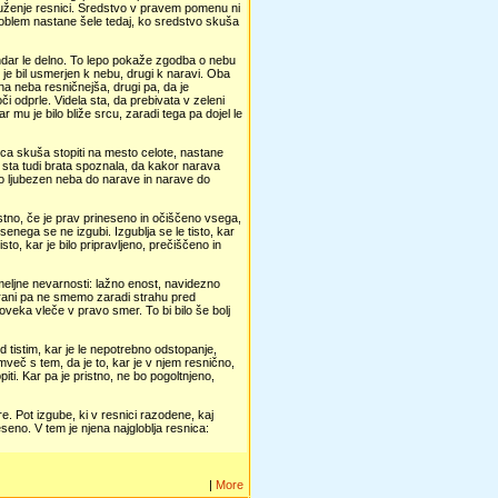
ženje resnici. Sredstvo v pravem pomenu ni
roblem nastane šele tedaj, ko sredstvo skuša
ndar le delno. To lepo pokaže zgodba o nebu
 je bil usmerjen k nebu, drugi k naravi. Oba
ina neba resničnejša, drugi pa, da je
či odprle. Videla sta, da prebivata v zeleni
 mu je bilo bliže srcu, zaradi tega pa dojel le
ca skuša stopiti na mesto celote, nastane
o sta tudi brata spoznala, da kakor narava
o ljubezen neba do narave in narave do
ristno, če je prav prineseno in očiščeno vsega,
enega se ne izgubi. Izgublja se le tisto, kar
sto, kar je bilo pripravljeno, prečiščeno in
meljne nevarnosti: lažno enost, navidezno
trani pa ne smemo zaradi strahu pred
oveka vleče v pravo smer. To bi bilo še bolj
d tistim, kar je le nepotrebno odstopanje,
mveč s tem, da je to, kar je v njem resnično,
ti. Kar pa je pristno, ne bo pogoltnjeno,
žre. Pot izgube, ki v resnici razodene, kaj
neseno. V tem je njena najgloblja resnica:
|
More