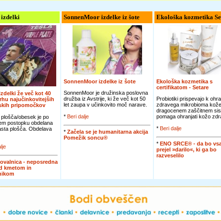
 izdelki
SonnenMoor izdelke iz šote
Ekološka kozmetika Se
SonnenMoor izdelke iz šote
Ekološka kozmetika s
certifikatom - Setare
SonnenMoor je družinska poslovna
 izdelki že več kot 40
družba iz Avstrije, ki že več kot 50
Probiotiki prispevajo k ohra
vrhu najučinkovitejših
let zaupa v učinkovito moč narave.
zdravega mikrobioma kože
jskih pripomočkov
dragocenem zaščitnem sis
*
Beri dalje
pomaga ohranjati kožo zdra
 plošča/obesek je po
em postopku obdelana
*
Beri dalje
jasta plošča. Obdelava
*
Začela se je humanitarna akcija
Pomežik soncu®
*
ENO SRCE® - da bo vsa
lje
prejel »darilo«, ki ga bo
razveselilo
ovalnica - neposredna
d kmetom in
nikom