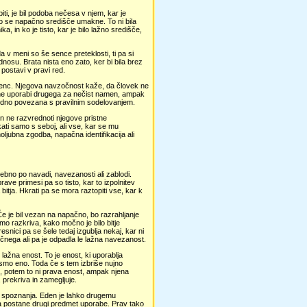
piti, je bil podoba nečesa v njem, kar je
j, ko se napačno središče umakne. To ni bila
in ko je tisto, kar je bilo lažno središče,
a v meni so še sence preteklosti, ti pa si
nosu. Brata nista eno zato, ker bi bila brez
 postavi v pravi red.
ju senc. Njegova navzočnost kaže, da človek ne
n ne uporabi drugega za nečist namen, ampak
 vedno povezana s pravilnim sodelovanjem.
n ne razvrednoti njegove pristne
ati samo s seboj, ali vse, kar se mu
ljubna zgodba, napačna identifikacija ali
sebno po navadi, navezanosti ali zablodi.
ave primesi pa so tisto, kar to izpolnitev
bitja. Hkrati pa se mora raztopiti vse, kar k
e je bil vezan na napačno, bo razrahljanje
mo razkriva, kako močno je bilo bitje
esnici pa se šele tedaj izgublja nekaj, kar ni
ničnega ali pa je odpadla le lažna navezanost.
i lažna enost. To je enost, ki uporablja
i smo eno. Toda če s tem izbriše nujno
it, potem to ni prava enost, ampak njena
 prekriva in zamegljuje.
t spoznanja. Eden je lahko drugemu
a postane drugi predmet uporabe. Prav tako