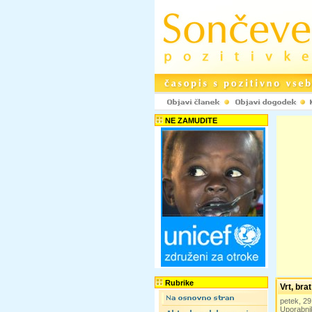
NE ZAMUDITE
Rubrike
Vrt, bra
petek, 2
Uporabni