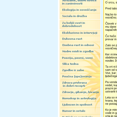
O srcu, s
Pred tabo
Naj bo to
resnično.
Človek v
mu dane l
napačnih
Če hoče z
prevar in
Zato se p
resničneg
Ker ni im
obdelovat
nosilec ži
Ta vrt ni
sam od se
Vse, kar 
ljubečega
Pa vendar
vedel, ka
prazni pr
ustvariti 
Leta so m
hrana, le
ne postaj
Ko je min
vode in g
vrta je r