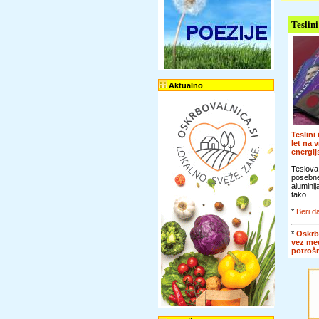
Teslini
Aktualno
Teslini
let na 
energi
Teslova
posebn
alumini
tako...
*
Beri da
*
Oskrb
vez me
potroš