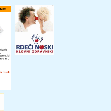
tare
njanju
,
temu, ki
vo in...
k otrok