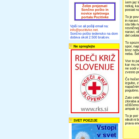
sem jaz 
Želim prejemati
nekaj, ka
Sončno pošto in
postati n
novice spletnega
To je pov
portala Pozitivke
in naravi
sta bila 
Vpiši se ali pošlji email na:
resničnej
info@pozitivke.net
.
naravi, o
Sončno pošto tedensko na dom
del celote
dobiva okoli 2.500 bralcev.
To spozna
Ne spreglejte
spor, nap
brez neba
neba. Šel
Vse to pa
kar mu ne
ne sodi v
zvesto pr
Če hočemo
izgubo, z
napačnim 
pogubno. 
Zato celo
zloraba a
očiščeno,
ampak iz
To je pot
nikoli ni 
SVET POEZIJE
prava eno