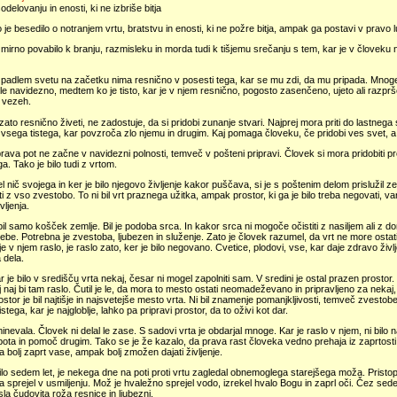
odelovanju in enosti, ki ne izbriše bitja
 je besedilo o notranjem vrtu, bratstvu in enosti, ki ne požre bitja, ampak ga postavi v pravo l
 mirno povabilo k branju, razmisleku in morda tudi k tišjemu srečanju s tem, kar je v človeku n
 padlem svetu na začetku nima resnično v posesti tega, kar se mu zdi, da mu pripada. Mnoge
e navidezno, medtem ko je tisto, kar je v njem resnično, pogosto zasenčeno, ujeto ali razpr
 vezeh.
ato resnično živeti, ne zadostuje, da si pridobi zunanje stvari. Najprej mora priti do lastnega
 vsega tistega, kar povzroča zlo njemu in drugim. Kaj pomaga človeku, če pridobi ves svet, a
rava pot ne začne v navidezni polnosti, temveč v pošteni pripravi. Človek si mora pridobiti 
a. Tako je bilo tudi z vrtom.
el nič svojega in ker je bilo njegovo življenje kakor puščava, si je s poštenim delom prislužil zem
i z vso zvestobo. To ni bil vrt praznega užitka, ampak prostor, ki ga je bilo treba negovati, varo
vljenja.
 bil samo košček zemlje. Bil je podoba srca. In kakor srca ni mogoče očistiti z nasiljem ali z do
be. Potrebna je zvestoba, ljubezen in služenje. Zato je človek razumel, da vrt ne more ostati 
je v njem raslo, je raslo zato, ker je bilo negovano. Cvetice, plodovi, vse, kar daje zdravo živl
 dela.
 je bilo v središču vrta nekaj, česar ni mogel zapolniti sam. V sredini je ostal prazen prostor. 
j naj bi tam raslo. Čutil je le, da mora to mesto ostati neomadeževano in pripravljeno za neka
ostor je bil najtišje in najsvetejše mesto vrta. Ni bil znamenje pomanjkljivosti, temveč zvesto
tistega, kar je najgloblje, lahko pa pripravi prostor, da to oživi kot dar.
inevala. Človek ni delal le zase. S sadovi vrta je obdarjal mnoge. Kar je raslo v njem, ni bilo
pota in pomoč drugim. Tako se je že kazalo, da prava rast človeka vedno prehaja iz zaprtosti
a bolj zaprt vase, ampak bolj zmožen dajati življenje.
ilo sedem let, je nekega dne na poti proti vrtu zagledal obnemoglega starejšega moža. Pristopi
a sprejel v usmiljenju. Mož je hvaležno sprejel vodo, izrekel hvalo Bogu in zaprl oči. Čez sede
asla čudovita roža resnice in ljubezni.