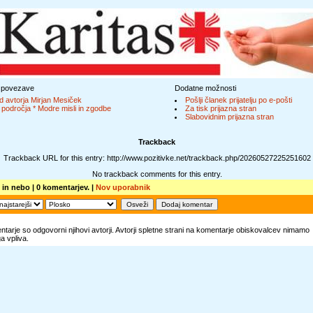
 povezave
Dodatne možnosti
d avtorja Mirjan Mesiček
Pošlji članek prijatelju po e-pošti
 področja * Modre misli in zgodbe
Za tisk prijazna stran
Slabovidnim prijazna stran
Trackback
Trackback URL for this entry: http://www.pozitivke.net/trackback.php/20260527225251602
No trackback comments for this entry.
t in nebo
| 0 komentarjev. |
Nov uporabnik
tarje so odgovorni njihovi avtorji. Avtorji spletne strani na komentarje obiskovalcev nimamo
 vpliva.