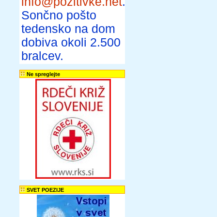
info@pozitivke.net
.
Sončno pošto
tedensko na dom
dobiva okoli 2.500
bralcev.
Ne spreglejte
SVET POEZIJE