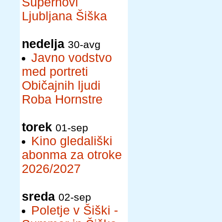
Supernovi
Ljubljana Šiška
nedelja
30-avg
Javno vodstvo
med portreti
Običajnih ljudi
Roba Hornstre
torek
01-sep
Kino gledališki
abonma za otroke
2026/2027
sreda
02-sep
Poletje v Šiški -