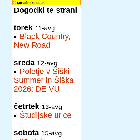
Mesečni koledar
Dogodki te strani
torek
11-avg
Black Country,
New Road
sreda
12-avg
Poletje v Šiški -
Summer in Šiška
2026: DE VU
četrtek
13-avg
Študijske urice
sobota
15-avg