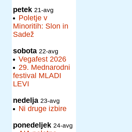
petek
21-avg
Poletje v
Minoritih: Slon in
Sadež
sobota
22-avg
Vegafest 2026
29. Mednarodni
festival MLADI
LEVI
nedelja
23-avg
Ni druge izbire
ponedeljek
24-avg