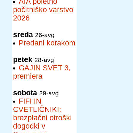
AIA poletno
počitniško varstvo
2026
sreda
26-avg
Predani korakom
petek
28-avg
GAJIN SVET 3,
premiera
sobota
29-avg
FIFI IN
CVETLIČNIKI:
brezplačni otroški
dogodki v