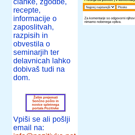
članke, zgodbe,
recepte,
informacije o
Za komentarje so odgovorni njihovi 
nimamo nobenega vpliva.
zaposlitvah,
razpisih in
obvestila o
seminarjih ter
delavnicah lahko
dobivaš tudi na
dom.
Želim prejemati
Sončno pošto in
novice spletnega
portala Pozitivke
Vpiši se ali pošlji
email na: