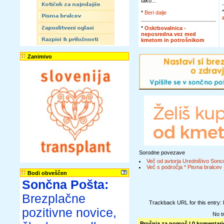
tako...
*
Beri dalje
*
Oskrbovalnica -
neposredna vez med
kmetom in potrošnikom
Zanimivo
Sorodne povezave
Več od avtorja Uredništvo Sonc
Več s področja * Pisma bralcev
Bodi obveščen
Sončna Pošta:
Brezplačne
Trackback URL for this entry:
pozitivne novice,
No t
Prošnja za pomoč
| 0 komentarj