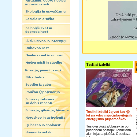
Teslini izdelki
Teslini izdelki že več kot 40
let na vrhu najučinkovitejših
energijskih pripomočkov
Teslova plošča/obesek je po
posebnem postopku obdelana
aluminijasta plošča. Obdelava