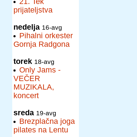
21. Tek
prijateljstva
nedelja
16-avg
Pihalni orkester
Gornja Radgona
torek
18-avg
Only Jams -
VEČER
MUZIKALA,
koncert
sreda
19-avg
Brezplačna joga
pilates na Lentu