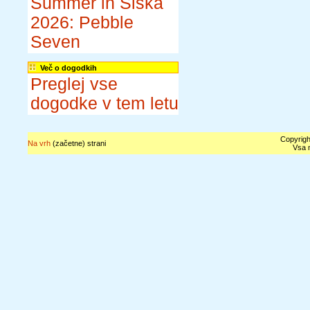
Summer in Šiška
2026: Pebble
Seven
Več o dogodkih
Preglej vse
dogodke v tem letu
Copyrigh
Na vrh
(začetne) strani
Vsa n